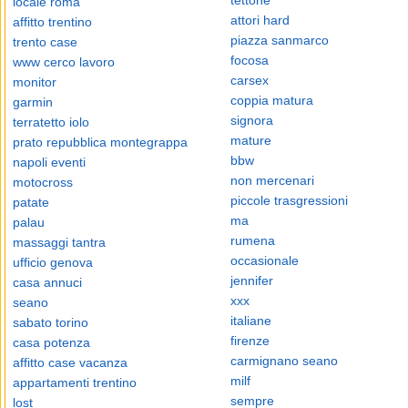
tettone
locale roma
attori hard
affitto trentino
piazza sanmarco
trento case
focosa
www cerco lavoro
carsex
monitor
coppia matura
garmin
signora
terratetto iolo
mature
prato repubblica montegrappa
bbw
napoli eventi
non mercenari
motocross
piccole trasgressioni
patate
ma
palau
rumena
massaggi tantra
occasionale
ufficio genova
jennifer
casa annuci
xxx
seano
italiane
sabato torino
firenze
casa potenza
carmignano seano
affitto case vacanza
milf
appartamenti trentino
sempre
lost