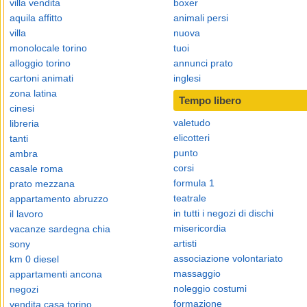
villa vendita
boxer
aquila affitto
animali persi
villa
nuova
monolocale torino
tuoi
alloggio torino
annunci prato
cartoni animati
inglesi
zona latina
Tempo libero
cinesi
valetudo
libreria
elicotteri
tanti
punto
ambra
corsi
casale roma
formula 1
prato mezzana
teatrale
appartamento abruzzo
in tutti i negozi di dischi
il lavoro
misericordia
vacanze sardegna chia
artisti
sony
associazione volontariato
km 0 diesel
massaggio
appartamenti ancona
noleggio costumi
negozi
formazione
vendita casa torino