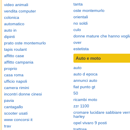
tanta
video animali
oste montemurlo
vendita computer
orientali
colonica
no soldi
automatico
culo
auto in
donne mature che hanno vogli
dipinti
over
prato oste montemurlo
estetista
tapis roulant
affitto case
Auto e moto
affitto campania
auto
proprio
auto d epoca
casa roma
annunci auto
ufficio napoli
fiat punto gt
camera rimini
50
incontri donne cinesi
ricambi moto
pavia
zzr 1100
cantagallo
cromare lucidare sabbiare vern
scooter usati
harley
www concorsi it
opel vivaro 9 posti
trav
trattore