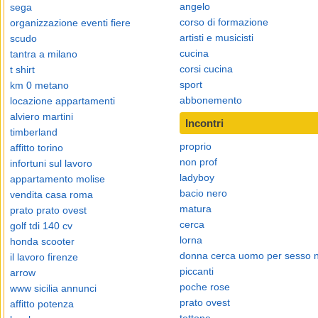
angelo
sega
corso di formazione
organizzazione eventi fiere
artisti e musicisti
scudo
cucina
tantra a milano
corsi cucina
t shirt
sport
km 0 metano
abbonemento
locazione appartamenti
alviero martini
Incontri
timberland
proprio
affitto torino
non prof
infortuni sul lavoro
ladyboy
appartamento molise
bacio nero
vendita casa roma
matura
prato prato ovest
cerca
golf tdi 140 cv
lorna
honda scooter
donna cerca uomo per sesso 
il lavoro firenze
piccanti
arrow
poche rose
www sicilia annunci
prato ovest
affitto potenza