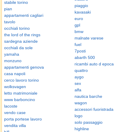
stabile torino
piaggio
pian
kavasaki
appartamenti cagliari
euro
tavolo
gpl
occhiali torino
bmw
the lord of the rings
malnate varese
sardegna aziende
fuel
occhiali da sole
7posti
yamaha
abarth 500
monzuno
ricambi auto d epoca
appartamenti genova
quattro
casa napoli
aygo
cerco lavoro torino
sex
wolksvagen
alfa
letto matrimoniale
nautica barche
www barboncino
wagon
lacoste
accessori fuoristrada
vendo case
logo
porta portese lavoro
solo passaggio
vendita villa
highline