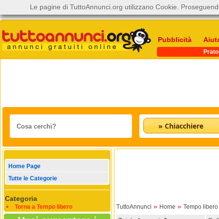
Le pagine di TuttoAnnunci.org utilizzano Cookie. Proseguendo
Pubblicità
Aiut
Prato
» Chiacchiere
Home Page
Tutte le Categorie
Categoria
»
»
Torna a Tempo libero
TuttoAnnunci
Home
Tempo libero