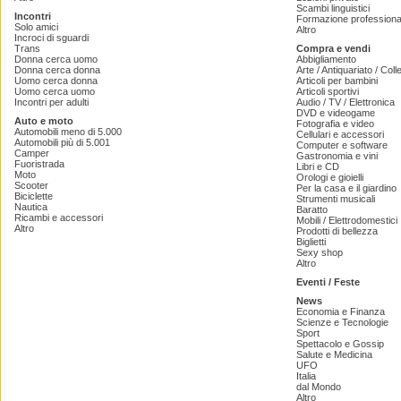
Scambi linguistici
Incontri
Formazione professiona
Solo amici
Altro
Incroci di sguardi
Trans
Compra e vendi
Donna cerca uomo
Abbigliamento
Donna cerca donna
Arte / Antiquariato / Coll
Uomo cerca donna
Articoli per bambini
Uomo cerca uomo
Articoli sportivi
Incontri per adulti
Audio / TV / Elettronica
DVD e videogame
Auto e moto
Fotografia e video
Automobili meno di 5.000
Cellulari e accessori
Automobili più di 5.001
Computer e software
Camper
Gastronomia e vini
Fuoristrada
Libri e CD
Moto
Orologi e gioielli
Scooter
Per la casa e il giardino
Biciclette
Strumenti musicali
Nautica
Baratto
Ricambi e accessori
Mobili / Elettrodomestici
Altro
Prodotti di bellezza
Biglietti
Sexy shop
Altro
Eventi / Feste
News
Economia e Finanza
Scienze e Tecnologie
Sport
Spettacolo e Gossip
Salute e Medicina
UFO
Italia
dal Mondo
Altro