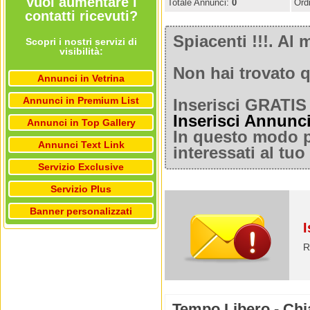
Vuoi aumentare i
Totale Annunci:
0
Ord
contatti ricevuti?
Spiacenti !!!. A
Scopri i nostri servizi di
visibilità:
Non hai trovato q
Annunci in Vetrina
Annunci in Premium List
Inserisci GRATIS 
Inserisci Annunc
Annunci in Top Gallery
In questo modo po
Annunci Text Link
interessati al tu
Servizio Exclusive
Servizio Plus
Banner personalizzati
I
R
Tempo Libero - Chi