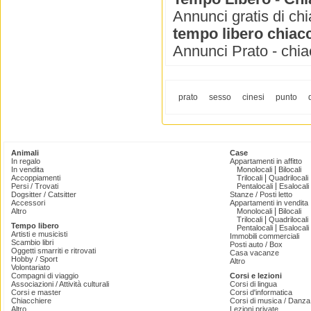
Annunci gratis di chi
tempo libero chiac
Annunci Prato - chia
prato
sesso
cinesi
punto
Animali
Case
In regalo
Appartamenti in affitto
|
In vendita
Monolocali
Bilocali
|
Accoppiamenti
Trilocali
Quadrilocali
|
Persi / Trovati
Pentalocali
Esalocali
Dogsitter / Catsitter
Stanze / Posti letto
Accessori
Appartamenti in vendita
|
Altro
Monolocali
Bilocali
|
Trilocali
Quadrilocali
Tempo libero
|
Pentalocali
Esalocali
Artisti e musicisti
Immobili commerciali
Scambio libri
Posti auto / Box
Oggetti smarriti e ritrovati
Casa vacanze
Hobby / Sport
Altro
Volontariato
Compagni di viaggio
Corsi e lezioni
Associazioni / Attività culturali
Corsi di lingua
Corsi e master
Corsi d'informatica
Chiacchiere
Corsi di musica / Danza 
Altro
Lezioni private