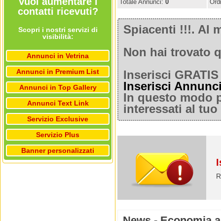
Vuoi aumentare i
Totale Annunci:
0
Ord
contatti ricevuti?
Spiacenti !!!. A
Scopri i nostri servizi di
visibilità:
Non hai trovato q
Annunci in Vetrina
Annunci in Premium List
Inserisci GRATIS 
Inserisci Annunc
Annunci in Top Gallery
In questo modo po
Annunci Text Link
interessati al tu
Servizio Exclusive
Servizio Plus
Banner personalizzati
I
R
News - Economia a