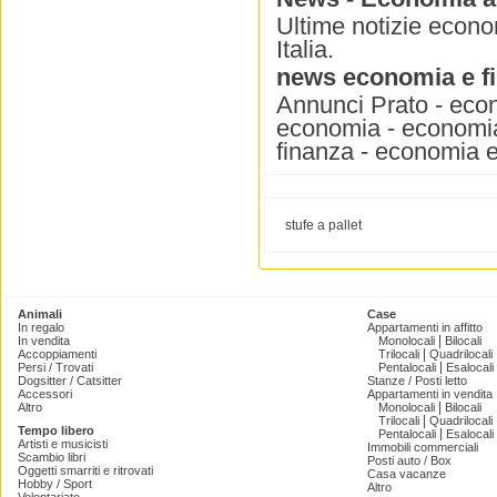
Ultime notizie econom
Italia.
news economia e f
Annunci Prato - econ
economia - economia
finanza - economia e
stufe a pallet
Animali
Case
In regalo
Appartamenti in affitto
|
In vendita
Monolocali
Bilocali
|
Accoppiamenti
Trilocali
Quadrilocali
|
Persi / Trovati
Pentalocali
Esalocali
Dogsitter / Catsitter
Stanze / Posti letto
Accessori
Appartamenti in vendita
|
Altro
Monolocali
Bilocali
|
Trilocali
Quadrilocali
Tempo libero
|
Pentalocali
Esalocali
Artisti e musicisti
Immobili commerciali
Scambio libri
Posti auto / Box
Oggetti smarriti e ritrovati
Casa vacanze
Hobby / Sport
Altro