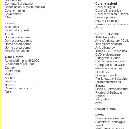
Volontariato
Compagni di viaggio
Corsi e lezioni
Associazioni / Attività culturali
Corsi di lingua
Corsi e master
Corsi d'informatica
Chiacchiere
Corsi di musica / Danza 
Altro
Lezioni private
Scambi linguistici
Incontri
Formazione professiona
Solo amici
Altro
Incroci di sguardi
Trans
Compra e vendi
Donna cerca uomo
Abbigliamento
Donna cerca donna
Arte / Antiquariato / Coll
Uomo cerca donna
Articoli per bambini
Uomo cerca uomo
Articoli sportivi
Incontri per adulti
Audio / TV / Elettronica
DVD e videogame
Auto e moto
Fotografia e video
Automobili meno di 5.000
Cellulari e accessori
Automobili più di 5.001
Computer e software
Camper
Gastronomia e vini
Fuoristrada
Libri e CD
Moto
Orologi e gioielli
Scooter
Per la casa e il giardino
Biciclette
Strumenti musicali
Nautica
Baratto
Ricambi e accessori
Mobili / Elettrodomestici
Altro
Prodotti di bellezza
Biglietti
Sexy shop
Altro
Eventi / Feste
News
Economia e Finanza
Scienze e Tecnologie
Sport
Spettacolo e Gossip