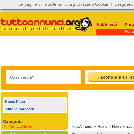
Le pagine di TuttoAnnunci.org utilizzano Cookie. Proseguendo
Pubblicità
Aiut
Prato
» Economia e Fin
Home Page
Tutte le Categorie
Categoria
»
»
»
Torna a News
TuttoAnnunci
Home
News
Econ