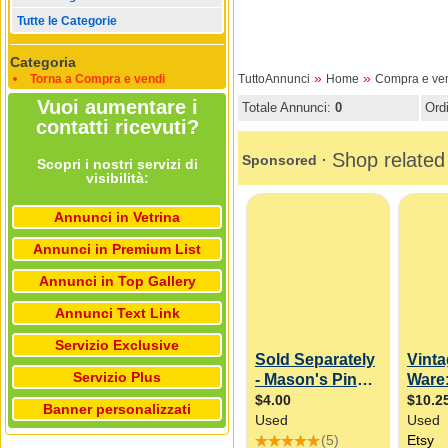
Tutte le Categorie
Categoria
»
»
Torna a Compra e vendi
TuttoAnnunci
Home
Compra e ve
Vuoi aumentare i
Totale Annunci:
0
Ord
contatti ricevuti?
Scopri i nostri servizi di
visibilità:
Annunci in Vetrina
Annunci in Premium List
Annunci in Top Gallery
Annunci Text Link
Servizio Exclusive
Servizio Plus
Banner personalizzati