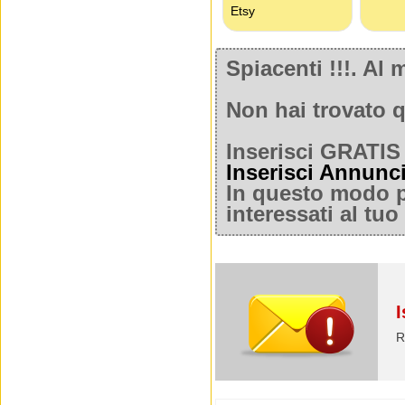
Spiacenti !!!. A
Non hai trovato q
Inserisci GRATIS 
Inserisci Annunc
In questo modo po
interessati al tu
I
R