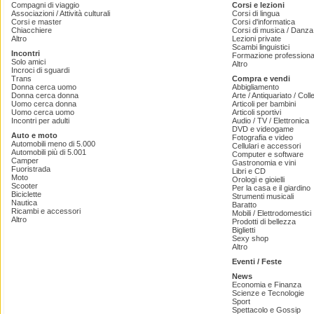
Compagni di viaggio
Corsi e lezioni
Associazioni / Attività culturali
Corsi di lingua
Corsi e master
Corsi d'informatica
Chiacchiere
Corsi di musica / Danza 
Altro
Lezioni private
Scambi linguistici
Incontri
Formazione professiona
Solo amici
Altro
Incroci di sguardi
Trans
Compra e vendi
Donna cerca uomo
Abbigliamento
Donna cerca donna
Arte / Antiquariato / Coll
Uomo cerca donna
Articoli per bambini
Uomo cerca uomo
Articoli sportivi
Incontri per adulti
Audio / TV / Elettronica
DVD e videogame
Auto e moto
Fotografia e video
Automobili meno di 5.000
Cellulari e accessori
Automobili più di 5.001
Computer e software
Camper
Gastronomia e vini
Fuoristrada
Libri e CD
Moto
Orologi e gioielli
Scooter
Per la casa e il giardino
Biciclette
Strumenti musicali
Nautica
Baratto
Ricambi e accessori
Mobili / Elettrodomestici
Altro
Prodotti di bellezza
Biglietti
Sexy shop
Altro
Eventi / Feste
News
Economia e Finanza
Scienze e Tecnologie
Sport
Spettacolo e Gossip