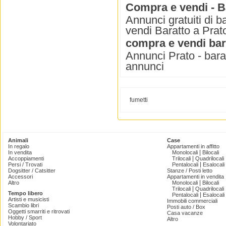
Compra e vendi - B
Annunci gratuiti di 
vendi Baratto a Prato
compra e vendi bar
Annunci Prato - baratt
annunci
fumetti
Animali
Case
In regalo
Appartamenti in affitto
|
In vendita
Monolocali
Bilocali
|
Accoppiamenti
Trilocali
Quadrilocali
|
Persi / Trovati
Pentalocali
Esalocali
Dogsitter / Catsitter
Stanze / Posti letto
Accessori
Appartamenti in vendita
|
Altro
Monolocali
Bilocali
|
Trilocali
Quadrilocali
Tempo libero
|
Pentalocali
Esalocali
Artisti e musicisti
Immobili commerciali
Scambio libri
Posti auto / Box
Oggetti smarriti e ritrovati
Casa vacanze
Hobby / Sport
Altro
Volontariato