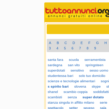
A
B
C
D
E
F
G
H
3
4
5
6
7
8
9
santa fara
scuola
serramentista
sardegna
san vito
springsteen
superdotati
sensitivo
sesso uomo
studentessa bari
solo tuo domicilio
scienze e tecnologie alimentari
sogni
s spirito bari
slovena
skype
s
shanel
scambio coppia
soddisfatti
scambisti
senza
super dotato
stanza singola in affitto milano
serie
spettacolo
setter
seveso
sala