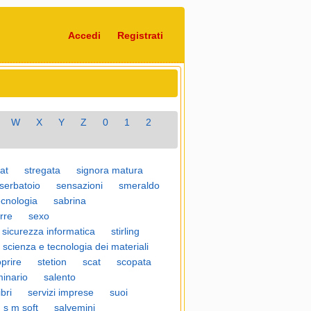
Accedi
Registrati
W
X
Y
Z
0
1
2
at
stregata
signora matura
serbatoio
sensazioni
smeraldo
ecnologia
sabrina
rre
sexo
sicurezza informatica
stirling
scienza e tecnologia dei materiali
prire
stetion
scat
scopata
inario
salento
ibri
servizi imprese
suoi
s m soft
salvemini