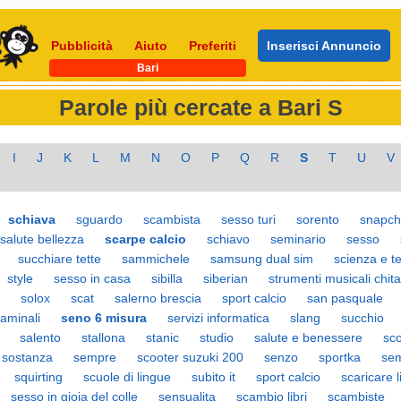
Pubblicità
Aiuto
Preferiti
Inserisci Annuncio
Bari
Parole più cercate a Bari S
I
J
K
L
M
N
O
P
Q
R
S
T
U
V
schiava
sguardo
scambista
sesso turi
sorento
snapch
salute bellezza
scarpe calcio
schiavo
seminario
sesso
succhiare tette
sammichele
samsung dual sim
scienza e t
style
sesso in casa
sibilla
siberian
strumenti musicali chita
solox
scat
salerno brescia
sport calcio
san pasquale
taminali
seno 6 misura
servizi informatica
slang
succhio
salento
stallona
stanic
studio
salute e benessere
sco
sostanza
sempre
scooter suzuki 200
senzo
sportka
sem
squirting
scuole di lingue
subito it
sport calcio
scaricare l
sesso in gioia del colle
sensualita
scambio libri
scambiste