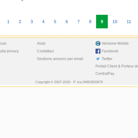
1
2
3
4
5
6
7
8
9
10
11
'uso
Aiuto
Versione Mobile
ulla privacy
Contattaci
Facebook
Gestione annunci per email
Twitter
Portail Client & Porteur d
CentralPay
Copyright © 2007-2026 - P. Iva 04863820876