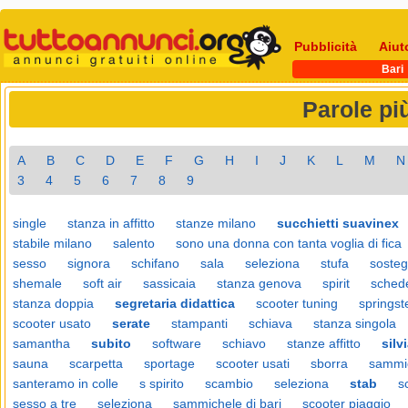
Pubblicità
Aiut
Bari
Parole pi
A
B
C
D
E
F
G
H
I
J
K
L
M
N
3
4
5
6
7
8
9
single
stanza in affitto
stanze milano
succhietti suavinex
stabile milano
salento
sono una donna con tanta voglia di fica
sesso
signora
schifano
sala
seleziona
stufa
soste
shemale
soft air
sassicaia
stanza genova
spirit
schede
stanza doppia
segretaria didattica
scooter tuning
springst
scooter usato
serate
stampanti
schiava
stanza singola
samantha
subito
software
schiavo
stanze affitto
silv
sauna
scarpetta
sportage
scooter usati
sborra
sammic
santeramo in colle
s spirito
scambio
seleziona
stab
s
sesso a tre
seleziona
sammichele di bari
scooter piaggio