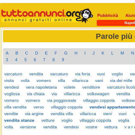
Pubblicità
Aiut
Napol
Parole più
A
B
C
D
E
F
G
H
I
J
K
L
M
N
3
4
5
6
7
8
9
varcaturo
vendita
varcaturo
via foria
vuoi
voglio
ve
visita
volla
vomero
villa
villaricca
vani
via dei mille
vendesi
vera napoletana
volete
venditore
varcaturo licol
vogliosa
via chiaia
via
villaricca
volkswagen
vendita
vomero
vomero
via poggioreale
villaggio coppola
volks
villa vendita
verso
villaggio coppola
vendesi appartament
vendite
via argine
vendita villa
villaricca
vieni
vuoi
vendita stanze
vetture
voglio
villaggio coppola
voglia
volla
versione
vendita
vendesi
vostre
vettura
v a r 