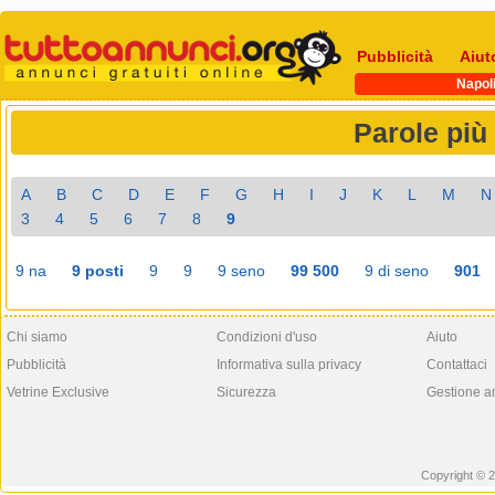
Pubblicità
Aiut
Napol
Parole più
A
B
C
D
E
F
G
H
I
J
K
L
M
N
3
4
5
6
7
8
9
9 na
9 posti
9
9
9 seno
99 500
9 di seno
901
Chi siamo
Condizioni d'uso
Aiuto
Pubblicità
Informativa sulla privacy
Contattaci
Vetrine Exclusive
Sicurezza
Gestione a
Copyright © 