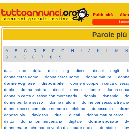
Pubblicità
Aiut
Lecc
Parole più
A
B
C
D
E
F
G
H
I
J
K
L
M
N
3
4
5
6
7
8
9
dalla
due
della
delle
d g
diesel
diesel
degli
da
donna cerca uomo
donna cerca uomo
donne mature
donne
donne vogliose
disponibile
donne e coppie in cerca di sess
doblo
donna matura
diesel
donna
donne
donna cerc
donne in cerca di sesso non mercenaria
doppia
dynamic
do
donne per fare sesso
donne mature
donne per sesso a tre x s
donne x sesso con foto e numero di telefono
doposcuola
don
doposcuola
davidson
dual
ducati
donna matura cerca
diritto
donna non mercenaria
digitale
donne sposate
d
donne mature che hanno voglia di scopare gratis
domicilio
dov