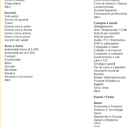
Corsi e master
Corsi d'informatica
Chiacchiere
Corsi di musica / Danza 
Altro
Lezioni private
Scambi linguistici
Incontri
Formazione professiona
Solo amici
Altro
Incroci di sguardi
Trans
Compra e vendi
Donna cerca uomo
Abbigliamento
Donna cerca donna
Arte / Antiquariato / Coll
Uomo cerca donna
Articoli per bambini
Uomo cerca uomo
Articoli sportivi
Incontri per adulti
Audio / TV / Elettronica
DVD e videogame
Auto e moto
Fotografia e video
Automobili meno di 5.000
Cellulari e accessori
Automobili più di 5.001
Computer e software
Camper
Gastronomia e vini
Fuoristrada
Libri e CD
Moto
Orologi e gioielli
Scooter
Per la casa e il giardino
Biciclette
Strumenti musicali
Nautica
Baratto
Ricambi e accessori
Mobili / Elettrodomestici
Altro
Prodotti di bellezza
Biglietti
Sexy shop
Altro
Eventi / Feste
News
Economia e Finanza
Scienze e Tecnologie
Sport
Spettacolo e Gossip
Salute e Medicina
UFO
Italia