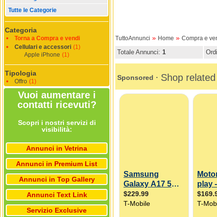
Tutte le Categorie
Categoria
»
»
Torna a Compra e vendi
TuttoAnnunci
Home
Compra e ve
Cellulari e accessori
(1)
Totale Annunci:
1
Ord
Apple iPhone
(1)
Tipologia
Offro
(1)
Vuoi aumentare i
contatti ricevuti?
Scopri i nostri servizi di
visibilità:
Annunci in Vetrina
Annunci in Premium List
Annunci in Top Gallery
Annunci Text Link
Servizio Exclusive