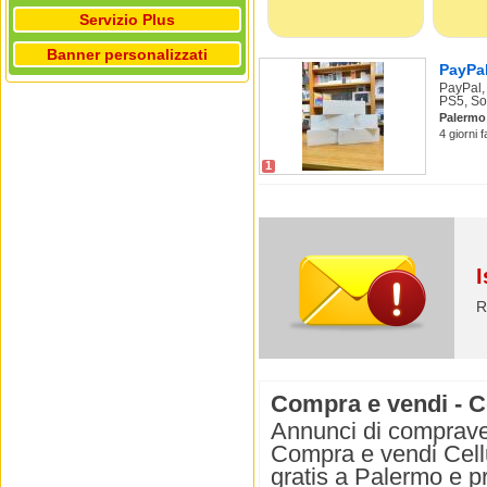
Servizio Plus
Banner personalizzati
PayPal
PayPal,
PS5, So
Palermo
4 giorni 
1
I
R
Compra e vendi - C
Annunci di compraven
Compra e vendi Cellu
gratis a Palermo e p