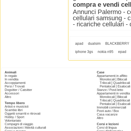
compra e vendi cell
Annunci Palermo - cell
cellulari samsung - ce
- ricariche cellulari - 
apad
dualsim
BLACKBERRY
iphone 3gs
nokia n95
epad
Animali
Case
In regalo
Appartamenti in affitto
|
In vendita
Monolocali
Bilocali
|
Accoppiamenti
Trilocali
Quadrilocali
|
Persi / Trovati
Pentalocali
Esalocali
Dogsitter / Catsitter
Stanze / Posti letto
Accessori
Appartamenti in vendita
|
Altro
Monolocali
Bilocali
|
Trilocali
Quadrilocali
Tempo libero
|
Pentalocali
Esalocali
Artisti e musicisti
Immobili commerciali
Scambio libri
Posti auto / Box
Oggetti smarriti e ritrovati
Casa vacanze
Hobby / Sport
Altro
Volontariato
Compagni di viaggio
Corsi e lezioni
Associazioni / Attività culturali
Corsi di lingua