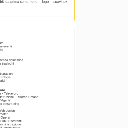
biti da prima comunione
lego
suavinex
ute
e eventi
ini
istenza domestica
 traslochi
Riparazioni
trologia
tici
voro
a - Telelavoro
Istruzione - Risorse Umane
 Agenti
e e marketing
 Web design
omoter
 Operai
 Pub / Ristoranti
amministrazione
el / Animazione