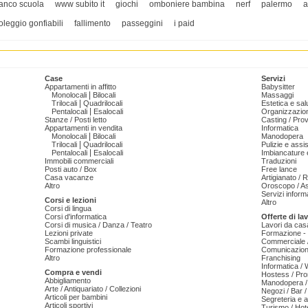
anco scuola
www subito it
giochi
omboniere bambina
nerf
palermo
a
oleggio gonfiabili
fallimento
passeggini
i paid
Case
Servizi
Appartamenti in affitto
Babysitter
|
Monolocali
Bilocali
Massaggi
|
Trilocali
Quadrilocali
Estetica e sal
|
Pentalocali
Esalocali
Organizzazion
Stanze / Posti letto
Casting / Prov
Appartamenti in vendita
Informatica
|
Monolocali
Bilocali
Manodopera
|
Trilocali
Quadrilocali
Pulizie e ass
|
Pentalocali
Esalocali
Imbiancature e
Immobili commerciali
Traduzioni
Posti auto / Box
Free lance
Casa vacanze
Artigianato / 
Altro
Oroscopo / As
Servizi informa
Corsi e lezioni
Altro
Corsi di lingua
Corsi d'informatica
Offerte di la
Corsi di musica / Danza / Teatro
Lavori da cas
Lezioni private
Formazione - 
Scambi linguistici
Commerciale /
Formazione professionale
Comunicazion
Altro
Franchising
Informatica /
Compra e vendi
Hostess / Pr
Abbigliamento
Manodopera /
Arte / Antiquariato / Collezioni
Negozi / Bar /
Articoli per bambini
Segreteria e 
Articoli sportivi
Turismo / Hot