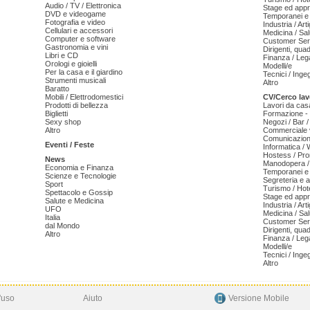
Audio / TV / Elettronica
Stage ed appr
DVD e videogame
Temporanei e 
Fotografia e video
Industria / Art
Cellulari e accessori
Medicina / Sal
Computer e software
Customer Serv
Gastronomia e vini
Dirigenti, qua
Libri e CD
Finanza / Leg
Orologi e gioielli
Modelli/e
Per la casa e il giardino
Tecnici / Inge
Strumenti musicali
Altro
Baratto
Mobili / Elettrodomestici
CV/Cerco lav
Prodotti di bellezza
Lavori da cas
Biglietti
Formazione - 
Sexy shop
Negozi / Bar /
Altro
Commerciale v
Comunicazion
Eventi / Feste
Informatica /
Hostess / Pr
News
Manodopera /
Economia e Finanza
Temporanei e 
Scienze e Tecnologie
Segreteria e 
Sport
Turismo / Hot
Spettacolo e Gossip
Stage ed appr
Salute e Medicina
Industria / Art
UFO
Medicina / Sal
Italia
Customer Serv
dal Mondo
Dirigenti, qua
Altro
Finanza / Leg
Modelli/e
Tecnici / Inge
Altro
'uso
Aiuto
Versione Mobile