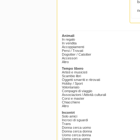
b
n
Animali
In regalo
In vendita
Accoppiamenti
Persi / Trovati
Dogsitter / Catsitter
Accessori
Altro
Tempo libero
Artisti e musicisti
Scambio libri
Oggetti smarriti e ritrovati
Hobby / Sport
Volontariato
Compagni di viaggio
Associazioni / Attività culturali
Corsi e master
Chiacchiere
Altro
Incontri
Solo amici
Incroci di sguardi
Trans
Donna cerca uomo
Donna cerca donna
Uomo cerca donna
Uomo cerca uomo