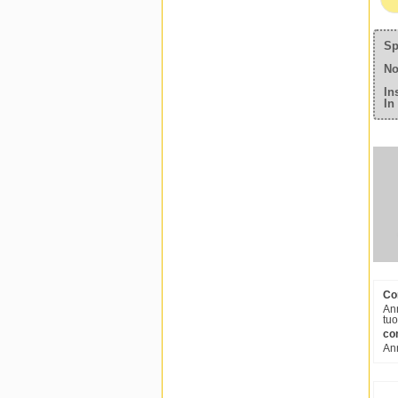
Sp
No
In
In
Co
Ann
tuo
co
Ann