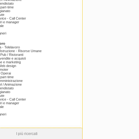
endistato
part-time
igianato
ute
ice - Call Center
dri e manager
ale
gneri
oro
a - Telelavoro
Istruzione - Risorse Umane
 Pub / Ristoranti
endite e acquisti
e e marketing
 Web design
omoter
 Operai
part-time
amministrazione
el / Animazione
endistato
igianato
ute
ice - Call Center
dri e manager
ale
gneri
I più ricercati