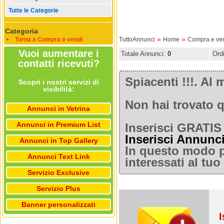
Tutte le Categorie
Categoria
»
»
Torna a Compra e vendi
TuttoAnnunci
Home
Compra e ve
Vuoi aumentare i
Totale Annunci:
0
Ord
contatti ricevuti?
Spiacenti !!!. A
Scopri i nostri servizi di
visibilità:
Non hai trovato q
Annunci in Vetrina
Annunci in Premium List
Inserisci GRATIS 
Inserisci Annunc
Annunci in Top Gallery
In questo modo po
Annunci Text Link
interessati al tu
Servizio Exclusive
Servizio Plus
Banner personalizzati
I