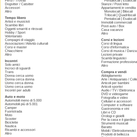
|
Persi / Trovati
Pentalocali
Esalocali
Dogsitter / Catsitter
Stanze / Posti letto
Accessori
Appartamenti in vendita
|
Altro
Monolocali
Bilocali
|
Trilocali
Quadrilocali
Tempo libero
|
Pentalocali
Esalocali
Artisti e musicisti
Immobili commerciali
Scambio libri
Posti auto / Box
Oggetti smarriti e ritrovati
Casa vacanze
Hobby / Sport
Altro
Volontariato
Compagni di viaggio
Corsi e lezioni
Associazioni / Attività culturali
Corsi di lingua
Corsi e master
Corsi d'informatica
Chiacchiere
Corsi di musica / Danza 
Altro
Lezioni private
Scambi linguistici
Incontri
Formazione professiona
Solo amici
Altro
Incroci di sguardi
Trans
Compra e vendi
Donna cerca uomo
Abbigliamento
Donna cerca donna
Arte / Antiquariato / Coll
Uomo cerca donna
Articoli per bambini
Uomo cerca uomo
Articoli sportivi
Incontri per adulti
Audio / TV / Elettronica
DVD e videogame
Auto e moto
Fotografia e video
Automobili meno di 5.000
Cellulari e accessori
Automobili più di 5.001
Computer e software
Camper
Gastronomia e vini
Fuoristrada
Libri e CD
Moto
Orologi e gioielli
Scooter
Per la casa e il giardino
Biciclette
Strumenti musicali
Nautica
Baratto
Ricambi e accessori
Mobili / Elettrodomestici
Altro
Prodotti di bellezza