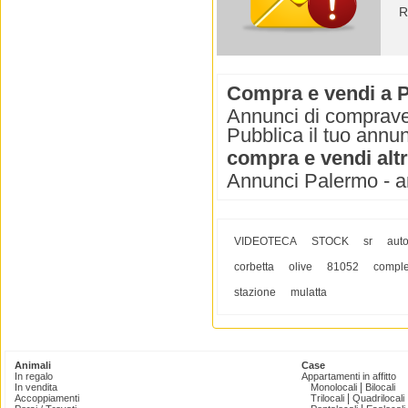
R
Compra e vendi a 
Annunci di comprave
Pubblica il tuo annun
compra e vendi alt
Annunci Palermo - a
VIDEOTECA
STOCK
sr
aut
corbetta
olive
81052
comple
stazione
mulatta
Animali
Case
In regalo
Appartamenti in affitto
|
In vendita
Monolocali
Bilocali
|
Accoppiamenti
Trilocali
Quadrilocali