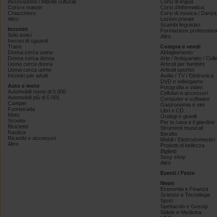
Associazioni / Attività culturali
Corsi di lingua
Corsi e master
Corsi d'informatica
Chiacchiere
Corsi di musica / Danza 
Altro
Lezioni private
Scambi linguistici
Incontri
Formazione professiona
Solo amici
Altro
Incroci di sguardi
Trans
Compra e vendi
Donna cerca uomo
Abbigliamento
Donna cerca donna
Arte / Antiquariato / Coll
Uomo cerca donna
Articoli per bambini
Uomo cerca uomo
Articoli sportivi
Incontri per adulti
Audio / TV / Elettronica
DVD e videogame
Auto e moto
Fotografia e video
Automobili meno di 5.000
Cellulari e accessori
Automobili più di 5.001
Computer e software
Camper
Gastronomia e vini
Fuoristrada
Libri e CD
Moto
Orologi e gioielli
Scooter
Per la casa e il giardino
Biciclette
Strumenti musicali
Nautica
Baratto
Ricambi e accessori
Mobili / Elettrodomestici
Altro
Prodotti di bellezza
Biglietti
Sexy shop
Altro
Eventi / Feste
News
Economia e Finanza
Scienze e Tecnologie
Sport
Spettacolo e Gossip
Salute e Medicina