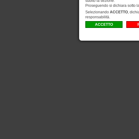
subito la sezione.
Proseguendo si dichiara sotto l
Selezionando
ACCETTO
, dichi
responsabilità.