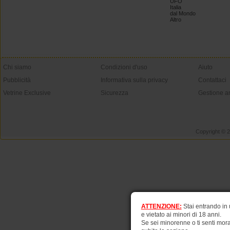
UFO
Italia
dal Mondo
Altro
Chi siamo
Condizioni d'uso
Aiuto
Pubblicità
Informativa sulla privacy
Contattaci
Vetrine Exclusive
Sicurezza
Gestione a
Copyright © 
ATTENZIONE:
Stai entrando in
e vietato ai minori di 18 anni.
Se sei minorenne o ti senti mora