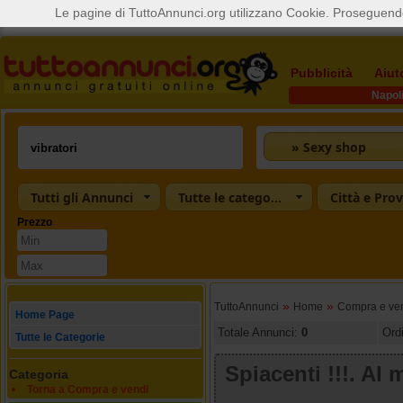
Le pagine di TuttoAnnunci.org utilizzano Cookie. Proseguendo
Pubblicità
Aiut
Napol
» Sexy shop
Tutti gli Annunci
Tutte le categorie
Città e Prov
Prezzo
»
»
TuttoAnnunci
Home
Compra e ve
Home Page
Totale Annunci:
0
Ord
Tutte le Categorie
Spiacenti !!!. A
Categoria
Torna a Compra e vendi