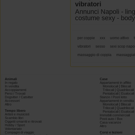
vibratori
Annunci Napoli - ling
costume sexy - body l
per coppie
xxx
uomo attivo
vibratori
sesso
sexi scop napo
massaggio di coppia
massaggiat
Animali
Case
In regalo
Appartamenti in affitto
|
In vendita
Monolocali
Bilocali
|
Accoppiamenti
Trilocali
Quadrilocali
|
Persi / Trovati
Pentalocali
Esalocali
Dogsitter / Catsitter
Stanze / Posti letto
Accessori
Appartamenti in vendita
|
Altro
Monolocali
Bilocali
|
Trilocali
Quadrilocali
Tempo libero
|
Pentalocali
Esalocali
Artisti e musicisti
Immobili commerciali
Scambio libri
Posti auto / Box
Oggetti smarriti e ritrovati
Casa vacanze
Hobby / Sport
Altro
Volontariato
Compagni di viaggio
Corsi e lezioni