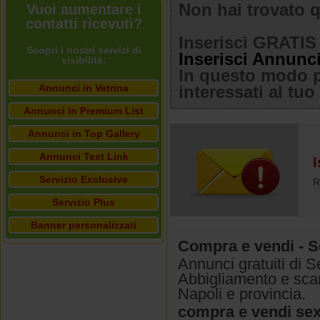
Non hai trovato q
Vuoi aumentare i
contatti ricevuti?
Inserisci GRATIS 
Scopri i nostri servizi di
Inserisci Annunc
visibilità:
In questo modo po
Annunci in Vetrina
interessati al tu
Annunci in Premium List
Annunci in Top Gallery
Annunci Text Link
I
Servizio Exclusive
R
Servizio Plus
Banner personalizzati
Compra e vendi - S
Annunci gratuiti di 
Abbigliamento e scar
Napoli e provincia.
compra e vendi se