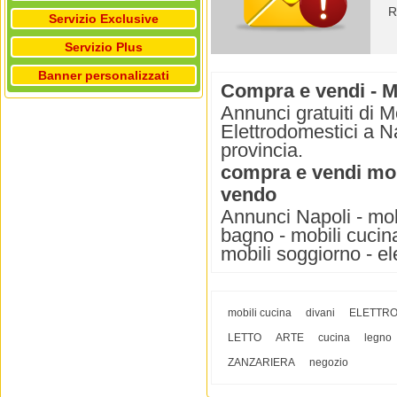
R
Servizio Exclusive
Servizio Plus
Banner personalizzati
Compra e vendi - Mo
Annunci gratuiti di M
Elettrodomestici a Na
provincia.
compra e vendi mobi
vendo
Annunci Napoli - mobi
bagno - mobili cucina 
mobili soggiorno - el
mobili cucina
divani
ELETTRO
LETTO
ARTE
cucina
legno
ZANZARIERA
negozio