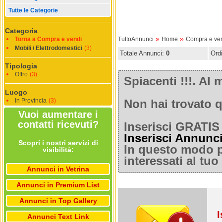
Tutte le Categorie
Categoria
»
»
Torna a Compra e vendi
TuttoAnnunci
Home
Compra e ve
Mobili / Elettrodomestici
(3)
Totale Annunci:
0
Ord
Tipologia
Offro
(3)
Spiacenti !!!. A
Luogo
In Provincia
(3)
Non hai trovato q
Vuoi aumentare i
contatti ricevuti?
Inserisci GRATIS 
Inserisci Annunc
Scopri i nostri servizi di
In questo modo po
visibilità:
interessati al tu
Annunci in Vetrina
Annunci in Premium List
Annunci in Top Gallery
I
Annunci Text Link