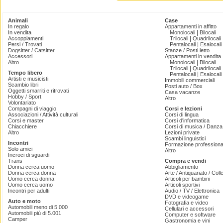
Animali
Case
In regalo
Appartamenti in affitto
|
In vendita
Monolocali
Bilocali
|
Accoppiamenti
Trilocali
Quadrilocali
|
Persi / Trovati
Pentalocali
Esalocali
Dogsitter / Catsitter
Stanze / Posti letto
Accessori
Appartamenti in vendita
|
Altro
Monolocali
Bilocali
|
Trilocali
Quadrilocali
Tempo libero
|
Pentalocali
Esalocali
Artisti e musicisti
Immobili commerciali
Scambio libri
Posti auto / Box
Oggetti smarriti e ritrovati
Casa vacanze
Hobby / Sport
Altro
Volontariato
Compagni di viaggio
Corsi e lezioni
Associazioni / Attività culturali
Corsi di lingua
Corsi e master
Corsi d'informatica
Chiacchiere
Corsi di musica / Danza 
Altro
Lezioni private
Scambi linguistici
Incontri
Formazione professiona
Solo amici
Altro
Incroci di sguardi
Trans
Compra e vendi
Donna cerca uomo
Abbigliamento
Donna cerca donna
Arte / Antiquariato / Coll
Uomo cerca donna
Articoli per bambini
Uomo cerca uomo
Articoli sportivi
Incontri per adulti
Audio / TV / Elettronica
DVD e videogame
Auto e moto
Fotografia e video
Automobili meno di 5.000
Cellulari e accessori
Automobili più di 5.001
Computer e software
Camper
Gastronomia e vini