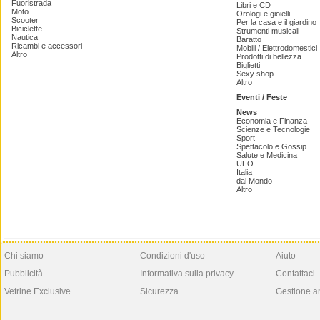
Fuoristrada
Libri e CD
Moto
Orologi e gioielli
Scooter
Per la casa e il giardino
Biciclette
Strumenti musicali
Nautica
Baratto
Ricambi e accessori
Mobili / Elettrodomestici
Altro
Prodotti di bellezza
Biglietti
Sexy shop
Altro
Eventi / Feste
News
Economia e Finanza
Scienze e Tecnologie
Sport
Spettacolo e Gossip
Salute e Medicina
UFO
Italia
dal Mondo
Altro
Chi siamo
Condizioni d'uso
Aiuto
Pubblicità
Informativa sulla privacy
Contattaci
Vetrine Exclusive
Sicurezza
Gestione a