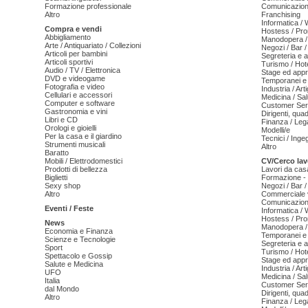
Formazione professionale
Comunicazion
Altro
Franchising
Informatica /
Compra e vendi
Hostess / Pr
Abbigliamento
Manodopera /
Arte / Antiquariato / Collezioni
Negozi / Bar /
Articoli per bambini
Segreteria e 
Articoli sportivi
Turismo / Hot
Audio / TV / Elettronica
Stage ed appr
DVD e videogame
Temporanei e 
Fotografia e video
Industria / Art
Cellulari e accessori
Medicina / Sal
Computer e software
Customer Serv
Gastronomia e vini
Dirigenti, qua
Libri e CD
Finanza / Leg
Orologi e gioielli
Modelli/e
Per la casa e il giardino
Tecnici / Inge
Strumenti musicali
Altro
Baratto
Mobili / Elettrodomestici
CV/Cerco lav
Prodotti di bellezza
Lavori da cas
Biglietti
Formazione - 
Sexy shop
Negozi / Bar /
Altro
Commerciale v
Comunicazion
Eventi / Feste
Informatica /
Hostess / Pr
News
Manodopera /
Economia e Finanza
Temporanei e 
Scienze e Tecnologie
Segreteria e 
Sport
Turismo / Hot
Spettacolo e Gossip
Stage ed appr
Salute e Medicina
Industria / Art
UFO
Medicina / Sal
Italia
Customer Serv
dal Mondo
Dirigenti, qua
Altro
Finanza / Leg