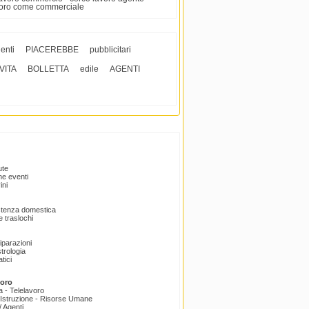
avoro come commerciale
enti
PIACEREBBE
pubblicitari
VITA
BOLLETTA
edile
AGENTI
ute
e eventi
ini
istenza domestica
 traslochi
Riparazioni
trologia
tici
voro
a - Telelavoro
Istruzione - Risorse Umane
 Agenti