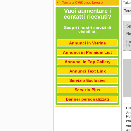
Torna a CV/Cerco lavoro
Tutt
Vuoi aumentare i
Tot
contatti ricevuti?
Sp
Scopri i nostri servizi di
visibilità:
No
In
Annunci in Vetrina
In
Annunci in Premium List
Annunci in Top Gallery
Annunci Text Link
Servizio Exclusive
Servizio Plus
Banner personalizzati
Cu
Ann
Pub
cv
ve
Ann