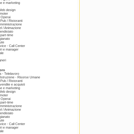
e e marketing
 Web design
omoter
 Operai
 Pub / Ristoranti
amministrazione
el / Animazione
endistato
part-time
igianato
ute
ice - Call Center
dri e manager
ale
gneri
oro
a - Telelavoro
Istruzione - Risorse Umane
 Pub / Ristoranti
endite e acquisti
e e marketing
 Web design
omoter
 Operai
part-time
amministrazione
el / Animazione
endistato
igianato
ute
ice - Call Center
dri e manager
ale