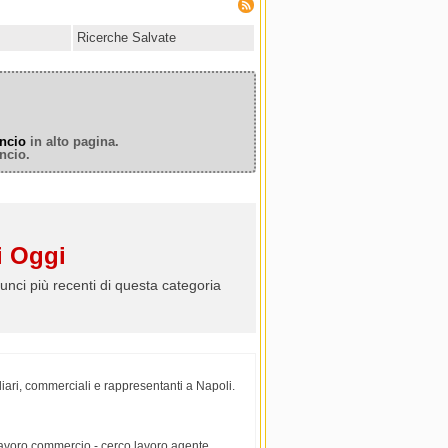
Ricerche Salvate
ncio
in alto pagina.
ncio.
 Oggi
unci più recenti di questa categoria
iari, commerciali e rappresentanti a Napoli.
 lavoro commercio - cerco lavoro agente