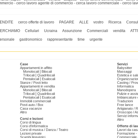
mmercio - cerco lavoro agente di commercio - cerca lavoro commerciale - cerco l
ENDITE
cerco offerte di lavoro
PAGARE
ALLE
vostro
Ricerca
Consul
ERCHIAMO
Cellulari
Ucraina
Assunzione
Commerciali
vendita
ATTI
ersonale
gastronomico
rappresentante
time
urgente
Case
Servizi
Appartamenti in affitto
Babysitter
|
Monolocali
Bilocali
Massaggi
|
Trilocali
Quadrilocali
Estetica e sal
|
Pentalocali
Esalocali
Organizzazion
Stanze / Posti letto
Casting / Prov
Appartamenti in vendita
Informatica
|
Monolocali
Bilocali
Manodopera
|
Trilocali
Quadrilocali
Pulizie e ass
|
Pentalocali
Esalocali
Imbiancature e
Immobili commerciali
Traduzioni
Posti auto / Box
Free lance
Casa vacanze
Artigianato / 
Altro
Oroscopo / As
Servizi informa
Corsi e lezioni
Altro
Corsi di lingua
Corsi d'informatica
Offerte di la
Corsi di musica / Danza / Teatro
Lavori da cas
Lezioni private
Formazione - 
Scambi linguistici
Commerciale /