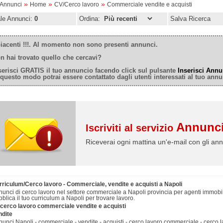
»
»
»
oAnnunci
Home
CV/Cerco lavoro
Commerciale vendite e acquisti
ale Annunci:
0
Ordina:
Salva Ricerca
iacenti !!!. Al momento non sono presenti annunci.
n hai trovato quello che cercavi?
serisci GRATIS il tuo annuncio facendo click sul pulsante
Inserisci Annu
 questo modo potrai essere contattato dagli utenti interessati al tuo annu
Annunci
Iscriviti al servizio
Riceverai ogni mattina un'e-mail con gli ann
rriculum/Cerco lavoro - Commerciale, vendite e acquisti a Napoli
unci di cerco lavoro nel settore commerciale a Napoli provincia per agenti immobil
blica il tuo curriculum a Napoli per trovare lavoro.
/cerco lavoro commerciale vendite e acquisti
ndite
unci Napoli - commerciale - vendite - acquisti - cerco lavoro commerciale - cerco