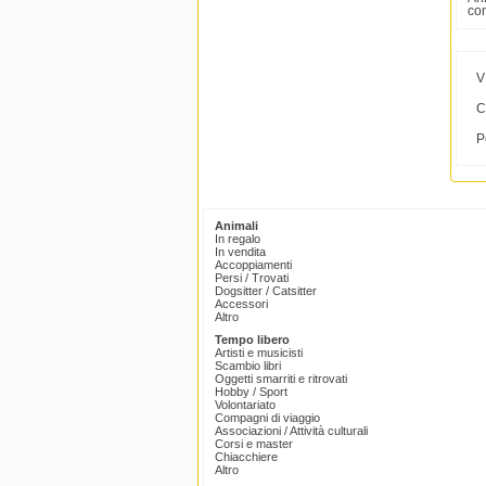
co
V
C
P
Animali
In regalo
In vendita
Accoppiamenti
Persi / Trovati
Dogsitter / Catsitter
Accessori
Altro
Tempo libero
Artisti e musicisti
Scambio libri
Oggetti smarriti e ritrovati
Hobby / Sport
Volontariato
Compagni di viaggio
Associazioni / Attività culturali
Corsi e master
Chiacchiere
Altro