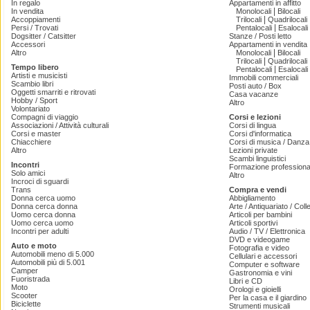
In regalo
Appartamenti in affitto
|
In vendita
Monolocali
Bilocali
|
Accoppiamenti
Trilocali
Quadrilocali
|
Persi / Trovati
Pentalocali
Esalocali
Dogsitter / Catsitter
Stanze / Posti letto
Accessori
Appartamenti in vendita
|
Altro
Monolocali
Bilocali
|
Trilocali
Quadrilocali
Tempo libero
|
Pentalocali
Esalocali
Artisti e musicisti
Immobili commerciali
Scambio libri
Posti auto / Box
Oggetti smarriti e ritrovati
Casa vacanze
Hobby / Sport
Altro
Volontariato
Compagni di viaggio
Corsi e lezioni
Associazioni / Attività culturali
Corsi di lingua
Corsi e master
Corsi d'informatica
Chiacchiere
Corsi di musica / Danza 
Altro
Lezioni private
Scambi linguistici
Incontri
Formazione professiona
Solo amici
Altro
Incroci di sguardi
Trans
Compra e vendi
Donna cerca uomo
Abbigliamento
Donna cerca donna
Arte / Antiquariato / Coll
Uomo cerca donna
Articoli per bambini
Uomo cerca uomo
Articoli sportivi
Incontri per adulti
Audio / TV / Elettronica
DVD e videogame
Auto e moto
Fotografia e video
Automobili meno di 5.000
Cellulari e accessori
Automobili più di 5.001
Computer e software
Camper
Gastronomia e vini
Fuoristrada
Libri e CD
Moto
Orologi e gioielli
Scooter
Per la casa e il giardino
Biciclette
Strumenti musicali