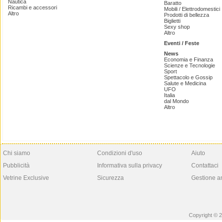
Nautica
Baratto
Ricambi e accessori
Mobili / Elettrodomestici
Altro
Prodotti di bellezza
Biglietti
Sexy shop
Altro
Eventi / Feste
News
Economia e Finanza
Scienze e Tecnologie
Sport
Spettacolo e Gossip
Salute e Medicina
UFO
Italia
dal Mondo
Altro
Chi siamo
Condizioni d'uso
Aiuto
Pubblicità
Informativa sulla privacy
Contattaci
Vetrine Exclusive
Sicurezza
Gestione a
Copyright © 