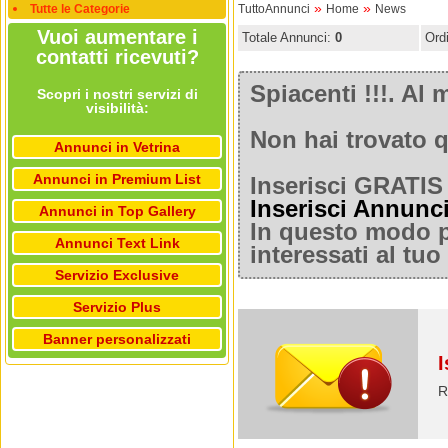
»
»
Tutte le Categorie
TuttoAnnunci
Home
News
Vuoi aumentare i
Totale Annunci:
0
Ord
contatti ricevuti?
Spiacenti !!!. A
Scopri i nostri servizi di
visibilità:
Non hai trovato q
Annunci in Vetrina
Annunci in Premium List
Inserisci GRATIS 
Inserisci Annunc
Annunci in Top Gallery
In questo modo po
Annunci Text Link
interessati al tu
Servizio Exclusive
Servizio Plus
Banner personalizzati
I
R