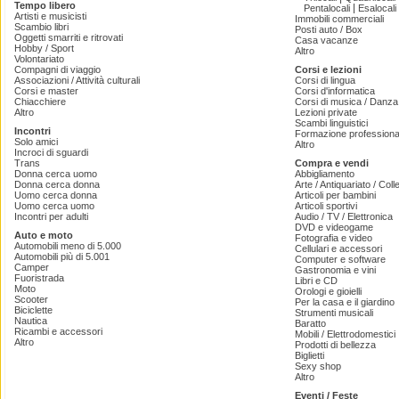
Tempo libero
|
Pentalocali
Esalocali
Artisti e musicisti
Immobili commerciali
Scambio libri
Posti auto / Box
Oggetti smarriti e ritrovati
Casa vacanze
Hobby / Sport
Altro
Volontariato
Compagni di viaggio
Corsi e lezioni
Associazioni / Attività culturali
Corsi di lingua
Corsi e master
Corsi d'informatica
Chiacchiere
Corsi di musica / Danza 
Altro
Lezioni private
Scambi linguistici
Incontri
Formazione professiona
Solo amici
Altro
Incroci di sguardi
Trans
Compra e vendi
Donna cerca uomo
Abbigliamento
Donna cerca donna
Arte / Antiquariato / Coll
Uomo cerca donna
Articoli per bambini
Uomo cerca uomo
Articoli sportivi
Incontri per adulti
Audio / TV / Elettronica
DVD e videogame
Auto e moto
Fotografia e video
Automobili meno di 5.000
Cellulari e accessori
Automobili più di 5.001
Computer e software
Camper
Gastronomia e vini
Fuoristrada
Libri e CD
Moto
Orologi e gioielli
Scooter
Per la casa e il giardino
Biciclette
Strumenti musicali
Nautica
Baratto
Ricambi e accessori
Mobili / Elettrodomestici
Altro
Prodotti di bellezza
Biglietti
Sexy shop
Altro
Eventi / Feste