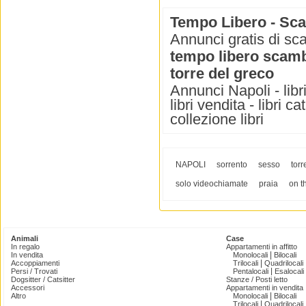
Tempo Libero - Scam
Annunci gratis di sca
tempo libero scambi
torre del greco
Annunci Napoli - libri 
libri vendita - libri ca
collezione libri
NAPOLI
sorrento
sesso
torr
solo videochiamate
praia
on t
Animali
Case
In regalo
Appartamenti in affitto
|
In vendita
Monolocali
Bilocali
|
Accoppiamenti
Trilocali
Quadrilocali
|
Persi / Trovati
Pentalocali
Esalocali
Dogsitter / Catsitter
Stanze / Posti letto
Accessori
Appartamenti in vendita
|
Altro
Monolocali
Bilocali
|
Trilocali
Quadrilocali