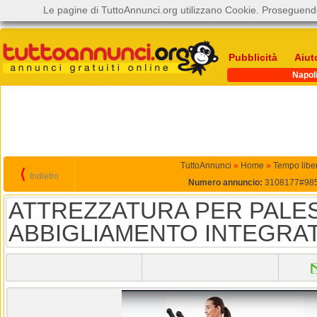
Le pagine di TuttoAnnunci.org utilizzano Cookie. Proseguendo
Pubblicità
Aiut
Napol
TuttoAnnunci
»
Home
»
Tempo libe
⟨
Indietro
Numero annuncio:
3108177#98
ATTREZZATURA PER PALE
ABBIGLIAMENTO INTEGRA