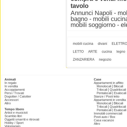
tavolo
Annunci Napoli - mobi
bagno - mobili cucina 
mobili soggiorno - el
mobili cucina
divani
ELETTRO
LETTO
ARTE
cucina
legno
ZANZARIERA
negozio
Animali
Case
In regalo
Appartamenti in affitto
|
In vendita
Monolocali
Bilocali
|
Accoppiamenti
Trilocali
Quadrilocali
|
Persi / Trovati
Pentalocali
Esalocali
Dogsitter / Catsitter
Stanze / Posti letto
Accessori
Appartamenti in vendita
|
Altro
Monolocali
Bilocali
|
Trilocali
Quadrilocali
Tempo libero
|
Pentalocali
Esalocali
Artisti e musicisti
Immobili commerciali
Scambio libri
Posti auto / Box
Oggetti smarriti e ritrovati
Casa vacanze
Hobby / Sport
Altro
Volontariato