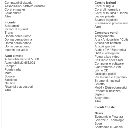
Compagni di viaggio
Corsi e lezioni
Associazioni / Attività culturali
Corsi di lingua
Corsi e master
Corsi d'informatica
Chiacchiere
Corsi di musica / Danza 
Altro
Lezioni private
Scambi linguistici
Incontri
Formazione professiona
Solo amici
Altro
Incroci di sguardi
Trans
Compra e vendi
Donna cerca uomo
Abbigliamento
Donna cerca donna
Arte / Antiquariato / Coll
Uomo cerca donna
Articoli per bambini
Uomo cerca uomo
Articoli sportivi
Incontri per adulti
Audio / TV / Elettronica
DVD e videogame
Auto e moto
Fotografia e video
Automobili meno di 5.000
Cellulari e accessori
Automobili più di 5.001
Computer e software
Camper
Gastronomia e vini
Fuoristrada
Libri e CD
Moto
Orologi e gioielli
Scooter
Per la casa e il giardino
Biciclette
Strumenti musicali
Nautica
Baratto
Ricambi e accessori
Mobili / Elettrodomestici
Altro
Prodotti di bellezza
Biglietti
Sexy shop
Altro
Eventi / Feste
News
Economia e Finanza
Scienze e Tecnologie
Sport
Spettacolo e Gossip