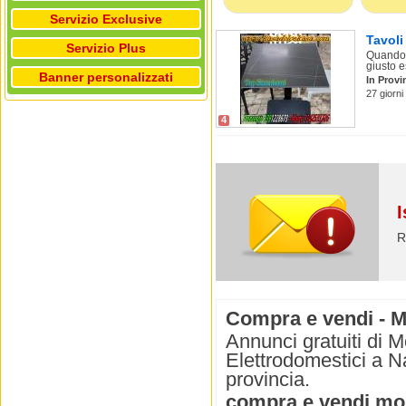
Servizio Exclusive
Tavol
Servizio Plus
Quando s
giusto e
Banner personalizzati
In Provi
27 giorni
4
I
R
Compra e vendi - Mo
Annunci gratuiti di M
Elettrodomestici a Na
provincia.
compra e vendi mobi