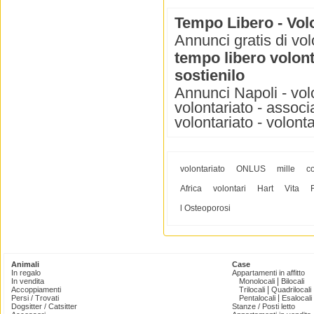
Tempo Libero - Volo
Annunci gratis di vol
tempo libero volont
sostienilo
Annunci Napoli - volo
volontariato - associa
volontariato - volonta
volontariato
ONLUS
mille
c
Africa
volontari
Hart
Vita
l Osteoporosi
Animali
Case
In regalo
Appartamenti in affitto
|
In vendita
Monolocali
Bilocali
|
Accoppiamenti
Trilocali
Quadrilocali
|
Persi / Trovati
Pentalocali
Esalocali
Dogsitter / Catsitter
Stanze / Posti letto