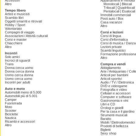
Accessori
Appartamenti in vendita
|
Altro
Monolocali
Bilocali
|
Trilocali
Quadrilocali
Tempo libero
|
Pentalocali
Esalocali
Artisti e musicisti
Immobili commerciali
Scambio libri
Posti auto / Box
Oggetti smarriti e ritrovati
Casa vacanze
Hobby / Sport
Altro
Volontariato
Compagni di viaggio
Corsi e lezioni
Associazioni / Attività culturali
Corsi di lingua
Corsi e master
Corsi d'informatica
Chiacchiere
Corsi di musica / Danza 
Altro
Lezioni private
Scambi linguistici
Incontri
Formazione professiona
Solo amici
Altro
Incroci di sguardi
Trans
Compra e vendi
Donna cerca uomo
Abbigliamento
Donna cerca donna
Arte / Antiquariato / Coll
Uomo cerca donna
Articoli per bambini
Uomo cerca uomo
Articoli sportivi
Incontri per adulti
Audio / TV / Elettronica
DVD e videogame
Auto e moto
Fotografia e video
Automobili meno di 5.000
Cellulari e accessori
Automobili più di 5.001
Computer e software
Camper
Gastronomia e vini
Fuoristrada
Libri e CD
Moto
Orologi e gioielli
Scooter
Per la casa e il giardino
Biciclette
Strumenti musicali
Nautica
Baratto
Ricambi e accessori
Mobili / Elettrodomestici
Altro
Prodotti di bellezza
Biglietti
Sexy shop