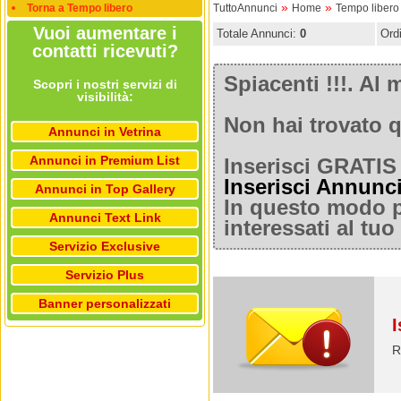
»
»
Torna a Tempo libero
TuttoAnnunci
Home
Tempo libero
Vuoi aumentare i
Totale Annunci:
0
Ord
contatti ricevuti?
Spiacenti !!!. A
Scopri i nostri servizi di
visibilità:
Non hai trovato q
Annunci in Vetrina
Annunci in Premium List
Inserisci GRATIS 
Inserisci Annunc
Annunci in Top Gallery
In questo modo po
Annunci Text Link
interessati al tu
Servizio Exclusive
Servizio Plus
Banner personalizzati
I
R