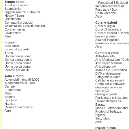
Tempo libero
|
Pentalocali
Esalocali
Artisti e musicisti
Immobili commerciali
Scambio libri
Posti auto / Box
Oggetti smarriti e ritrovati
Casa vacanze
Hobby / Sport
Altro
Volontariato
Compagni di viaggio
Corsi e lezioni
Associazioni / Attività culturali
Corsi di lingua
Corsi e master
Corsi d'informatica
Chiacchiere
Corsi di musica / Danza 
Altro
Lezioni private
Scambi linguistici
Incontri
Formazione professiona
Solo amici
Altro
Incroci di sguardi
Trans
Compra e vendi
Donna cerca uomo
Abbigliamento
Donna cerca donna
Arte / Antiquariato / Coll
Uomo cerca donna
Articoli per bambini
Uomo cerca uomo
Articoli sportivi
Incontri per adulti
Audio / TV / Elettronica
DVD e videogame
Auto e moto
Fotografia e video
Automobili meno di 5.000
Cellulari e accessori
Automobili più di 5.001
Computer e software
Camper
Gastronomia e vini
Fuoristrada
Libri e CD
Moto
Orologi e gioielli
Scooter
Per la casa e il giardino
Biciclette
Strumenti musicali
Nautica
Baratto
Ricambi e accessori
Mobili / Elettrodomestici
Altro
Prodotti di bellezza
Biglietti
Sexy shop
Altro
Eventi / Feste