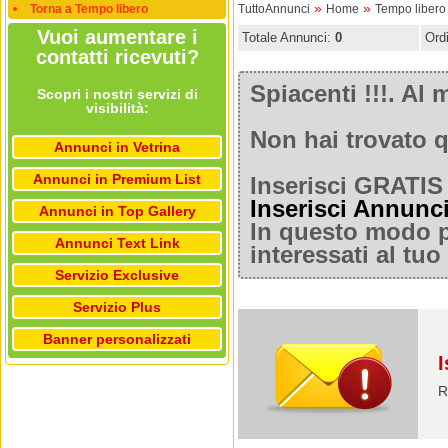
»
»
Torna a Tempo libero
TuttoAnnunci
Home
Tempo libero
Vuoi aumentare i
Totale Annunci:
0
Ord
contatti ricevuti?
Spiacenti !!!. A
Scopri i nostri servizi di
visibilità:
Non hai trovato q
Annunci in Vetrina
Annunci in Premium List
Inserisci GRATIS 
Inserisci Annunc
Annunci in Top Gallery
In questo modo po
Annunci Text Link
interessati al tu
Servizio Exclusive
Servizio Plus
Banner personalizzati
I
R