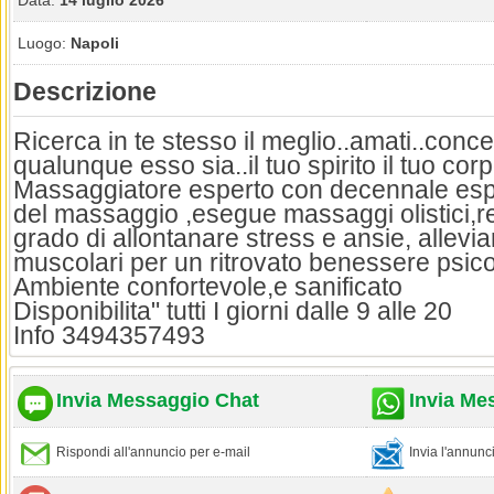
Data:
14 luglio 2026
Luogo:
Napoli
Descrizione
Ricerca in te stesso il meglio..amati..conc
qualunque esso sia..il tuo spirito il tuo corpo
Massaggiatore esperto con decennale espe
del massaggio ,esegue massaggi olistici,re
grado di allontanare stress e ansie, allevia
muscolari per un ritrovato benessere psico
Ambiente confortevole,e sanificato
Disponibilita" tutti I giorni dalle 9 alle 20
Info 3494357493
Invia Messaggio Chat
Invia Me
Rispondi all'annuncio per e-mail
Invia l'annun