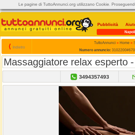
Le pagine di TuttoAnnunci.org utilizzano Cookie. Proseguendo
Pubblicità
Aiut
Napol
TuttoAnnunci
»
Home
»
S
⟨
Indietro
Numero annuncio:
3102200#670
Massaggiatore relax esperto 
3494357493