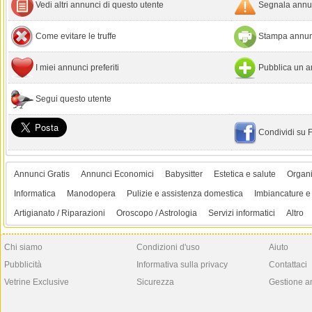
Vedi altri annunci di questo utente
Segnala annun
Come evitare le truffe
Stampa annun
I miei annunci preferiti
Pubblica un a
Segui questo utente
Condividi su
Annunci Gratis
Annunci Economici
Babysitter
Estetica e salute
Organi
Informatica
Manodopera
Pulizie e assistenza domestica
Imbiancature e 
Artigianato / Riparazioni
Oroscopo / Astrologia
Servizi informatici
Altro
Chi siamo
Condizioni d'uso
Aiuto
Pubblicità
Informativa sulla privacy
Contattaci
Vetrine Exclusive
Sicurezza
Gestione a