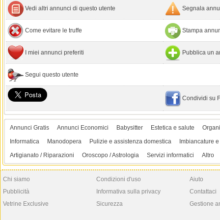
Vedi altri annunci di questo utente
Segnala annun
Come evitare le truffe
Stampa annun
I miei annunci preferiti
Pubblica un a
Segui questo utente
Condividi su
Annunci Gratis
Annunci Economici
Babysitter
Estetica e salute
Organi
Informatica
Manodopera
Pulizie e assistenza domestica
Imbiancature e 
Artigianato / Riparazioni
Oroscopo / Astrologia
Servizi informatici
Altro
Chi siamo
Condizioni d'uso
Aiuto
Pubblicità
Informativa sulla privacy
Contattaci
Vetrine Exclusive
Sicurezza
Gestione a