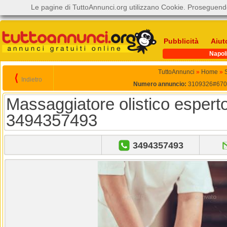
Le pagine di TuttoAnnunci.org utilizzano Cookie. Proseguendo
Pubblicità
Aiut
Napol
TuttoAnnunci
»
Home
»
S
⟨
Indietro
Numero annuncio:
3109326#670
Massaggiatore olistico esperto
3494357493
3494357493