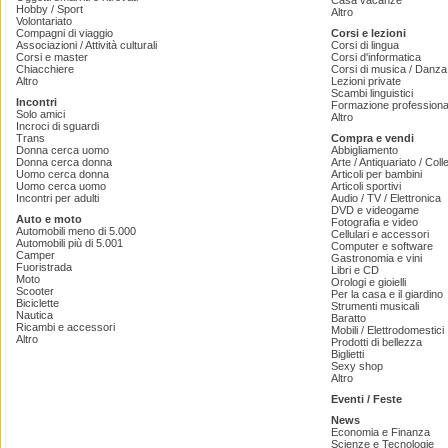
Casa vacanze
Hobby / Sport
Altro
Volontariato
Compagni di viaggio
Corsi e lezioni
Associazioni / Attività culturali
Corsi di lingua
Corsi e master
Corsi d'informatica
Chiacchiere
Corsi di musica / Danza 
Altro
Lezioni private
Scambi linguistici
Incontri
Formazione professiona
Solo amici
Altro
Incroci di sguardi
Trans
Compra e vendi
Donna cerca uomo
Abbigliamento
Donna cerca donna
Arte / Antiquariato / Coll
Uomo cerca donna
Articoli per bambini
Uomo cerca uomo
Articoli sportivi
Incontri per adulti
Audio / TV / Elettronica
DVD e videogame
Auto e moto
Fotografia e video
Automobili meno di 5.000
Cellulari e accessori
Automobili più di 5.001
Computer e software
Camper
Gastronomia e vini
Fuoristrada
Libri e CD
Moto
Orologi e gioielli
Scooter
Per la casa e il giardino
Biciclette
Strumenti musicali
Nautica
Baratto
Ricambi e accessori
Mobili / Elettrodomestici
Altro
Prodotti di bellezza
Biglietti
Sexy shop
Altro
Eventi / Feste
News
Economia e Finanza
Scienze e Tecnologie