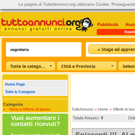
Le pagine di TuttoAnnunci.org utilizzano Cookie. Proseguendo
Pubblicità
Aiut
Napol
Tutte le categorie
Città e Provincia
Home Page
Tutte le Categorie
Categoria
»
»
Torna a Offerte di lavoro
TuttoAnnunci
Home
Offerte di lav
Vuoi aumentare i
Totale Annunci:
0
Ord
contatti ricevuti?