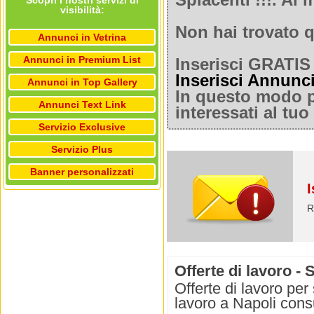
Spiacenti !!!. A
Scopri i nostri servizi di
visibilità:
Non hai trovato q
Annunci in Vetrina
Annunci in Premium List
Inserisci GRATIS 
Inserisci Annunc
Annunci in Top Gallery
In questo modo po
Annunci Text Link
interessati al tu
Servizio Exclusive
Servizio Plus
Banner personalizzati
I
R
Offerte di lavoro -
Offerte di lavoro per
lavoro a Napoli cons