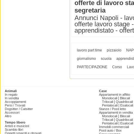
offerte di lavoro s
segretaria
Annunci Napoli - lavor
offerte lavoro stage -
apprendistato - offer
lavoro part time
pizzaiolo
NAP
giornalismo
scuola
apprendist
PARTECIPAZIONE
Corso
Lav
Animali
Case
In regalo
Appartamenti in affitto
|
In vendita
Monolocali
Bilocali
|
Accoppiamenti
Trilocali
Quadrilocali
|
Persi / Trovati
Pentalocali
Esalocali
Dogsitter / Catsitter
Stanze / Posti letto
Accessori
Appartamenti in vendita
|
Altro
Monolocali
Bilocali
|
Trilocali
Quadrilocali
Tempo libero
|
Pentalocali
Esalocali
Artisti e musicisti
Immobili commerciali
Scambio libri
Posti auto / Box
Oggetti smarriti e ritrovati