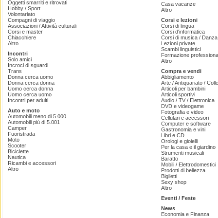
Oggetti smarriti e ritrovati
Casa vacanze
Hobby / Sport
Altro
Volontariato
Compagni di viaggio
Corsi e lezioni
Associazioni / Attività culturali
Corsi di lingua
Corsi e master
Corsi d'informatica
Chiacchiere
Corsi di musica / Danza 
Altro
Lezioni private
Scambi linguistici
Incontri
Formazione professiona
Solo amici
Altro
Incroci di sguardi
Trans
Compra e vendi
Donna cerca uomo
Abbigliamento
Donna cerca donna
Arte / Antiquariato / Coll
Uomo cerca donna
Articoli per bambini
Uomo cerca uomo
Articoli sportivi
Incontri per adulti
Audio / TV / Elettronica
DVD e videogame
Auto e moto
Fotografia e video
Automobili meno di 5.000
Cellulari e accessori
Automobili più di 5.001
Computer e software
Camper
Gastronomia e vini
Fuoristrada
Libri e CD
Moto
Orologi e gioielli
Scooter
Per la casa e il giardino
Biciclette
Strumenti musicali
Nautica
Baratto
Ricambi e accessori
Mobili / Elettrodomestici
Altro
Prodotti di bellezza
Biglietti
Sexy shop
Altro
Eventi / Feste
News
Economia e Finanza