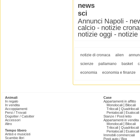
news
sci
Annunci Napoli - news
calcio - notizie cron
notizie oggi - notizie 
notizie di cronaca
alien
annunc
scienze
pallamano
basket
c
economia
economia e finanze
Animali
Case
In regalo
Appartamenti in affitto
|
In vendita
Monolocali
Bilocali
|
Accoppiamenti
Trilocali
Quadrilocali
|
Persi / Trovati
Pentalocali
Esalocali
Dogsitter / Catsitter
Stanze / Posti letto
Accessori
Appartamenti in vendita
|
Altro
Monolocali
Bilocali
|
Trilocali
Quadrilocali
Tempo libero
|
Pentalocali
Esalocali
Artisti e musicisti
Immobili commerciali
Scambio libri
Posti auto / Box