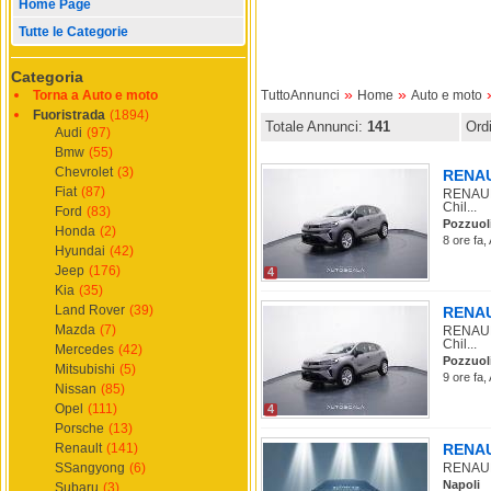
Home Page
Tutte le Categorie
Categoria
»
»
Torna a Auto e moto
TuttoAnnunci
Home
Auto e moto
Fuoristrada
(1894)
Totale Annunci:
141
Ord
Audi
(97)
Bmw
(55)
Chevrolet
(3)
RENAUL
Fiat
(87)
RENAULT
Chil...
Ford
(83)
Pozzuol
Honda
(2)
8 ore fa,
Hyundai
(42)
Jeep
(176)
4
Kia
(35)
Land Rover
(39)
RENAUL
Mazda
(7)
RENAULT
Chil...
Mercedes
(42)
Pozzuol
Mitsubishi
(5)
9 ore fa,
Nissan
(85)
Opel
(111)
4
Porsche
(13)
Renault
(141)
RENAUL
SSangyong
(6)
RENAULT
Napoli
Subaru
(3)