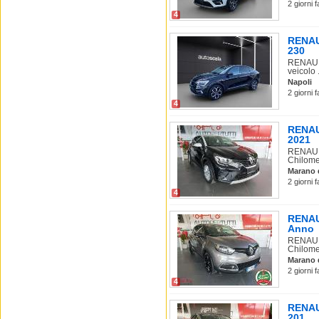
2 giorni 
4
RENAUL
230
RENAULT
veicolo .
Napoli
2 giorni 
4
RENAUL
2021
RENAULT
Chilomet
Marano 
2 giorni 
4
RENAUL
Anno
RENAULT
Chilomet
Marano 
2 giorni 
4
RENAUL
201