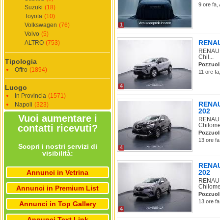
9 ore fa,
Suzuki
(18)
Toyota
(10)
Volkswagen
(76)
1
Volvo
(5)
RENAUL
ALTRO
(753)
RENAULT
Chil...
Tipologia
Pozzuol
Offro
(1894)
11 ore fa
4
Luogo
In Provincia
(1571)
RENAUL
Napoli
(323)
202
Vuoi aumentare i
RENAULT
Chilome
contatti ricevuti?
Pozzuol
13 ore fa
Scopri i nostri servizi di
4
visibilità:
RENAUL
Annunci in Vetrina
202
RENAULT
Chilome
Annunci in Premium List
Pozzuol
13 ore fa
Annunci in Top Gallery
4
Annunci Text Link