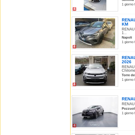
1 giorno 
4
RENAUL
KM
RENAULT
1...
Napoli
1 giorno 
4
RENAU
2026
RENAULT
Chilomet
Torre de
1 giorno 
4
RENAUL
RENAULT 
Pozzuol
1 giorno 
4