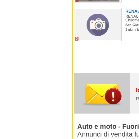
RENAUL
RENAULT
Chilomet
San Gio
3 giorni 
0
I
R
Auto e moto - Fuori
Annunci di vendita fu