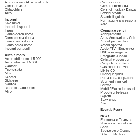
Associazioni / Attività culturali
Corsi di lingua
Corsi e master
Corsi d'informatica
Chiacchiere
Corsi di musica / Danza 
Altro
Lezioni private
Scambi linguistici
Incontri
Formazione professiona
Solo amici
Altro
Incroci di sguardi
Trans
Compra e vendi
Donna cerca uomo
Abbigliamento
Donna cerca donna
Arte / Antiquariato / Coll
Uomo cerca donna
Articoli per bambini
Uomo cerca uomo
Articoli sportivi
Incontri per adulti
Audio / TV / Elettronica
DVD e videogame
Auto e moto
Fotografia e video
Automobili meno di 5.000
Cellulari e accessori
Automobili più di 5.001
Computer e software
Camper
Gastronomia e vini
Fuoristrada
Libri e CD
Moto
Orologi e gioielli
Scooter
Per la casa e il giardino
Biciclette
Strumenti musicali
Nautica
Baratto
Ricambi e accessori
Mobili / Elettrodomestici
Altro
Prodotti di bellezza
Biglietti
Sexy shop
Altro
Eventi / Feste
News
Economia e Finanza
Scienze e Tecnologie
Sport
Spettacolo e Gossip
Salute e Medicina