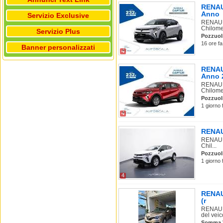
RENAUL
Anno
Servizio Exclusive
RENAULT
Chilomet
Servizio Plus
Pozzuol
16 ore fa
Banner personalizzati
4
RENAU
Anno 
RENAULT
Chilomet
Pozzuol
1 giorno 
4
RENAUL
RENAULT
Chil...
Pozzuol
1 giorno 
4
RENAU
(r
RENAULT
del veico
Somma 