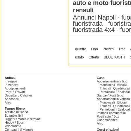
auto e moto fuoris
renault
Annunci Napoli - fuor
fuoristrada - fuoristr
fuoristrada 4x4 - fuo
quattro
Fino
Prezzo
Trac
usato
Offerta
BLUETOOTH
Animali
Case
In regalo
Appartamenti in affitto
|
In vendita
Monolocali
Bilocali
|
Accoppiamenti
Trilocali
Quadrilocali
|
Persi / Trovati
Pentalocali
Esalocali
Dogsitter / Catsitter
Stanze / Posti letto
Accessori
Appartamenti in vendita
|
Altro
Monolocali
Bilocali
|
Trilocali
Quadrilocali
Tempo libero
|
Pentalocali
Esalocali
Artisti e musicisti
Immobili commerciali
Scambio libri
Posti auto / Box
Oggetti smarriti e ritrovati
Casa vacanze
Hobby / Sport
Altro
Volontariato
Compagni di viaggio
Corsi e lezioni