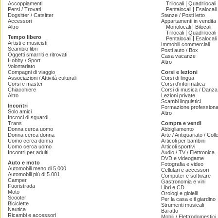
|
Accoppiamenti
Trilocali
Quadrilocali
|
Persi / Trovati
Pentalocali
Esalocali
Dogsitter / Catsitter
Stanze / Posti letto
Accessori
Appartamenti in vendita
|
Altro
Monolocali
Bilocali
|
Trilocali
Quadrilocali
Tempo libero
|
Pentalocali
Esalocali
Artisti e musicisti
Immobili commerciali
Scambio libri
Posti auto / Box
Oggetti smarriti e ritrovati
Casa vacanze
Hobby / Sport
Altro
Volontariato
Compagni di viaggio
Corsi e lezioni
Associazioni / Attività culturali
Corsi di lingua
Corsi e master
Corsi d'informatica
Chiacchiere
Corsi di musica / Danza 
Altro
Lezioni private
Scambi linguistici
Incontri
Formazione professiona
Solo amici
Altro
Incroci di sguardi
Trans
Compra e vendi
Donna cerca uomo
Abbigliamento
Donna cerca donna
Arte / Antiquariato / Coll
Uomo cerca donna
Articoli per bambini
Uomo cerca uomo
Articoli sportivi
Incontri per adulti
Audio / TV / Elettronica
DVD e videogame
Auto e moto
Fotografia e video
Automobili meno di 5.000
Cellulari e accessori
Automobili più di 5.001
Computer e software
Camper
Gastronomia e vini
Fuoristrada
Libri e CD
Moto
Orologi e gioielli
Scooter
Per la casa e il giardino
Biciclette
Strumenti musicali
Nautica
Baratto
Ricambi e accessori
Mobili / Elettrodomestici