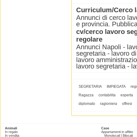
Curriculum/Cerco l
Annunci di cerco lavo
e provincia. Pubblica
cv/cerco lavoro se
regolare
Annunci Napoli - lavo
segretaria - lavoro d
lavoro amministrazion
lavoro segretaria - 
SEGRETARIA
IMPIEGATA
reg
Ragazza
contabilita
esperta
diplomato
ragioniera
offresi
Animali
Case
In regalo
Appartamenti in affitto
|
In vendita
Monolocali
Bilocali