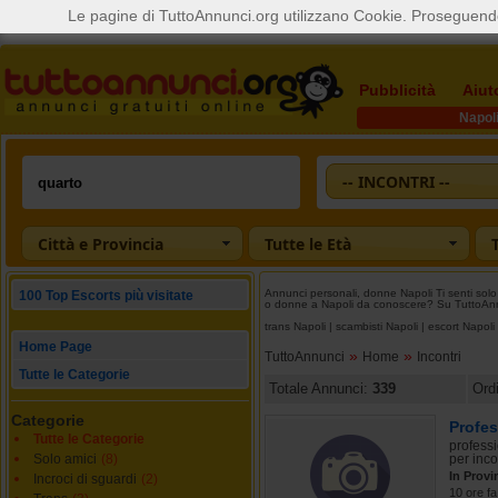
Le pagine di TuttoAnnunci.org utilizzano Cookie. Proseguendo
Pubblicità
Aiut
Napol
-- INCONTRI --
Città e Provincia
Tutte le Età
Annunci personali, donne Napoli Ti senti solo
100 Top Escorts più visitate
o donne a Napoli da conoscere? Su TuttoAnnun
trans Napoli
|
scambisti Napoli
|
escort Napoli
Home Page
»
»
TuttoAnnunci
Home
Incontri
Tutte le Categorie
Totale Annunci:
339
Ord
Categorie
Profes
Tutte le Categorie
professi
Solo amici
(8)
per incon
In Provi
Incroci di sguardi
(2)
10 ore fa