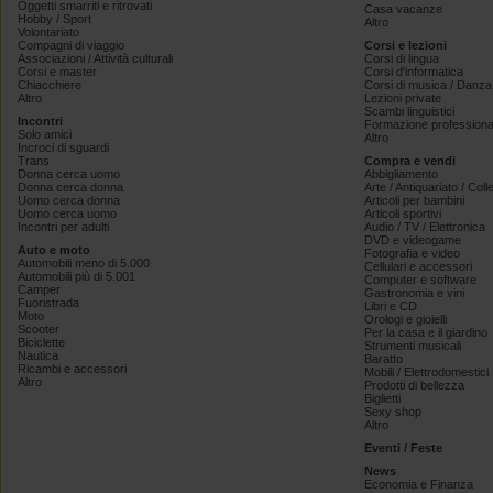
Oggetti smarriti e ritrovati
Casa vacanze
Hobby / Sport
Altro
Volontariato
Compagni di viaggio
Corsi e lezioni
Associazioni / Attività culturali
Corsi di lingua
Corsi e master
Corsi d'informatica
Chiacchiere
Corsi di musica / Danza 
Altro
Lezioni private
Scambi linguistici
Incontri
Formazione professiona
Solo amici
Altro
Incroci di sguardi
Trans
Compra e vendi
Donna cerca uomo
Abbigliamento
Donna cerca donna
Arte / Antiquariato / Coll
Uomo cerca donna
Articoli per bambini
Uomo cerca uomo
Articoli sportivi
Incontri per adulti
Audio / TV / Elettronica
DVD e videogame
Auto e moto
Fotografia e video
Automobili meno di 5.000
Cellulari e accessori
Automobili più di 5.001
Computer e software
Camper
Gastronomia e vini
Fuoristrada
Libri e CD
Moto
Orologi e gioielli
Scooter
Per la casa e il giardino
Biciclette
Strumenti musicali
Nautica
Baratto
Ricambi e accessori
Mobili / Elettrodomestici
Altro
Prodotti di bellezza
Biglietti
Sexy shop
Altro
Eventi / Feste
News
Economia e Finanza