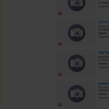
In Provi
3 giorni f
1
???? 
Sono un 
gangbang
Napoli
3 giorni f
1
TETTE.
bellissi
e riserva
caserta
3 giorni f
4
maturo
67 anni 
ospitare
Chiaia -
3 giorni f
0