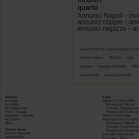
quarto
Annunci Napoli - inc
annunci coppie - annu
annunci ragazze - ann
una donna che a tanta voglia di c
donne mature
SESSO
nola
casoria
ragazza orientale
TR
napoletana
piazza garibaldi
Animali
Case
In regalo
Appartamenti in affitto
|
In vendita
Monolocali
Bilocali
|
Accoppiamenti
Trilocali
Quadrilocali
|
Persi / Trovati
Pentalocali
Esalocali
Dogsitter / Catsitter
Stanze / Posti letto
Accessori
Appartamenti in vendita
|
Altro
Monolocali
Bilocali
|
Trilocali
Quadrilocali
Tempo libero
|
Pentalocali
Esalocali
Artisti e musicisti
Immobili commerciali
Scambio libri
Posti auto / Box