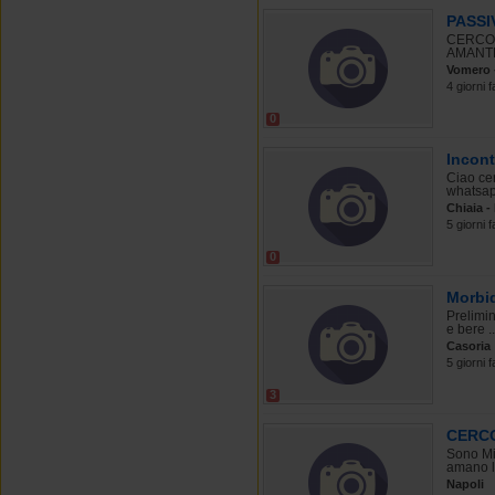
PASSI
CERCO 
AMANTE
Vomero -
4 giorni f
0
Incont
Ciao cer
whatsap
Chiaia -
5 giorni f
0
Morbi
Prelimin
e bere ..
Casoria
5 giorni f
3
CERCO
Sono Mis
amano l’
Napoli