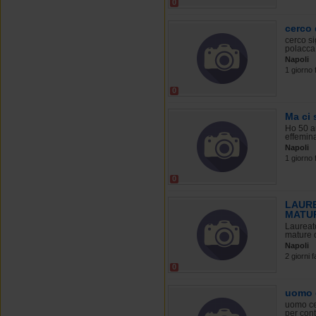
0
cerco
cerco si
polacca 
Napoli
1 giorno 
0
Ma ci 
Ho 50 an
effemina
Napoli
1 giorno 
0
LAURE
MATU
Laureato
mature d
Napoli
2 giorni f
0
uomo 
uomo cer
per conta