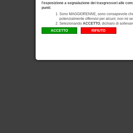
l'esposizione a segnalazione dei trasgressori alle comp
punti:
Sono MAGGIORENNE, sono consapevole che gli
potenzialmente offensivi per alcuni; non mi se
Selezionando
ACCETTO
, dichiaro di solleva