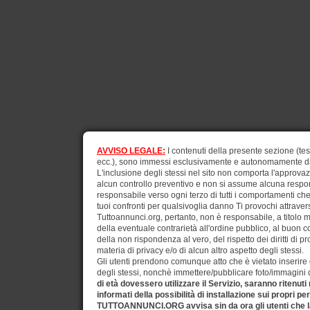
AVVISO LEGALE:
I contenuti della presente sezione (test
ecc.), sono immessi esclusivamente e autonomamente dagli
L'inclusione degli stessi nel sito non comporta l'approv
alcun controllo preventivo e non si assume alcuna respons
responsabile verso ogni terzo di tutti i comportamenti ch
tuoi confronti per qualsivoglia danno Ti provochi attraverso
Tuttoannunci.org, pertanto, non è responsabile, a titolo 
della eventuale contrarietà all'ordine pubblico, al buon 
della non rispondenza al vero, del rispetto dei diritti di pr
materia di privacy e/o di alcun altro aspetto degli stessi.
Gli utenti prendono comunque atto che è vietato inserire d
degli stessi, nonchè immettere/pubblicare foto/immagini di 
di età dovessero utilizzare il Servizio, saranno ritenuti
informati della possibilità di installazione sui propri pe
TUTTOANNUNCI.ORG avvisa sin da ora gli utenti che la