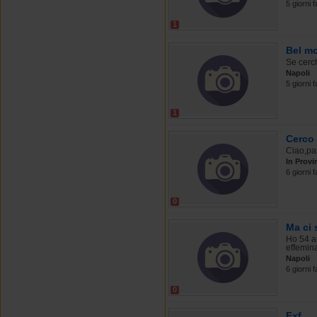
5 giorni f
1
Bel m
Se cerch
Napoli
5 giorni f
1
Cerco 
Ciao,pas
In Provi
6 giorni f
0
Ma ci 
Ho 54 an
effemina
Napoli
6 giorni f
0
Fxf