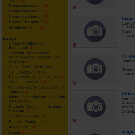
Trans
(3)
Donna cerca uomo
(49)
0
Donna cerca donna
(3)
Uomo cerca donna
(76)
Cerco 
Uomo cerca uomo
(106)
CERCO 
CON-OC
Incontri per adulti
(92)
Miano - 
10 ore fa
Luogo
Chiaia - Posillipo - San
0
Ferdinando
(110)
Avvocata - Montecalvario -
Coppi
Pendino - Porto - Mercato - San
Siamo un
Giuseppe
(4)
con lui 
Stella - San Carlo all'Arena
(1)
Chiaia -
San Lorenzo - Vicaria -
23 ore fa
Poggioreale - Zona Industriale
(2)
Vomero - Arenella
(19)
1
Ponticelli - Barra - San Giovanni a
Teduccio
(2)
Attivo
Miano - Secondigliano - San Pietro
Vorrei a
a Patierno
(9)
te, acca
Piscinola - Marianella - Scampia -
Vomero -
Chiaiano
(5)
23 ore fa
Soccavo - Pianura
(1)
0
Bagnoli - Fuorigrotta
(11)
In Provincia
(83)
singo
Napoli
(92)