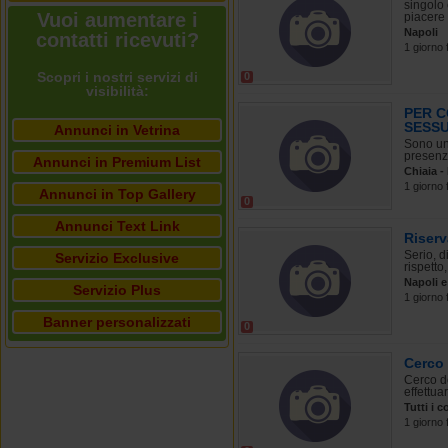
singolo 
Vuoi aumentare i
piacere 
Napoli
contatti ricevuti?
1 giorno 
Scopri i nostri servizi di
0
visibilità:
PER C
SESS
Annunci in Vetrina
Sono un 
presenza
Annunci in Premium List
Chiaia -
1 giorno 
Annunci in Top Gallery
0
Annunci Text Link
Riserv
Serio, d
Servizio Exclusive
rispetto,
Napoli e
Servizio Plus
1 giorno 
Banner personalizzati
0
Cerco 
Cerco do
effettua
Tutti i 
1 giorno 