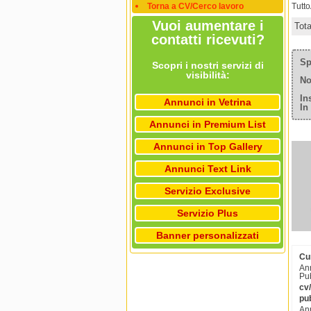
Torna a CV/Cerco lavoro
Tutt
Vuoi aumentare i
Tot
contatti ricevuti?
Sp
Scopri i nostri servizi di
visibilità:
No
In
Annunci in Vetrina
In
Annunci in Premium List
Annunci in Top Gallery
Annunci Text Link
Servizio Exclusive
Servizio Plus
Banner personalizzati
Cu
Ann
Pub
cv
pub
Ann