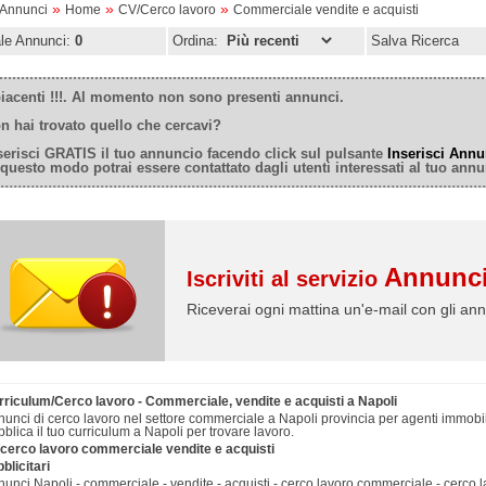
»
»
»
oAnnunci
Home
CV/Cerco lavoro
Commerciale vendite e acquisti
ale Annunci:
0
Ordina:
Salva Ricerca
iacenti !!!. Al momento non sono presenti annunci.
n hai trovato quello che cercavi?
serisci GRATIS il tuo annuncio facendo click sul pulsante
Inserisci Annu
 questo modo potrai essere contattato dagli utenti interessati al tuo annu
Annunci
Iscriviti al servizio
Riceverai ogni mattina un'e-mail con gli ann
rriculum/Cerco lavoro - Commerciale, vendite e acquisti a Napoli
unci di cerco lavoro nel settore commerciale a Napoli provincia per agenti immobil
blica il tuo curriculum a Napoli per trovare lavoro.
/cerco lavoro commerciale vendite e acquisti
blicitari
unci Napoli - commerciale - vendite - acquisti - cerco lavoro commerciale - cerco