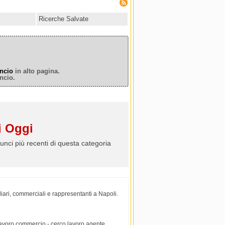
Ricerche Salvate
ncio
in alto pagina.
ncio.
 Oggi
unci più recenti di questa categoria
iari, commerciali e rappresentanti a Napoli.
 lavoro commercio - cerco lavoro agente