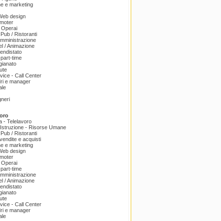
e e marketing
 Web design
omoter
 Operai
 Pub / Ristoranti
amministrazione
el / Animazione
endistato
part-time
igianato
ute
ice - Call Center
dri e manager
ale
gneri
oro
a - Telelavoro
Istruzione - Risorse Umane
 Pub / Ristoranti
endite e acquisti
e e marketing
 Web design
omoter
 Operai
part-time
amministrazione
el / Animazione
endistato
igianato
ute
ice - Call Center
dri e manager
ale