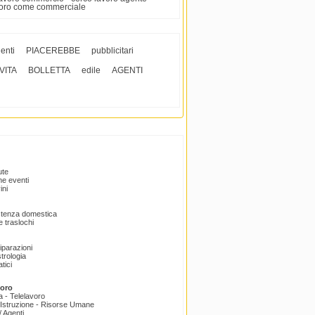
avoro come commerciale
enti
PIACEREBBE
pubblicitari
VITA
BOLLETTA
edile
AGENTI
ute
e eventi
ini
istenza domestica
 traslochi
Riparazioni
trologia
tici
voro
a - Telelavoro
Istruzione - Risorse Umane
 Agenti