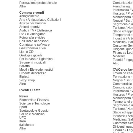
Formazione professionale
Comunicazion
Altro
Franchising
Informatica /
Compra e vendi
Hostess / Pr
Abbigliamento
Manodopera /
Arte / Antiquariato / Collezioni
Negozi / Bar /
Articoli per bambini
Segreteria e 
Articoli sportivi
Turismo / Hot
Audio / TV / Elettronica
Stage ed appr
DVD e videogame
Temporanei e 
Fotografia e video
Industria / Art
Cellulari e accessori
Medicina / Sal
Computer e software
Customer Serv
Gastronomia e vini
Dirigenti, qua
Libri e CD
Finanza / Leg
Orologi e gioielli
Modelli/e
Per la casa e il giardino
Tecnici / Inge
Strumenti musicali
Altro
Baratto
Mobili / Elettrodomestici
CV/Cerco lav
Prodotti di bellezza
Lavori da cas
Biglietti
Formazione - 
Sexy shop
Negozi / Bar /
Altro
Commerciale v
Comunicazion
Eventi / Feste
Informatica /
Hostess / Pr
News
Manodopera /
Economia e Finanza
Temporanei e 
Scienze e Tecnologie
Segreteria e 
Sport
Turismo / Hot
Spettacolo e Gossip
Stage ed appr
Salute e Medicina
Industria / Art
UFO
Medicina / Sal
Italia
Customer Serv
dal Mondo
Dirigenti, qua
Altro
Finanza / Leg