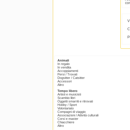
co
V
C
P
Animali
In regalo
In vendita
Accoppiamenti
Persi / Trovati
Dogsitter / Catsitter
Accessori
Altro
Tempo libero
Artisti e musicisti
Scambio libri
Oggetti smarriti e ritrovati
Hobby / Sport
Volontariato
Compagni di viaggio
Associazioni / Attività culturali
Corsi e master
Chiacchiere
Altro