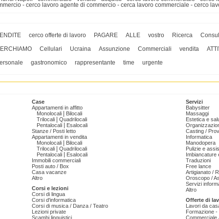
mmercio - cerco lavoro agente di commercio - cerca lavoro commerciale - cerco l
ENDITE
cerco offerte di lavoro
PAGARE
ALLE
vostro
Ricerca
Consul
ERCHIAMO
Cellulari
Ucraina
Assunzione
Commerciali
vendita
ATTI
ersonale
gastronomico
rappresentante
time
urgente
Case
Servizi
Appartamenti in affitto
Babysitter
|
Monolocali
Bilocali
Massaggi
|
Trilocali
Quadrilocali
Estetica e sal
|
Pentalocali
Esalocali
Organizzazion
Stanze / Posti letto
Casting / Prov
Appartamenti in vendita
Informatica
|
Monolocali
Bilocali
Manodopera
|
Trilocali
Quadrilocali
Pulizie e ass
|
Pentalocali
Esalocali
Imbiancature e
Immobili commerciali
Traduzioni
Posti auto / Box
Free lance
Casa vacanze
Artigianato / 
Altro
Oroscopo / As
Servizi informa
Corsi e lezioni
Altro
Corsi di lingua
Corsi d'informatica
Offerte di la
Corsi di musica / Danza / Teatro
Lavori da cas
Lezioni private
Formazione - 
Scambi linguistici
Commerciale /