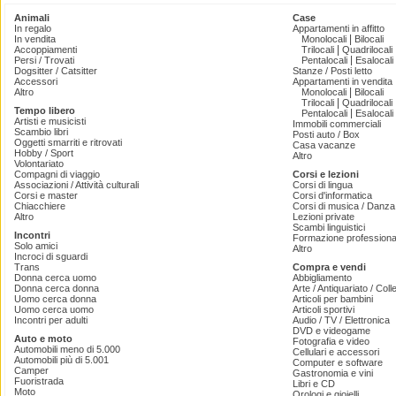
Animali
Case
In regalo
Appartamenti in affitto
|
In vendita
Monolocali
Bilocali
|
Accoppiamenti
Trilocali
Quadrilocali
|
Persi / Trovati
Pentalocali
Esalocali
Dogsitter / Catsitter
Stanze / Posti letto
Accessori
Appartamenti in vendita
|
Altro
Monolocali
Bilocali
|
Trilocali
Quadrilocali
Tempo libero
|
Pentalocali
Esalocali
Artisti e musicisti
Immobili commerciali
Scambio libri
Posti auto / Box
Oggetti smarriti e ritrovati
Casa vacanze
Hobby / Sport
Altro
Volontariato
Compagni di viaggio
Corsi e lezioni
Associazioni / Attività culturali
Corsi di lingua
Corsi e master
Corsi d'informatica
Chiacchiere
Corsi di musica / Danza 
Altro
Lezioni private
Scambi linguistici
Incontri
Formazione professiona
Solo amici
Altro
Incroci di sguardi
Trans
Compra e vendi
Donna cerca uomo
Abbigliamento
Donna cerca donna
Arte / Antiquariato / Coll
Uomo cerca donna
Articoli per bambini
Uomo cerca uomo
Articoli sportivi
Incontri per adulti
Audio / TV / Elettronica
DVD e videogame
Auto e moto
Fotografia e video
Automobili meno di 5.000
Cellulari e accessori
Automobili più di 5.001
Computer e software
Camper
Gastronomia e vini
Fuoristrada
Libri e CD
Moto
Orologi e gioielli