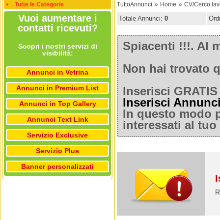
»
»
Tutte le Categorie
TuttoAnnunci
Home
CV/Cerco lav
Vuoi aumentare i
Totale Annunci:
0
Ord
contatti ricevuti?
Spiacenti !!!. A
Scopri i nostri servizi di
visibilità:
Non hai trovato q
Annunci in Vetrina
Annunci in Premium List
Inserisci GRATIS 
Inserisci Annunc
Annunci in Top Gallery
In questo modo po
Annunci Text Link
interessati al tu
Servizio Exclusive
Servizio Plus
Banner personalizzati
I
R