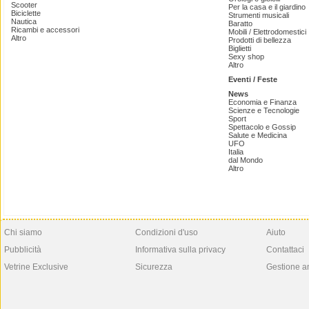
Scooter
Per la casa e il giardino
Biciclette
Strumenti musicali
Nautica
Baratto
Ricambi e accessori
Mobili / Elettrodomestici
Altro
Prodotti di bellezza
Biglietti
Sexy shop
Altro
Eventi / Feste
News
Economia e Finanza
Scienze e Tecnologie
Sport
Spettacolo e Gossip
Salute e Medicina
UFO
Italia
dal Mondo
Altro
Chi siamo
Condizioni d'uso
Aiuto
Pubblicità
Informativa sulla privacy
Contattaci
Vetrine Exclusive
Sicurezza
Gestione a