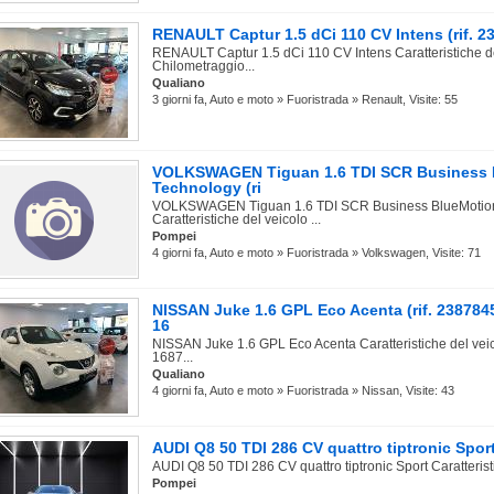
RENAULT Captur 1.5 dCi 110 CV Intens (rif. 2
RENAULT Captur 1.5 dCi 110 CV Intens Caratteristiche d
Chilometraggio...
Qualiano
3 giorni fa, Auto e moto » Fuoristrada » Renault, Visite: 55
VOLKSWAGEN Tiguan 1.6 TDI SCR Business 
Technology (ri
VOLKSWAGEN Tiguan 1.6 TDI SCR Business BlueMotio
Caratteristiche del veicolo ...
Pompei
4 giorni fa, Auto e moto » Fuoristrada » Volkswagen, Visite: 71
NISSAN Juke 1.6 GPL Eco Acenta (rif. 238784
16
NISSAN Juke 1.6 GPL Eco Acenta Caratteristiche del vei
1687...
Qualiano
4 giorni fa, Auto e moto » Fuoristrada » Nissan, Visite: 43
AUDI Q8 50 TDI 286 CV quattro tiptronic Sport 
AUDI Q8 50 TDI 286 CV quattro tiptronic Sport Caratteristi
Pompei