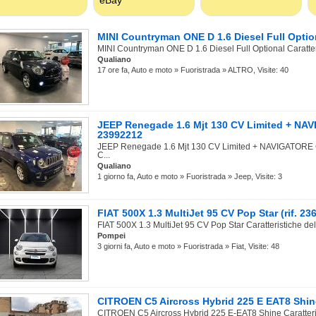
MINI Countryman ONE D 1.6 Diesel Full Optiona
MINI Countryman ONE D 1.6 Diesel Full Optional Caratteris
Qualiano
17 ore fa, Auto e moto » Fuoristrada » ALTRO, Visite: 40
JEEP Renegade 1.6 Mjt 130 CV Limited + NAV
23992212
JEEP Renegade 1.6 Mjt 130 CV Limited + NAVIGATORE Car
C...
Qualiano
1 giorno fa, Auto e moto » Fuoristrada » Jeep, Visite: 3
FIAT 500X 1.3 MultiJet 95 CV Pop Star (rif. 2
FIAT 500X 1.3 MultiJet 95 CV Pop Star Caratteristiche del
Pompei
3 giorni fa, Auto e moto » Fuoristrada » Fiat, Visite: 48
CITROEN C5 Aircross Hybrid 225 E EAT8 Shine
CITROEN C5 Aircross Hybrid 225 E-EAT8 Shine Caratteris