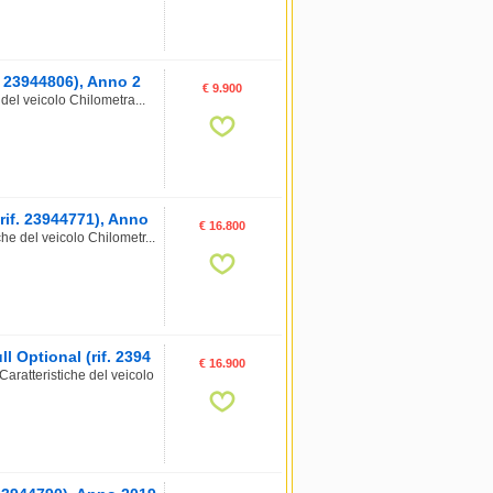
. 23944806), Anno 2
€ 9.900
del veicolo Chilometra...
rif. 23944771), Anno
€ 16.800
e del veicolo Chilometr...
 Optional (rif. 2394
€ 16.900
aratteristiche del veicolo