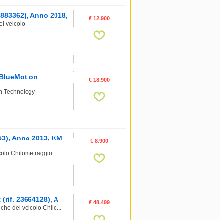
3883362), Anno 2018,
€ 12.900
el veicolo
BlueMotion
€ 18.900
n Technology
53), Anno 2013, KM
€ 8.900
colo Chilometraggio:
(rif. 23664128), A
€ 48.499
che del veicolo Chilo...