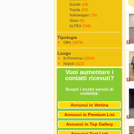
Suzuki
(18)
Toyota
(10)
Volkswagen
(76)
Volvo
(5)
ALTRO
(749)
Tipologia
4
Offro
(1876)
Luogo
In Provincia
(1554)
Napoli
(322)
Vuoi aumentare i
contatti ricevuti?
4
Scopri i nostri servizi di
visibilità:
Annunci in Vetrina
Annunci in Premium List
4
Annunci in Top Gallery
Annunci Text Link