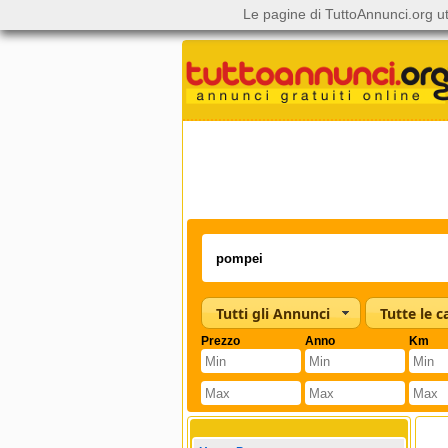
Le pagine di TuttoAnnunci.org ut
Tutti gli Annunci
Prezzo
Anno
Km