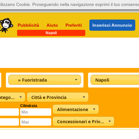
ilizzano Cookie. Proseguendo nella navigazione esprimi il tuo consens
Pubblicità
Aiuto
Preferiti
Inserisci Annuncio
Napoli
» Fuoristrada
Napoli
Tutte le categorie
Città e Provincia
Cilindrata
Alimentazione
Concessionari e Privati