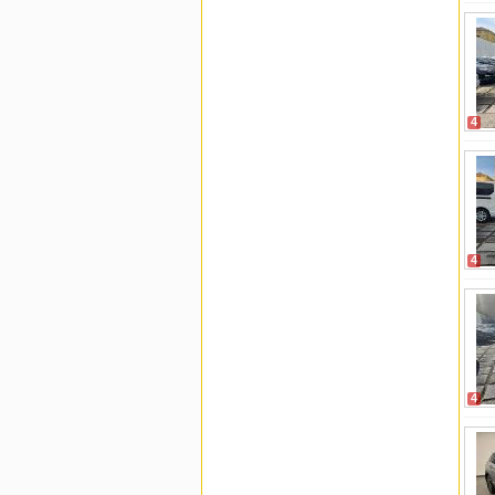
4
4
4