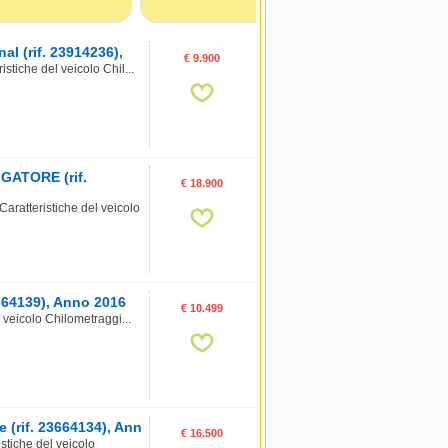
l (rif. 23914236),
€ 9.900
tiche del veicolo Chil...
IGATORE (rif.
€ 18.900
atteristiche del veicolo
3664139), Anno 2016
€ 10.499
 veicolo Chilometraggi...
 (rif. 23664134), Ann
€ 16.500
tiche del veicolo