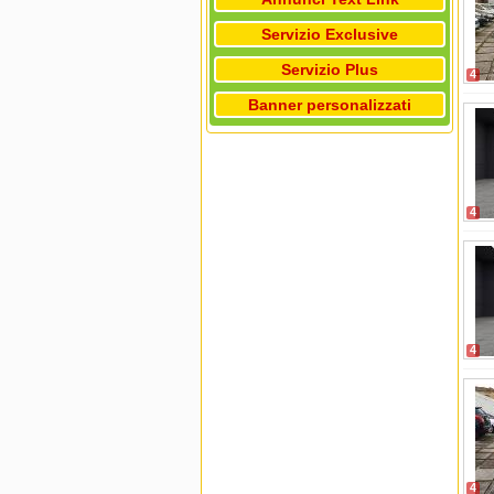
Servizio Exclusive
Servizio Plus
4
Banner personalizzati
4
4
4