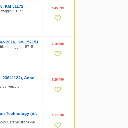
18, KM 51172
€ 45.999
traggio: 51172
nno 2016, KM 157151
€ 10.499
Chilometraggio: 157151
. 23641124), Anno
€ 28.499
 del veicolo
n Technology (rif.
€ 17.800
y Caratteristiche del