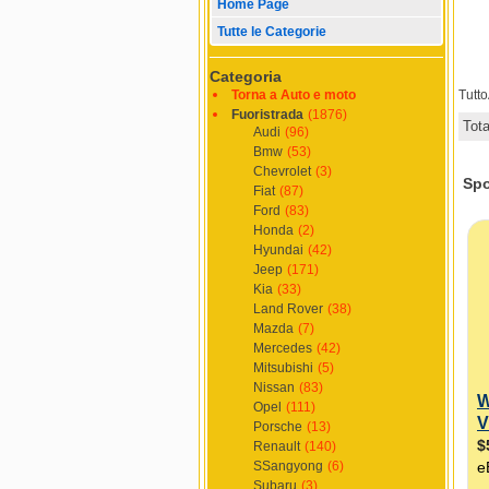
Home Page
Tutte le Categorie
Categoria
Torna a Auto e moto
Tutt
Fuoristrada
(1876)
Tot
Audi
(96)
Bmw
(53)
Chevrolet
(3)
Fiat
(87)
Ford
(83)
Honda
(2)
Hyundai
(42)
Jeep
(171)
Kia
(33)
Land Rover
(38)
Mazda
(7)
Mercedes
(42)
Mitsubishi
(5)
Nissan
(83)
Opel
(111)
Porsche
(13)
Renault
(140)
SSangyong
(6)
Subaru
(3)