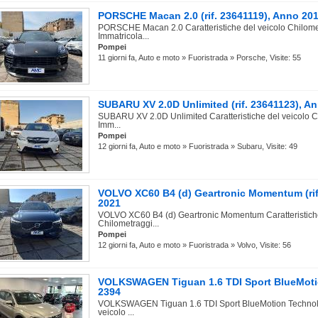
PORSCHE Macan 2.0 (rif. 23641119), Anno 20
PORSCHE Macan 2.0 Caratteristiche del veicolo Chilome
Immatricola...
Pompei
11 giorni fa, Auto e moto » Fuoristrada » Porsche, Visite: 55
SUBARU XV 2.0D Unlimited (rif. 23641123), A
SUBARU XV 2.0D Unlimited Caratteristiche del veicolo 
Imm...
Pompei
12 giorni fa, Auto e moto » Fuoristrada » Subaru, Visite: 49
VOLVO XC60 B4 (d) Geartronic Momentum (rif
2021
VOLVO XC60 B4 (d) Geartronic Momentum Caratteristiche
Chilometraggi...
Pompei
12 giorni fa, Auto e moto » Fuoristrada » Volvo, Visite: 56
VOLKSWAGEN Tiguan 1.6 TDI Sport BlueMotio
2394
VOLKSWAGEN Tiguan 1.6 TDI Sport BlueMotion Technolog
veicolo ...