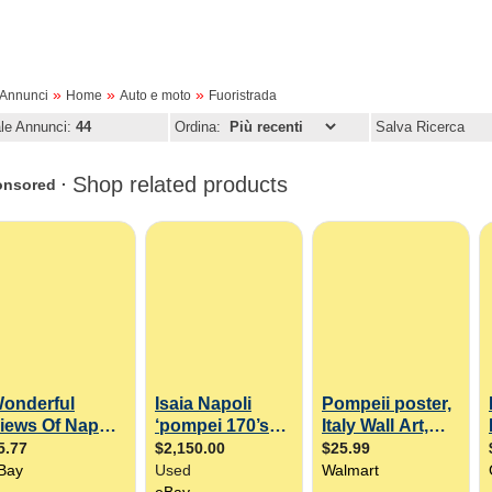
»
»
»
oAnnunci
Home
Auto e moto
Fuoristrada
ale Annunci:
44
Ordina:
Salva Ricerca