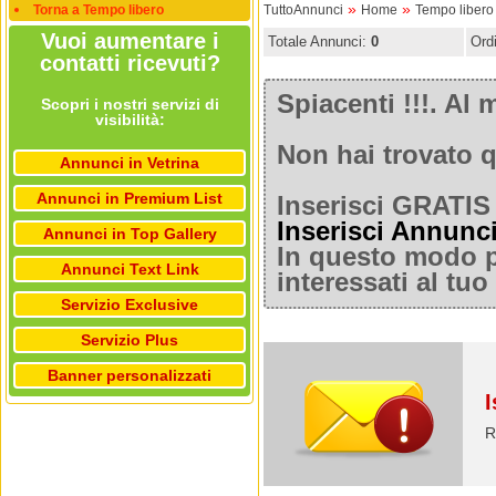
»
»
Torna a Tempo libero
TuttoAnnunci
Home
Tempo libero
Vuoi aumentare i
Totale Annunci:
0
Ord
contatti ricevuti?
Spiacenti !!!. A
Scopri i nostri servizi di
visibilità:
Non hai trovato q
Annunci in Vetrina
Annunci in Premium List
Inserisci GRATIS 
Inserisci Annunc
Annunci in Top Gallery
In questo modo po
Annunci Text Link
interessati al tu
Servizio Exclusive
Servizio Plus
Banner personalizzati
I
R