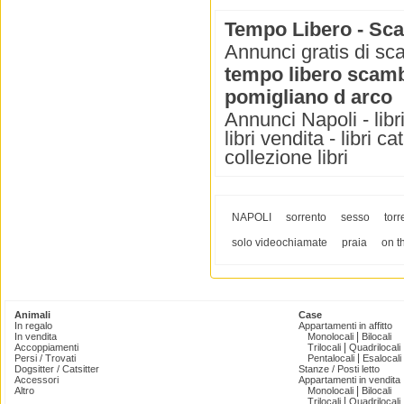
Tempo Libero - Scam
Annunci gratis di sca
tempo libero scambi
pomigliano d arco
Annunci Napoli - libri 
libri vendita - libri ca
collezione libri
NAPOLI
sorrento
sesso
torr
solo videochiamate
praia
on t
Animali
Case
In regalo
Appartamenti in affitto
|
In vendita
Monolocali
Bilocali
|
Accoppiamenti
Trilocali
Quadrilocali
|
Persi / Trovati
Pentalocali
Esalocali
Dogsitter / Catsitter
Stanze / Posti letto
Accessori
Appartamenti in vendita
|
Altro
Monolocali
Bilocali
|
Trilocali
Quadrilocali