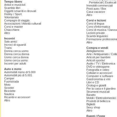
Tempo libero
|
Pentalocali
Esalocali
Artisti e musicisti
Immobili commerciali
Scambio libri
Posti auto / Box
Oggetti smarriti e ritrovati
Casa vacanze
Hobby / Sport
Altro
Volontariato
Compagni di viaggio
Corsi e lezioni
Associazioni / Attività culturali
Corsi di lingua
Corsi e master
Corsi d'informatica
Chiacchiere
Corsi di musica / Danza 
Altro
Lezioni private
Scambi linguistici
Incontri
Formazione professiona
Solo amici
Altro
Incroci di sguardi
Trans
Compra e vendi
Donna cerca uomo
Abbigliamento
Donna cerca donna
Arte / Antiquariato / Coll
Uomo cerca donna
Articoli per bambini
Uomo cerca uomo
Articoli sportivi
Incontri per adulti
Audio / TV / Elettronica
DVD e videogame
Auto e moto
Fotografia e video
Automobili meno di 5.000
Cellulari e accessori
Automobili più di 5.001
Computer e software
Camper
Gastronomia e vini
Fuoristrada
Libri e CD
Moto
Orologi e gioielli
Scooter
Per la casa e il giardino
Biciclette
Strumenti musicali
Nautica
Baratto
Ricambi e accessori
Mobili / Elettrodomestici
Altro
Prodotti di bellezza
Biglietti
Sexy shop
Altro
Eventi / Feste