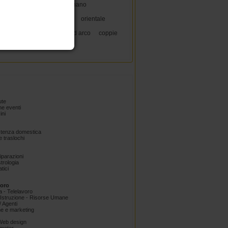
varcaturo
b b w
agnano
 mercenaria
sesso gratis
orientale
LE
quarto
Pomigliano d arco
coppie
ute
e eventi
ini
istenza domestica
 traslochi
Riparazioni
trologia
tici
voro
a - Telelavoro
Istruzione - Risorse Umane
 Agenti
e e marketing
 Web design