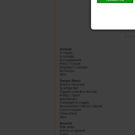
u
d
c
n
Animali
In regalo
In vendita
Accoppiamenti
Persi / Trovati
Dogsitter / Catsitter
Accessori
Altro
Tempo libero
Artisti e musicisti
Scambio libri
Oggetti smarriti e ritrovati
Hobby / Sport
Volontariato
Compagni di viaggio
Associazioni / Attività culturali
Corsi e master
Chiacchiere
Altro
Incontri
Solo amici
Incroci di sguardi
Trans