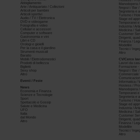
Hostess / Pr
Abbigliamento
Manodopera /
Arte / Antiquariato / Collezioni
Negozi / Bar /
Articoli per bambini
Segreteria e 
Articoli sportivi
Turismo / Hot
Audio / TV / Elettronica
Stage ed appr
DVD e videogame
Temporanei e 
Fotografia e video
Industria / Art
Cellulari e accessori
Medicina / Sal
Computer e software
Customer Serv
Gastronomia e vini
Dirigenti, qua
Libri e CD
Finanza / Leg
Orologi e gioielli
Modelli/e
Per la casa e il giardino
Tecnici / Inge
Strumenti musicali
Altro
Baratto
Mobili / Elettrodomestici
CV/Cerco lav
Prodotti di bellezza
Lavori da cas
Biglietti
Formazione - 
Sexy shop
Negozi / Bar /
Altro
Commerciale v
Comunicazion
Eventi / Feste
Informatica /
Hostess / Pr
News
Manodopera /
Economia e Finanza
Temporanei e 
Scienze e Tecnologie
Segreteria e 
Sport
Turismo / Hot
Spettacolo e Gossip
Stage ed appr
Salute e Medicina
Industria / Art
UFO
Medicina / Sal
Italia
Customer Serv
dal Mondo
Dirigenti, qua
Altro
Finanza / Leg
Modelli/e
Tecnici / Inge
Altro