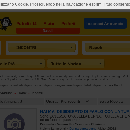
ilizzano Cookie. Proseguendo nella navigazione esprimi il tuo consens
Pubblicità
Aiuto
Preferiti
Inserisci Annuncio
Napoli
-- INCONTRI --
Napoli
e le Età
Tutte le Nazioni
i personali, donne Napoli Ti senti solo e vorresti passare del tempo in piacevole compagnia? Stai
ne a Napoli da conoscere? Su TuttoAnnunci.org i tuoi desideri si possono realizzare!
Napoli
|
scambisti Napoli
|
escort Napoli
|
trasgressione Napoli
|
fetish Napoli
|
car sex Napoli
»
»
oAnnunci
Home
Incontri
ale Annunci:
3
Ordina:
Salva Ricerca
HAI MAI DESIDERATO DI FARLO CON LA TUA 
Sono VANESSA!!!UNA BELLA DONNA.... QUELLA CHE VEDI
ed un fuoco di passione a...
Piscinola - Marianella - Scampia - Chiaiano
6 giorni fa, Incontri »
Donna cerca uomo
, Visite: 26962