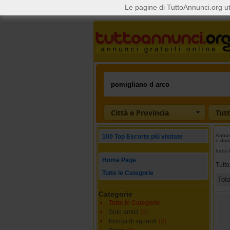
Le pagine di TuttoAnnunci.org ut
Città e Provincia
Tutt
Annunc
100 Top Escorts più visitate
o don
trans 
Home Page
Tutt
Tutte le Categorie
Tot
Categorie
Tutte le Categorie
Solo amici
(8)
Incroci di sguardi
(2)