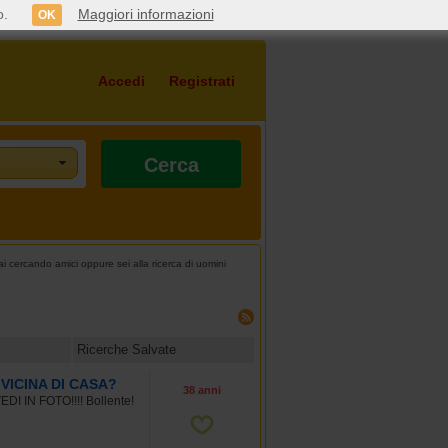
o.
Maggiori informazioni
OK
Accedi
Registrati
Cerca
 cercando amici oppure sei alla ricerca di uomini
Ricerche Salvate
VICINA DI CASA?
38 anni
 IN FOTO!!!! Bollente!