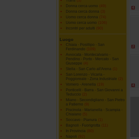
Trans
(3)
Donna cerca uomo
(49)
4
Donna cerca donna
(3)
Uomo cerca donna
(74)
Uomo cerca uomo
(106)
Incontri per adulti
(90)
Luogo
Chiaia - Posillipo - San
2
Ferdinando
(109)
Avvocata - Montecalvario -
Pendino - Porto - Mercato - San
Giuseppe
(4)
Stella - San Carlo all'Arena
(1)
San Lorenzo - Vicaria -
Poggioreale - Zona Industriale
(2)
Vomero - Arenella
(19)
4
Ponticelli - Barra - San Giovanni a
Teduccio
(2)
Miano - Secondigliano - San Pietro
a Patierno
(9)
Piscinola - Marianella - Scampia -
Chiaiano
(5)
Soccavo - Pianura
(1)
Bagnoli - Fuorigrotta
(11)
In Provincia
(80)
Napoli
(92)