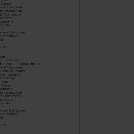
omoter
 Operai
 Pub / Ristoranti
amministrazione
el / Animazione
endistato
part-time
igianato
ute
ice - Call Center
dri e manager
ale
gneri
oro
a - Telelavoro
Istruzione - Risorse Umane
 Pub / Ristoranti
endite e acquisti
e e marketing
 Web design
omoter
 Operai
part-time
amministrazione
el / Animazione
endistato
igianato
ute
ice - Call Center
dri e manager
ale
gneri