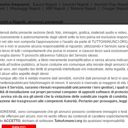
erche frequenti:
Escort Napoli
|
Incontri Napoli
|
Incontri Gay Napol
oli
|
Massaggi Napoli
|
Milf Napoli
|
Matura Napoli
|
Cougar Napoli
ontri a Napoli, annunci personali
toAnnunci.org Napoli è il sito web perfetto per trovare o avere un incon
heca di annunci di incontri gratuiti a Napoli. Trovi la giusta compagnia
tenuti della presente sezione (testi, foto, immagini, grafica, materiali audio e video, 
igliori annunci di incontri: Donna cerca uomo, Uomo cerca donna, Incon
lusivamente e autonomamente dagli utenti sotto la loro piena ed esclusiva respons
tua categoria preferita e cerca il tuo annuncio ideale a Napoli.
si nel sito non comporta l'approvazione o l'avallo da parte di TUTTOANNUNCI.ORG, 
ivo e non si assume alcuna responsabilità al riguardo; utilizzando il Servizio sarai
 terzo di tutti i comportamenti che porrai in essere; e ciascun terzo sarà esclusiv
ontri e sesso a Napoli
ivoglia danno Ti provochi attraverso l'utilizzo del Servizio stesso.
unci personali per passare del tempo in piacevole compagnia. Sei alla 
nto, non è responsabile, a titolo meramente esemplificativo e senza alcuna indicazi
 fare conoscenza? Su TuttoAnnunci.org Incontri puoi realizzare i tuoi d
ietà all'ordine pubblico, al buon costume e/o comunque alla morale degli annunci ins
zona con cui realizzare i tuoi desideri e con cui trasgredire. Scegli il pa
vero, del rispetto dei diritti di proprietà intellettuale e/o industriale, della legalità,
e tanti incontri a Napoli, guarda i nostri annunci e scopri nuove person
i alcun altro aspetto degli stessi.
unque atto che è vietato inserire dati sensibili, nonchè dati personali di terzi in a
ettere/pubblicare foto/immagini di minori. Il servizio è riservato ai maggiori di età.
ontri a Napoli
zare il Servizio, saranno ritenuti responsabili unicamente i loro genitori, i quali
unci gratuiti a Napoli per incontri: donna cerca uomo, uomo cerca donna, uomo c
lità di installazione sui propri personal computer di appositi software di protezione
cizia ed incontri a Napoli. Pubblica il tuo annuncio gratuito per trovare l'anima ge
vincia.
sa sin da ora gli utenti che la violazione delle suindicate regole di condott
ontri
azione dei trasgressori alle competenti Autorità. Pertanto per proseguire, leggi 
migliano d arco
unci Napoli - incontri - annunci - annunci trans - annunci donne - annunci coppie - 
RENNE, sono consapevole che gli annunci possono contenere immagini o testi es
unci - annunci ragazze - annunci adulti - annunci girl
te offensivi per alcuni; non mi sento offeso da contenuti di carattere esplicitamen
do
ACCETTO
, dichiaro di sollevare
TuttoAnnunci.org
da qualsiasi responsabilità