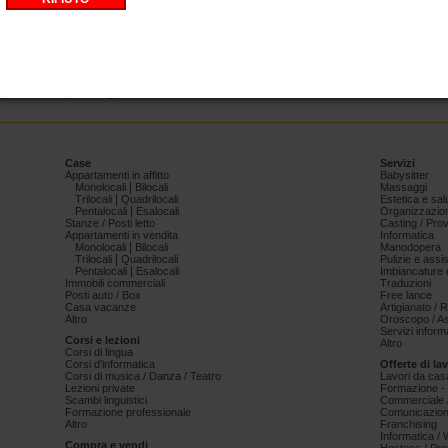
na donna che a tanta voglia di cazzo no a pagamento
sesso
ragazza orientale
onne mature
SESSO
nola
milf
una donna che a tanta voglia di cazzo non
asoria
ragazza orientale
TRANS
pompei
Matura
CENTRO DIREZIONA
apoletana
piazza garibaldi
Case
Servizi
Appartamenti in affitto
Babysitter
|
Monolocali
Bilocali
Massaggi
|
Trilocali
Quadrilocali
Estetica e sal
|
Pentalocali
Esalocali
Organizzazion
Stanze / Posti letto
Casting / Prov
Appartamenti in vendita
Informatica
|
Monolocali
Bilocali
Manodopera
|
Trilocali
Quadrilocali
Pulizie e ass
|
Pentalocali
Esalocali
Imbiancature e
Immobili commerciali
Traduzioni
Posti auto / Box
Free lance
Casa vacanze
Artigianato / 
Altro
Oroscopo / As
Servizi informa
Corsi e lezioni
Altro
Corsi di lingua
Corsi d'informatica
Offerte di la
Corsi di musica / Danza / Teatro
Lavori da cas
Lezioni private
Formazione - 
Scambi linguistici
Commerciale /
Formazione professionale
Comunicazion
Altro
Franchising
Informatica /
Compra e vendi