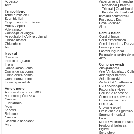
Accessori
Appartamenti in vendita
|
Altro
Monolocali
Bilocali
|
Trilocali
Quadrilocali
Tempo libero
|
Pentalocali
Esalocali
Artisti e musicisti
Immobili commerciali
Scambio libri
Posti auto / Box
Oggetti smarriti e ritrovati
Casa vacanze
Hobby / Sport
Altro
Volontariato
Compagni di viaggio
Corsi e lezioni
Associazioni / Attività culturali
Corsi di lingua
Corsi e master
Corsi d'informatica
Chiacchiere
Corsi di musica / Danza 
Altro
Lezioni private
Scambi linguistici
Incontri
Formazione professiona
Solo amici
Altro
Incroci di sguardi
Trans
Compra e vendi
Donna cerca uomo
Abbigliamento
Donna cerca donna
Arte / Antiquariato / Coll
Uomo cerca donna
Articoli per bambini
Uomo cerca uomo
Articoli sportivi
Incontri per adulti
Audio / TV / Elettronica
DVD e videogame
Auto e moto
Fotografia e video
Automobili meno di 5.000
Cellulari e accessori
Automobili più di 5.001
Computer e software
Camper
Gastronomia e vini
Fuoristrada
Libri e CD
Moto
Orologi e gioielli
Scooter
Per la casa e il giardino
Biciclette
Strumenti musicali
Nautica
Baratto
Ricambi e accessori
Mobili / Elettrodomestici
Altro
Prodotti di bellezza
Biglietti
Sexy shop