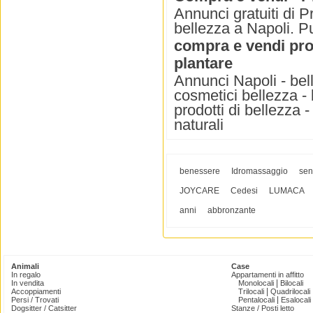
Annunci gratuiti di P
bellezza a Napoli. Pu
compra e vendi prod
plantare
Annunci Napoli - bel
cosmetici bellezza - 
prodotti di bellezza -
naturali
benessere
Idromassaggio
sen
JOYCARE
Cedesi
LUMACA
anni
abbronzante
Animali
Case
In regalo
Appartamenti in affitto
|
In vendita
Monolocali
Bilocali
|
Accoppiamenti
Trilocali
Quadrilocali
|
Persi / Trovati
Pentalocali
Esalocali
Dogsitter / Catsitter
Stanze / Posti letto