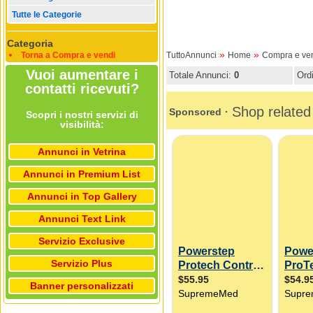
Tutte le Categorie
Categoria
»
»
Torna a Compra e vendi
TuttoAnnunci
Home
Compra e ve
Vuoi aumentare i
Totale Annunci:
0
Ord
contatti ricevuti?
Scopri i nostri servizi di
visibilità:
Annunci in Vetrina
Annunci in Premium List
Annunci in Top Gallery
Annunci Text Link
Servizio Exclusive
Servizio Plus
Banner personalizzati