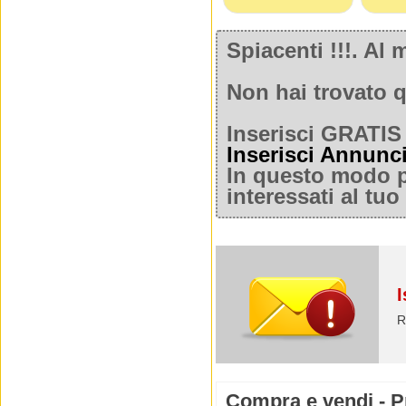
Spiacenti !!!. A
Non hai trovato q
Inserisci GRATIS 
Inserisci Annunc
In questo modo po
interessati al tu
I
R
Compra e vendi - Pr