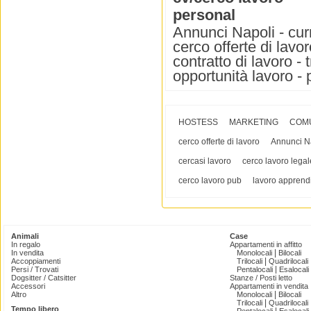
personal
Annunci Napoli - curr
cerco offerte di lavor
contratto di lavoro - 
opportunità lavoro - 
HOSTESS
MARKETING
COM
cerco offerte di lavoro
Annunci N
cercasi lavoro
cerco lavoro legal
cerco lavoro pub
lavoro apprendi
Animali
Case
In regalo
Appartamenti in affitto
|
In vendita
Monolocali
Bilocali
|
Accoppiamenti
Trilocali
Quadrilocali
|
Persi / Trovati
Pentalocali
Esalocali
Dogsitter / Catsitter
Stanze / Posti letto
Accessori
Appartamenti in vendita
|
Altro
Monolocali
Bilocali
|
Trilocali
Quadrilocali
Tempo libero