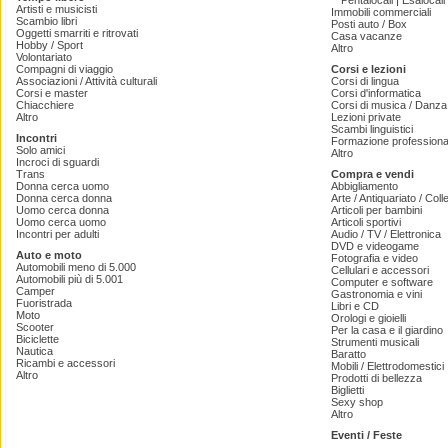
|
Pentalocali
Esalocali
Artisti e musicisti
Immobili commerciali
Scambio libri
Posti auto / Box
Oggetti smarriti e ritrovati
Casa vacanze
Hobby / Sport
Altro
Volontariato
Compagni di viaggio
Corsi e lezioni
Associazioni / Attività culturali
Corsi di lingua
Corsi e master
Corsi d'informatica
Chiacchiere
Corsi di musica / Danza 
Altro
Lezioni private
Scambi linguistici
Incontri
Formazione professiona
Solo amici
Altro
Incroci di sguardi
Trans
Compra e vendi
Donna cerca uomo
Abbigliamento
Donna cerca donna
Arte / Antiquariato / Coll
Uomo cerca donna
Articoli per bambini
Uomo cerca uomo
Articoli sportivi
Incontri per adulti
Audio / TV / Elettronica
DVD e videogame
Auto e moto
Fotografia e video
Automobili meno di 5.000
Cellulari e accessori
Automobili più di 5.001
Computer e software
Camper
Gastronomia e vini
Fuoristrada
Libri e CD
Moto
Orologi e gioielli
Scooter
Per la casa e il giardino
Biciclette
Strumenti musicali
Nautica
Baratto
Ricambi e accessori
Mobili / Elettrodomestici
Altro
Prodotti di bellezza
Biglietti
Sexy shop
Altro
Eventi / Feste