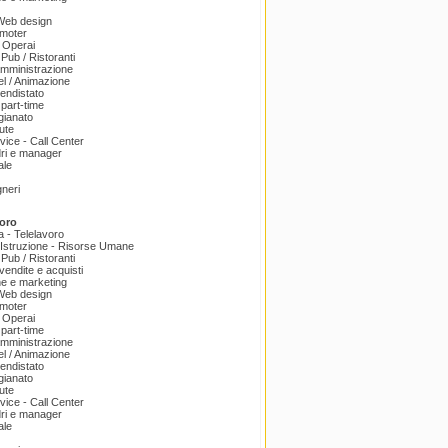
 Web design
omoter
 Operai
 Pub / Ristoranti
amministrazione
el / Animazione
endistato
part-time
igianato
ute
ice - Call Center
dri e manager
ale
gneri
oro
a - Telelavoro
Istruzione - Risorse Umane
 Pub / Ristoranti
endite e acquisti
e e marketing
 Web design
omoter
 Operai
part-time
amministrazione
el / Animazione
endistato
igianato
ute
ice - Call Center
dri e manager
ale