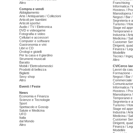
Altro
Franchising
Informatica /
Compra e vendi
Hostess / Pr
Abbigliamento
Manodopera /
Arte / Antiquariato / Collezioni
Negozi / Bar /
Articoli per bambini
Segreteria e 
Articoli sportivi
Turismo / Hot
Audio / TV / Elettronica
Stage ed appr
DVD e videogame
Temporanei e 
Fotografia e video
Industria / Art
Cellulari e accessori
Medicina / Sal
Computer e software
Customer Serv
Gastronomia e vini
Dirigenti, qua
Libri e CD
Finanza / Leg
Orologi e gioielli
Modelli/e
Per la casa e il giardino
Tecnici / Inge
Strumenti musicali
Altro
Baratto
Mobili / Elettrodomestici
CV/Cerco lav
Prodotti di bellezza
Lavori da cas
Biglietti
Formazione - 
Sexy shop
Negozi / Bar /
Altro
Commerciale v
Comunicazion
Eventi / Feste
Informatica /
Hostess / Pr
News
Manodopera /
Economia e Finanza
Temporanei e 
Scienze e Tecnologie
Segreteria e 
Sport
Turismo / Hot
Spettacolo e Gossip
Stage ed appr
Salute e Medicina
Industria / Art
UFO
Medicina / Sal
Italia
Customer Serv
dal Mondo
Dirigenti, qua
Altro
Finanza / Leg
Modelli/e