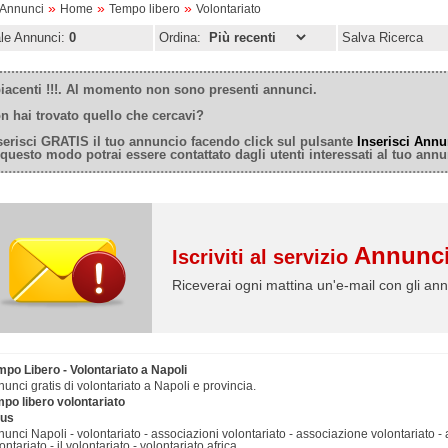
»
»
»
oAnnunci
Home
Tempo libero
Volontariato
ale Annunci:
0
Ordina:
Salva Ricerca
iacenti !!!. Al momento non sono presenti annunci.
n hai trovato quello che cercavi?
serisci GRATIS il tuo annuncio facendo click sul pulsante
Inserisci Annu
 questo modo potrai essere contattato dagli utenti interessati al tuo annu
Annunci
Iscriviti al servizio
Riceverai ogni mattina un'e-mail con gli ann
po Libero - Volontariato a Napoli
unci gratis di volontariato a Napoli e provincia.
mpo libero volontariato
lus
unci Napoli - volontariato - associazioni volontariato - associazione volontariato - 
ontariato - il volontariato - volontariato africa