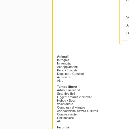
v
A
l
Animali
In regalo
In vendita
Accoppiamenti
Persi / Trovati
Dogsitter / Catsitter
Accessori
Altro
Tempo libero
Artisti e musicisti
Scambio libri
Oggetti smarriti e ritrovati
Hobby / Sport
Volontariato
Compagni di viaggio
Associazioni / Attività culturali
Corsi e master
Chiacchiere
Altro
Incontri