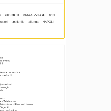
a
Screening
ASSOCIAZIONE
anni
truttori
sostienilo
allunga
NAPOLI
ute
e eventi
ini
istenza domestica
 traslochi
Riparazioni
trologia
tici
voro
a - Telelavoro
Istruzione - Risorse Umane
 Agenti
e e marketing