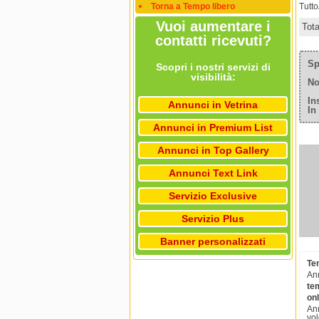
Torna a Tempo libero
Tutt
Vuoi aumentare i
Tot
contatti ricevuti?
Sp
Scopri i nostri servizi di
visibilità:
No
In
Annunci in Vetrina
In
Annunci in Premium List
Annunci in Top Gallery
Annunci Text Link
Servizio Exclusive
Servizio Plus
Banner personalizzati
Tem
Ann
te
on
Ann
vol