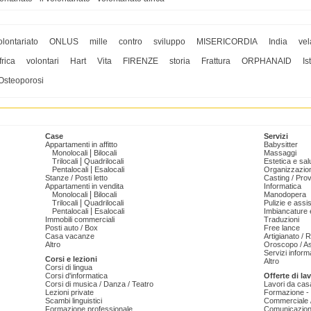
olontariato
ONLUS
mille
contro
sviluppo
MISERICORDIA
India
vel
frica
volontari
Hart
Vita
FIRENZE
storia
Frattura
ORPHANAID
Is
 Osteoporosi
Case
Servizi
Appartamenti in affitto
Babysitter
|
Monolocali
Bilocali
Massaggi
|
Trilocali
Quadrilocali
Estetica e sal
|
Pentalocali
Esalocali
Organizzazion
Stanze / Posti letto
Casting / Prov
Appartamenti in vendita
Informatica
|
Monolocali
Bilocali
Manodopera
|
Trilocali
Quadrilocali
Pulizie e ass
|
Pentalocali
Esalocali
Imbiancature e
Immobili commerciali
Traduzioni
Posti auto / Box
Free lance
Casa vacanze
Artigianato / 
Altro
Oroscopo / As
Servizi informa
Corsi e lezioni
Altro
Corsi di lingua
Corsi d'informatica
Offerte di la
Corsi di musica / Danza / Teatro
Lavori da cas
Lezioni private
Formazione - 
Scambi linguistici
Commerciale /
Formazione professionale
Comunicazion