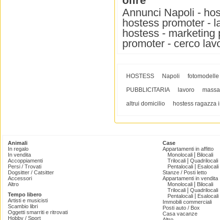
offre
Annunci Napoli - host
hostess promoter - l
hostess - marketing 
promoter - cerco la
HOSTESS
Napoli
fotomodelle
PUBBLICITARIA
lavoro
massag
altrui domicilio
hostess ragazza 
Animali
Case
In regalo
Appartamenti in affitto
|
In vendita
Monolocali
Bilocali
|
Accoppiamenti
Trilocali
Quadrilocali
|
Persi / Trovati
Pentalocali
Esalocali
Dogsitter / Catsitter
Stanze / Posti letto
Accessori
Appartamenti in vendita
|
Altro
Monolocali
Bilocali
|
Trilocali
Quadrilocali
Tempo libero
|
Pentalocali
Esalocali
Artisti e musicisti
Immobili commerciali
Scambio libri
Posti auto / Box
Oggetti smarriti e ritrovati
Casa vacanze
Hobby / Sport
Altro