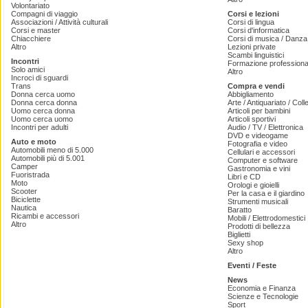
Volontariato
Compagni di viaggio
Corsi e lezioni
Associazioni / Attività culturali
Corsi di lingua
Corsi e master
Corsi d'informatica
Chiacchiere
Corsi di musica / Danza 
Altro
Lezioni private
Scambi linguistici
Incontri
Formazione professiona
Solo amici
Altro
Incroci di sguardi
Trans
Compra e vendi
Donna cerca uomo
Abbigliamento
Donna cerca donna
Arte / Antiquariato / Coll
Uomo cerca donna
Articoli per bambini
Uomo cerca uomo
Articoli sportivi
Incontri per adulti
Audio / TV / Elettronica
DVD e videogame
Auto e moto
Fotografia e video
Automobili meno di 5.000
Cellulari e accessori
Automobili più di 5.001
Computer e software
Camper
Gastronomia e vini
Fuoristrada
Libri e CD
Moto
Orologi e gioielli
Scooter
Per la casa e il giardino
Biciclette
Strumenti musicali
Nautica
Baratto
Ricambi e accessori
Mobili / Elettrodomestici
Altro
Prodotti di bellezza
Biglietti
Sexy shop
Altro
Eventi / Feste
News
Economia e Finanza
Scienze e Tecnologie
Sport