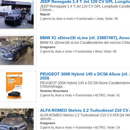
JEEP Renegade 1.4 T Jet 120 CV GPL Longitud
JEEP Renegade 1.4 T-Jet 120 CV GPL Longitude Caratteri
Chilom...
Napoli
1 giorno fa, Auto e moto » Fuoristrada » Jeep, Visite: 49
BMW X1 sDrive18i xLine (rif. 23887487), Ann
BMW X1 sDrive18i xLine Caratteristiche del veicolo Chil
Gragnano
2 giorni fa, Auto e moto » Fuoristrada » Bmw, Visite: 40
PEUGEOT 3008 Hybrid 145 e DCS6 Allure (rif.
2026
PEUGEOT 3008 Hybrid 145 e-DCS6 Allure Caratteristiche
Chilometraggi...
Somma Vesuviana
2 giorni fa, Auto e moto » Fuoristrada » ALTRO, Visite: 41
ALFA ROMEO Stelvio 2.2 Turbodiesel 210 CV A
ALFA ROMEO Stelvio 2.2 Turbodiesel 210 CV AT8 Q4 Velo
veicolo ...
Gragnano
3 giorni fa, Auto e moto » Fuoristrada » ALTRO, Visite: 14