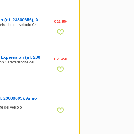
 (rif. 23800656), A
€ 21.850
stiche del veicolo Chilo...
xpression (rif. 238
€ 23.450
n Caratteristiche del
. 23680603), Anno
e del veicolo