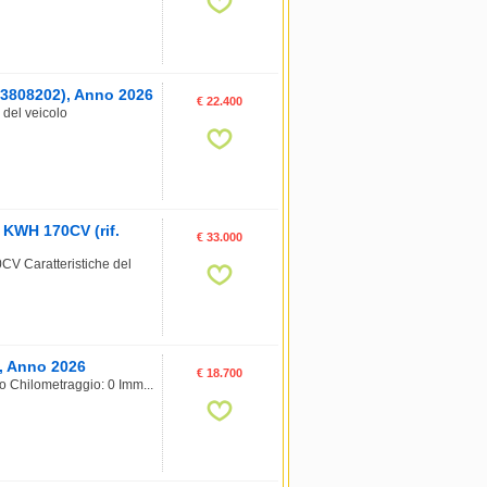
23808202), Anno 2026
€ 22.400
del veicolo
 KWH 170CV (rif.
€ 33.000
V Caratteristiche del
), Anno 2026
€ 18.700
o Chilometraggio: 0 Imm...