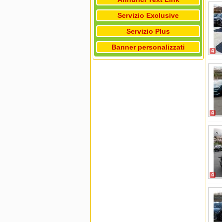
Servizio Exclusive
Servizio Plus
Banner personalizzati
4
4
4