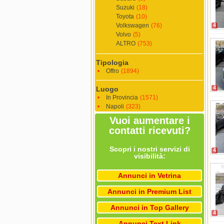
Suzuki
(18)
Toyota
(10)
Volkswagen
(76)
4
Volvo
(5)
ALTRO
(753)
Tipologia
Offro
(1894)
4
Luogo
In Provincia
(1571)
Napoli
(323)
Vuoi aumentare i
contatti ricevuti?
Scopri i nostri servizi di
4
visibilità:
Annunci in Vetrina
Annunci in Premium List
Annunci in Top Gallery
4
Annunci Text Link