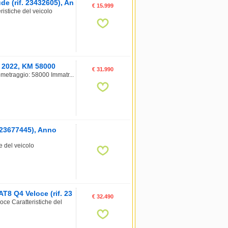
e (rif. 23432605), An
€ 15.999
stiche del veicolo
o 2022, KM 58000
€ 31.990
ometraggio: 58000 Immatr...
 23677445), Anno
 del veicolo
T8 Q4 Veloce (rif. 23
€ 32.490
ce Caratteristiche del