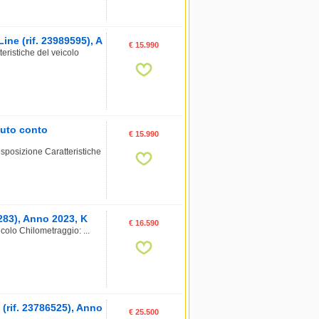
ne (rif. 23989595), A
€ 15.990
ristiche del veicolo
uto conto
€ 15.990
posizione Caratteristiche
1283), Anno 2023, K
€ 16.590
colo Chilometraggio: ...
rif. 23786525), Anno
€ 25.500