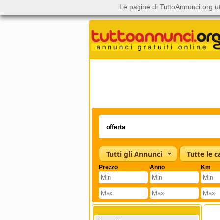
Le pagine di TuttoAnnunci.org ut
Tutti gli Annunci
Prezzo
Anno
Km