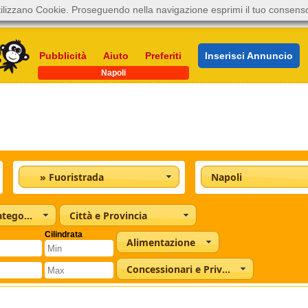
ilizzano Cookie. Proseguendo nella navigazione esprimi il tuo consens
Pubblicità
Aiuto
Preferiti
Inserisci Annuncio
Napoli
» Fuoristrada
Napoli
Tutte le categorie
Città e Provincia
Cilindrata
Alimentazione
Concessionari e Privati