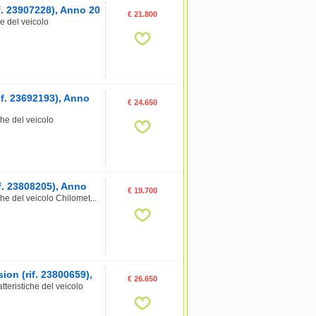
f. 23907228), Anno 20
€ 21.800
e del veicolo
f. 23692193), Anno
€ 24.650
e del veicolo
. 23808205), Anno
€ 19.700
 del veicolo Chilomet...
on (rif. 23800659),
€ 26.650
eristiche del veicolo