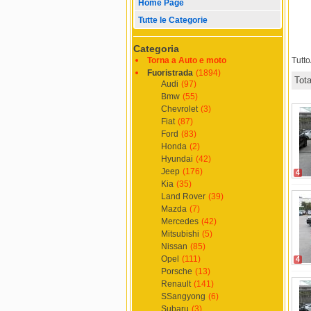
Home Page
Tutte le Categorie
Categoria
Torna a Auto e moto
Tutt
Fuoristrada
(1894)
Tot
Audi
(97)
Bmw
(55)
Chevrolet
(3)
Fiat
(87)
Ford
(83)
Honda
(2)
Hyundai
(42)
Jeep
(176)
4
Kia
(35)
Land Rover
(39)
Mazda
(7)
Mercedes
(42)
Mitsubishi
(5)
Nissan
(85)
Opel
(111)
4
Porsche
(13)
Renault
(141)
SSangyong
(6)
Subaru
(3)