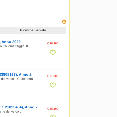
Ricerche Salvate
), Anno 2026
€ 20.100
o Chilometraggio: 0
23808167), Anno 2
€ 21.600
el veicolo Chilometra...
if. 21859464), Anno 2
€ 25.200
che del veicolo