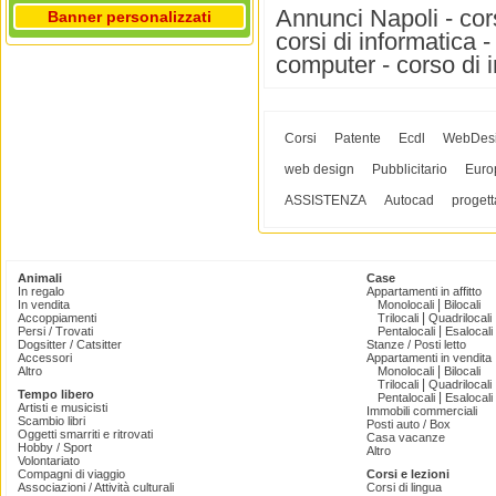
Annunci Napoli - cors
Banner personalizzati
corsi di informatica -
computer - corso di 
Corsi
Patente
Ecdl
WebDes
web design
Pubblicitario
Euro
ASSISTENZA
Autocad
progett
Animali
Case
In regalo
Appartamenti in affitto
|
In vendita
Monolocali
Bilocali
|
Accoppiamenti
Trilocali
Quadrilocali
|
Persi / Trovati
Pentalocali
Esalocali
Dogsitter / Catsitter
Stanze / Posti letto
Accessori
Appartamenti in vendita
|
Altro
Monolocali
Bilocali
|
Trilocali
Quadrilocali
Tempo libero
|
Pentalocali
Esalocali
Artisti e musicisti
Immobili commerciali
Scambio libri
Posti auto / Box
Oggetti smarriti e ritrovati
Casa vacanze
Hobby / Sport
Altro
Volontariato
Compagni di viaggio
Corsi e lezioni
Associazioni / Attività culturali
Corsi di lingua