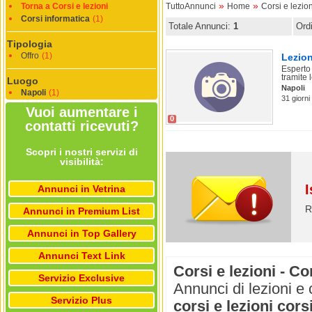
»
»
Torna a Corsi e lezioni
TuttoAnnunci
Home
Corsi e lezion
Corsi informatica
(1)
Totale Annunci:
1
Ord
Tipologia
Offro
(1)
Lezion
Esperto 
tramite 
Luogo
Napoli
Napoli
(1)
31 giorni
Vuoi aumentare i
0
contatti ricevuti?
Scopri i nostri servizi di
visibilità:
I
Annunci in Vetrina
R
Annunci in Premium List
Annunci in Top Gallery
Annunci Text Link
Corsi e lezioni - Co
Servizio Exclusive
Annunci di lezioni e 
Servizio Plus
corsi e lezioni cors