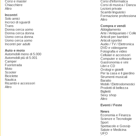
Corsi e master
Corsi d'informatica
Chiacchiere
Corsi di musica / Danza 
Altro
Lezioni private
Scambi linguistici
Incontri
Formazione professiona
Solo amici
Altro
Incroci di sguardi
Trans
Compra e vendi
Donna cerca uomo
Abbigliamento
Donna cerca donna
Arte / Antiquariato / Coll
Uomo cerca donna
Articoli per bambini
Uomo cerca uomo
Articoli sportivi
Incontri per adulti
Audio / TV / Elettronica
DVD e videogame
Auto e moto
Fotografia e video
Automobili meno di 5.000
Cellulari e accessori
Automobili più di 5.001
Computer e software
Camper
Gastronomia e vini
Fuoristrada
Libri e CD
Moto
Orologi e gioielli
Scooter
Per la casa e il giardino
Biciclette
Strumenti musicali
Nautica
Baratto
Ricambi e accessori
Mobili / Elettrodomestici
Altro
Prodotti di bellezza
Biglietti
Sexy shop
Altro
Eventi / Feste
News
Economia e Finanza
Scienze e Tecnologie
Sport
Spettacolo e Gossip
Salute e Medicina
UFO