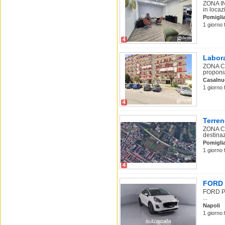
ZONA IND
in locazi
Pomigli
1 giorno 
4
Labora
ZONA CA
proponia
Casalnu
1 giorno 
4
Terren
ZONA CE
destinaz
Pomigli
1 giorno 
4
FORD P
FORD Pu
...
Napoli
1 giorno 