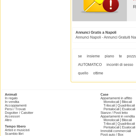
R
Annunci Gratis a Napoli
Annunci Napoli - Annunci Gratuiti Na
se
insieme
piano
te
pozzu
AUTOMATICO
incontri di sesso
quello
ottime
Animali
Case
In regalo
Appartamenti in affitto
|
In vendita
Monolocali
Bilocali
|
Accoppiamenti
Trilocali
Quadrilocali
|
Persi / Trovati
Pentalocali
Esalocali
Dogsitter / Catsitter
Stanze / Posti letto
Accessori
Appartamenti in vendita
|
Altro
Monolocali
Bilocali
|
Trilocali
Quadrilocali
Tempo libero
|
Pentalocali
Esalocali
Artisti e musicisti
Immobili commerciali
Scambio libri
Posti auto / Box