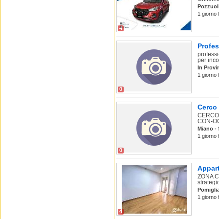
Pozzuol
1 giorno 
4
Profes
professi
per incon
In Provi
1 giorno 
0
Cerco 
CERCO 
CON-OC
Miano - 
1 giorno 
0
Appart
ZONA CE
strategi
Pomigli
1 giorno 
4