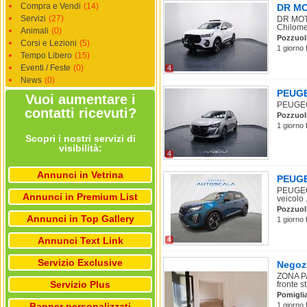
Compra e Vendi
(14)
DR MOT
Servizi
(27)
DR MOTO
Chilomet
Animali
(0)
Pozzuol
Corsi e Lezioni
(5)
1 giorno 
Tempo Libero
(15)
Eventi / Feste
(0)
4
News
(0)
PEUGEO
Vuoi aumentare i
PEUGEOT
contatti ricevuti?
Pozzuol
1 giorno 
Scopri i nostri servizi di
visibilità:
4
Annunci in Vetrina
PEUGEO
PEUGEOT
Annunci in Premium List
veicolo .
Pozzuol
Annunci in Top Gallery
1 giorno 
Annunci Text Link
4
Servizio Exclusive
Negozi
ZONA PA
Servizio Plus
fronte s
Pomigli
Banner personalizzati
1 giorno 