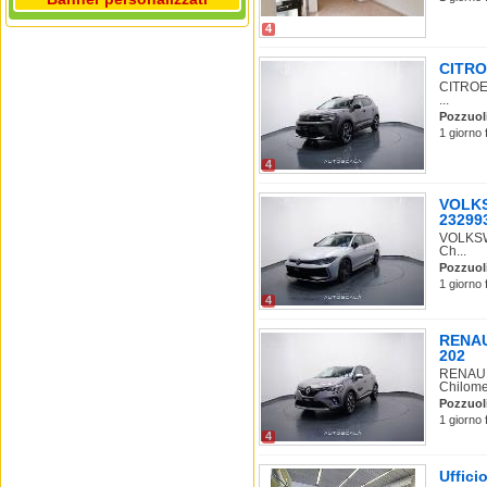
4
CITROE
CITROEN
...
Pozzuol
1 giorno 
4
VOLKSW
23299
VOLKSWA
Ch...
Pozzuol
1 giorno 
4
RENAUL
202
RENAULT
Chilome
Pozzuol
1 giorno 
4
Uffici