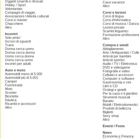
Oggetti smarriti e ritrovati
Casa vacanze
Hobby / Sport
Altro
Volontariato
Compagni di viaggio
Corsi e lezioni
Associazioni / Attività culturali
Corsi di lingua
Corsi e master
Corsi d'informatica
Chiacchiere
Corsi di musica / Danza 
Altro
Lezioni private
Scambi linguistici
Incontri
Formazione professiona
Solo amici
Altro
Incroci di sguardi
Trans
Compra e vendi
Donna cerca uomo
Abbigliamento
Donna cerca donna
Arte / Antiquariato / Coll
Uomo cerca donna
Articoli per bambini
Uomo cerca uomo
Articoli sportivi
Incontri per adulti
Audio / TV / Elettronica
DVD e videogame
Auto e moto
Fotografia e video
Automobili meno di 5.000
Cellulari e accessori
Automobili più di 5.001
Computer e software
Camper
Gastronomia e vini
Fuoristrada
Libri e CD
Moto
Orologi e gioielli
Scooter
Per la casa e il giardino
Biciclette
Strumenti musicali
Nautica
Baratto
Ricambi e accessori
Mobili / Elettrodomestici
Altro
Prodotti di bellezza
Biglietti
Sexy shop
Altro
Eventi / Feste
News
Economia e Finanza