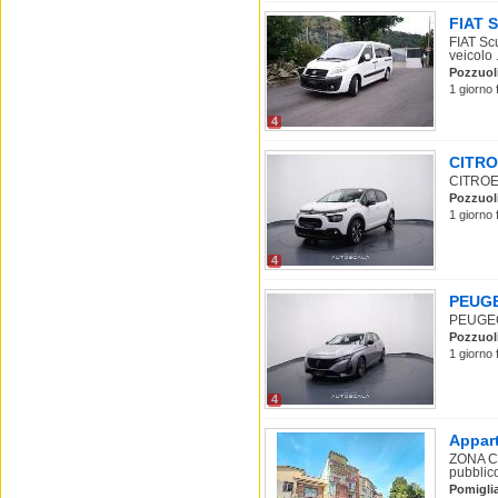
FIAT S
FIAT Sc
veicolo .
Pozzuol
1 giorno 
4
CITROE
CITROEN
Pozzuol
1 giorno 
4
PEUGEO
PEUGEOT
Pozzuol
1 giorno 
4
Appart
ZONA CE
pubblico
Pomigli