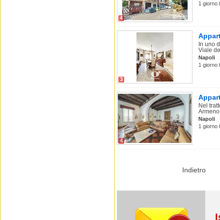
1 giorno 
4
Appart
In uno d
Viale deg
Napoli
1 giorno 
3
Appart
Nel trat
Armeno 
Napoli
1 giorno 
4
Indietro
I