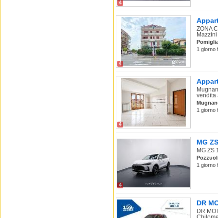
4
Appart
ZONA CE
Mazzini 
Pomigli
1 giorno 
4
Appart
Mugnano
vendita 
Mugnano
1 giorno 
4
MG ZS 
MG ZS 1.
Pozzuol
1 giorno 
4
DR MOT
DR MOTO
Chilomet