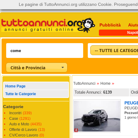
Le pagine di TuttoAnnunci.org utilizzano Cookie. Proseguendo
Pubblicità
Aiut
Napol
-- TUTTE LE CATEGOR
Città e Provincia
»
»
TuttoAnnunci
Home
Home Page
Totale Annunci:
6139
Ord
Tutte le Categorie
PEUGEO
Categorie
PEUGEOT
Incontri
(339)
Pozzuol
1 giorno 
Case
(1291)
Auto e Moto
(4435)
Offerte di Lavoro
(13)
4
CV/Cerco Lavoro
(0)