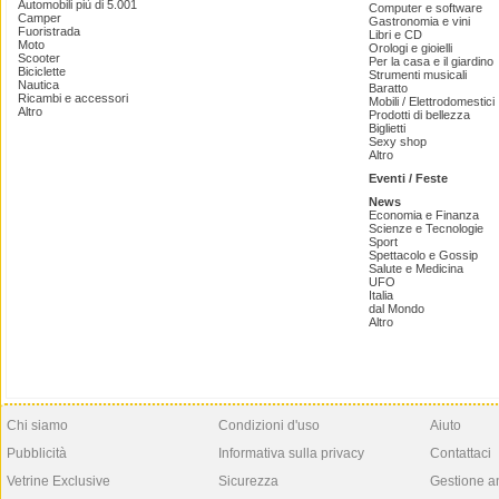
Automobili più di 5.001
Computer e software
Camper
Gastronomia e vini
Fuoristrada
Libri e CD
Moto
Orologi e gioielli
Scooter
Per la casa e il giardino
Biciclette
Strumenti musicali
Nautica
Baratto
Ricambi e accessori
Mobili / Elettrodomestici
Altro
Prodotti di bellezza
Biglietti
Sexy shop
Altro
Eventi / Feste
News
Economia e Finanza
Scienze e Tecnologie
Sport
Spettacolo e Gossip
Salute e Medicina
UFO
Italia
dal Mondo
Altro
Chi siamo
Condizioni d'uso
Aiuto
Pubblicità
Informativa sulla privacy
Contattaci
Vetrine Exclusive
Sicurezza
Gestione a