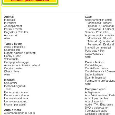
Animali
Case
In regalo
Appartamenti in affitto
|
In vendita
Monolocali
Bilocali
|
Accoppiamenti
Trilocali
Quadrilocali
|
Persi / Trovati
Pentalocali
Esalocali
Dogsitter / Catsitter
Stanze / Posti letto
Accessori
Appartamenti in vendita
|
Altro
Monolocali
Bilocali
|
Trilocali
Quadrilocali
Tempo libero
|
Pentalocali
Esalocali
Artisti e musicisti
Immobili commerciali
Scambio libri
Posti auto / Box
Oggetti smarriti e ritrovati
Casa vacanze
Hobby / Sport
Altro
Volontariato
Compagni di viaggio
Corsi e lezioni
Associazioni / Attività culturali
Corsi di lingua
Corsi e master
Corsi d'informatica
Chiacchiere
Corsi di musica / Danza 
Altro
Lezioni private
Scambi linguistici
Incontri
Formazione professiona
Solo amici
Altro
Incroci di sguardi
Trans
Compra e vendi
Donna cerca uomo
Abbigliamento
Donna cerca donna
Arte / Antiquariato / Coll
Uomo cerca donna
Articoli per bambini
Uomo cerca uomo
Articoli sportivi
Incontri per adulti
Audio / TV / Elettronica
DVD e videogame
Auto e moto
Fotografia e video
Automobili meno di 5.000
Cellulari e accessori