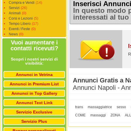
Inserisci Annunc
Compra e Vendi
(14)
Servizi
(26)
In questo modo po
Animali
(0)
interessati al tu
Corsi e Lezioni
(5)
Tempo Libero
(17)
Eventi / Feste
(0)
News
(0)
Vuoi aumentare i
I
contatti ricevuti?
R
Scopri i nostri servizi di
visibilità:
Annunci in Vetrina
Annunci Gratis a N
Annunci in Premium List
Annunci Napoli - Ann
Annunci in Top Gallery
Annunci Text Link
trans
massaggiatrice
sesso
Servizio Exclusive
COME
massaggi
ZONA
AL
Servizio Plus
Banner personalizzati