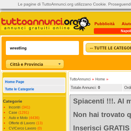
Le pagine di TuttoAnnunci.org utilizzano Cookie. Proseguendo
Pubblicità
Aiut
Napol
-- TUTTE LE CATEGOR
Città e Provincia
»
»
TuttoAnnunci
Home
Home Page
Totale Annunci:
0
Ord
Tutte le Categorie
Spiacenti !!!. A
Categorie
Incontri
(341)
Case
(1291)
Non hai trovato q
Auto e Moto
(4436)
Offerte di Lavoro
(13)
Inserisci GRATIS 
CV/Cerco Lavoro
(0)