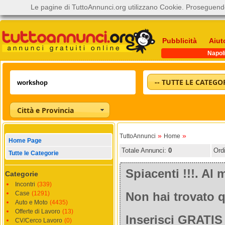
Le pagine di TuttoAnnunci.org utilizzano Cookie. Proseguendo
Pubblicità
Aiut
Napol
-- TUTTE LE CATEGOR
Città e Provincia
»
»
TuttoAnnunci
Home
Home Page
Totale Annunci:
0
Ord
Tutte le Categorie
Spiacenti !!!. A
Categorie
Incontri
(339)
Case
(1291)
Non hai trovato q
Auto e Moto
(4435)
Offerte di Lavoro
(13)
Inserisci GRATIS 
CV/Cerco Lavoro
(0)