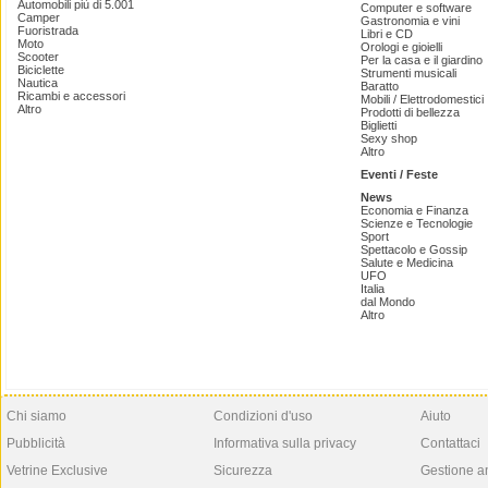
Automobili più di 5.001
Computer e software
Camper
Gastronomia e vini
Fuoristrada
Libri e CD
Moto
Orologi e gioielli
Scooter
Per la casa e il giardino
Biciclette
Strumenti musicali
Nautica
Baratto
Ricambi e accessori
Mobili / Elettrodomestici
Altro
Prodotti di bellezza
Biglietti
Sexy shop
Altro
Eventi / Feste
News
Economia e Finanza
Scienze e Tecnologie
Sport
Spettacolo e Gossip
Salute e Medicina
UFO
Italia
dal Mondo
Altro
Chi siamo
Condizioni d'uso
Aiuto
Pubblicità
Informativa sulla privacy
Contattaci
Vetrine Exclusive
Sicurezza
Gestione a