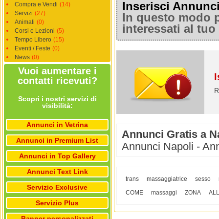
Inserisci Annunc
Compra e Vendi
(14)
Servizi
(27)
In questo modo po
Animali
(0)
interessati al tu
Corsi e Lezioni
(5)
Tempo Libero
(15)
Eventi / Feste
(0)
News
(0)
Vuoi aumentare i
I
contatti ricevuti?
R
Scopri i nostri servizi di
visibilità:
Annunci in Vetrina
Annunci Gratis a N
Annunci in Premium List
Annunci Napoli - Ann
Annunci in Top Gallery
Annunci Text Link
trans
massaggiatrice
sesso
Servizio Exclusive
COME
massaggi
ZONA
AL
Servizio Plus
Banner personalizzati