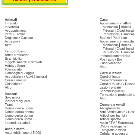
Animali
Case
In regalo
Appartamenti in affitto
|
In vendita
Monolocali
Bilocali
|
Accoppiamenti
Trilocali
Quadrilocali
|
Persi / Trovati
Pentalocali
Esalocali
Dogsitter / Catsitter
Stanze / Posti letto
Accessori
Appartamenti in vendita
|
Altro
Monolocali
Bilocali
|
Trilocali
Quadrilocali
Tempo libero
|
Pentalocali
Esalocali
Artisti e musicisti
Immobili commerciali
Scambio libri
Posti auto / Box
Oggetti smarriti e ritrovati
Casa vacanze
Hobby / Sport
Altro
Volontariato
Compagni di viaggio
Corsi e lezioni
Associazioni / Attività culturali
Corsi di lingua
Corsi e master
Corsi d'informatica
Chiacchiere
Corsi di musica / Danza 
Altro
Lezioni private
Scambi linguistici
Incontri
Formazione professiona
Solo amici
Altro
Incroci di sguardi
Trans
Compra e vendi
Donna cerca uomo
Abbigliamento
Donna cerca donna
Arte / Antiquariato / Coll
Uomo cerca donna
Articoli per bambini
Uomo cerca uomo
Articoli sportivi
Incontri per adulti
Audio / TV / Elettronica
DVD e videogame
Auto e moto
Fotografia e video
Automobili meno di 5.000
Cellulari e accessori