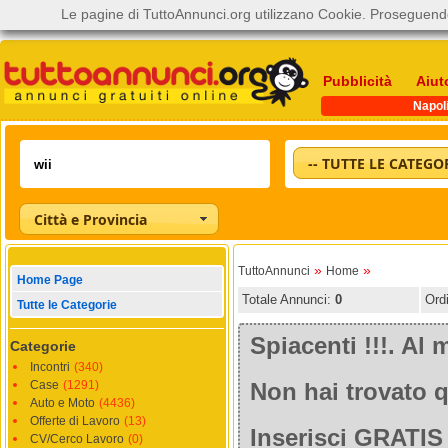
Le pagine di TuttoAnnunci.org utilizzano Cookie. Proseguendo
Pubblicità
Aiut
Napol
-- TUTTE LE CATEGOR
Città e Provincia
»
»
TuttoAnnunci
Home
Home Page
Totale Annunci:
0
Ord
Tutte le Categorie
Spiacenti !!!. A
Categorie
Incontri
(340)
Case
(1291)
Non hai trovato q
Auto e Moto
(4436)
Offerte di Lavoro
(13)
Inserisci GRATIS 
CV/Cerco Lavoro
(0)