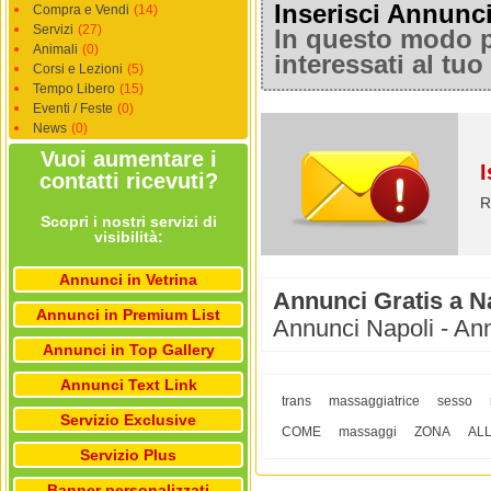
Inserisci Annunc
Compra e Vendi
(14)
Servizi
(27)
In questo modo po
Animali
(0)
interessati al tu
Corsi e Lezioni
(5)
Tempo Libero
(15)
Eventi / Feste
(0)
News
(0)
Vuoi aumentare i
I
contatti ricevuti?
R
Scopri i nostri servizi di
visibilità:
Annunci in Vetrina
Annunci Gratis a N
Annunci in Premium List
Annunci Napoli - Ann
Annunci in Top Gallery
Annunci Text Link
trans
massaggiatrice
sesso
Servizio Exclusive
COME
massaggi
ZONA
AL
Servizio Plus
Banner personalizzati