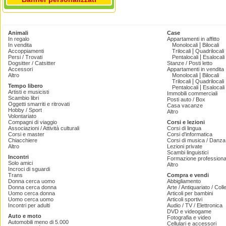
Animali
Case
In regalo
Appartamenti in affitto
|
In vendita
Monolocali
Bilocali
|
Accoppiamenti
Trilocali
Quadrilocali
|
Persi / Trovati
Pentalocali
Esalocali
Dogsitter / Catsitter
Stanze / Posti letto
Accessori
Appartamenti in vendita
|
Altro
Monolocali
Bilocali
|
Trilocali
Quadrilocali
Tempo libero
|
Pentalocali
Esalocali
Artisti e musicisti
Immobili commerciali
Scambio libri
Posti auto / Box
Oggetti smarriti e ritrovati
Casa vacanze
Hobby / Sport
Altro
Volontariato
Compagni di viaggio
Corsi e lezioni
Associazioni / Attività culturali
Corsi di lingua
Corsi e master
Corsi d'informatica
Chiacchiere
Corsi di musica / Danza 
Altro
Lezioni private
Scambi linguistici
Incontri
Formazione professiona
Solo amici
Altro
Incroci di sguardi
Trans
Compra e vendi
Donna cerca uomo
Abbigliamento
Donna cerca donna
Arte / Antiquariato / Coll
Uomo cerca donna
Articoli per bambini
Uomo cerca uomo
Articoli sportivi
Incontri per adulti
Audio / TV / Elettronica
DVD e videogame
Auto e moto
Fotografia e video
Automobili meno di 5.000
Cellulari e accessori