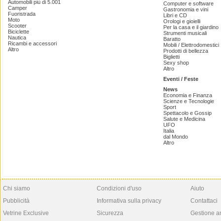
Automobili più di 5.001
Computer e software
Camper
Gastronomia e vini
Fuoristrada
Libri e CD
Moto
Orologi e gioielli
Scooter
Per la casa e il giardino
Biciclette
Strumenti musicali
Nautica
Baratto
Ricambi e accessori
Mobili / Elettrodomestici
Altro
Prodotti di bellezza
Biglietti
Sexy shop
Altro
Eventi / Feste
News
Economia e Finanza
Scienze e Tecnologie
Sport
Spettacolo e Gossip
Salute e Medicina
UFO
Italia
dal Mondo
Altro
Chi siamo
Condizioni d'uso
Aiuto
Pubblicità
Informativa sulla privacy
Contattaci
Vetrine Exclusive
Sicurezza
Gestione a