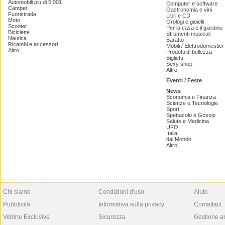
Automobili più di 5.001
Computer e software
Camper
Gastronomia e vini
Fuoristrada
Libri e CD
Moto
Orologi e gioielli
Scooter
Per la casa e il giardino
Biciclette
Strumenti musicali
Nautica
Baratto
Ricambi e accessori
Mobili / Elettrodomestici
Altro
Prodotti di bellezza
Biglietti
Sexy shop
Altro
Eventi / Feste
News
Economia e Finanza
Scienze e Tecnologie
Sport
Spettacolo e Gossip
Salute e Medicina
UFO
Italia
dal Mondo
Altro
Chi siamo
Condizioni d'uso
Aiuto
Pubblicità
Informativa sulla privacy
Contattaci
Vetrine Exclusive
Sicurezza
Gestione a