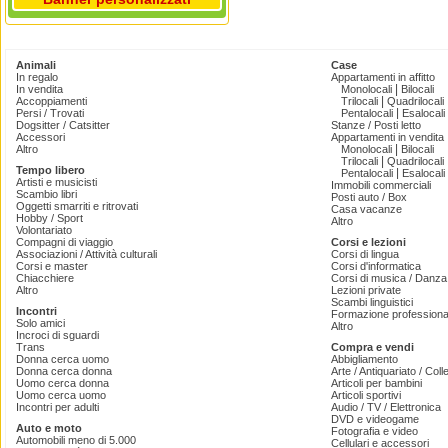
Animali
Case
In regalo
Appartamenti in affitto
|
In vendita
Monolocali
Bilocali
|
Accoppiamenti
Trilocali
Quadrilocali
|
Persi / Trovati
Pentalocali
Esalocali
Dogsitter / Catsitter
Stanze / Posti letto
Accessori
Appartamenti in vendita
|
Altro
Monolocali
Bilocali
|
Trilocali
Quadrilocali
Tempo libero
|
Pentalocali
Esalocali
Artisti e musicisti
Immobili commerciali
Scambio libri
Posti auto / Box
Oggetti smarriti e ritrovati
Casa vacanze
Hobby / Sport
Altro
Volontariato
Compagni di viaggio
Corsi e lezioni
Associazioni / Attività culturali
Corsi di lingua
Corsi e master
Corsi d'informatica
Chiacchiere
Corsi di musica / Danza 
Altro
Lezioni private
Scambi linguistici
Incontri
Formazione professiona
Solo amici
Altro
Incroci di sguardi
Trans
Compra e vendi
Donna cerca uomo
Abbigliamento
Donna cerca donna
Arte / Antiquariato / Coll
Uomo cerca donna
Articoli per bambini
Uomo cerca uomo
Articoli sportivi
Incontri per adulti
Audio / TV / Elettronica
DVD e videogame
Auto e moto
Fotografia e video
Automobili meno di 5.000
Cellulari e accessori