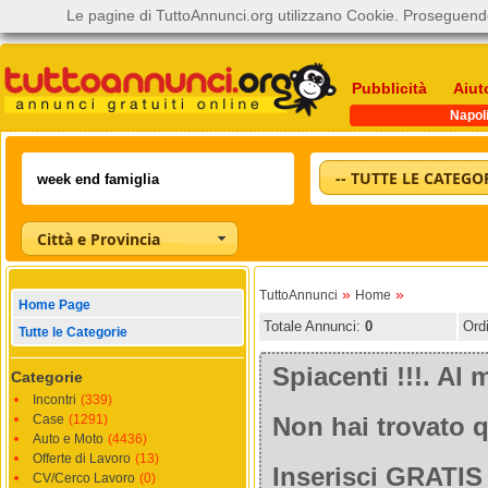
Le pagine di TuttoAnnunci.org utilizzano Cookie. Proseguendo
Pubblicità
Aiut
Napol
-- TUTTE LE CATEGOR
Città e Provincia
»
»
TuttoAnnunci
Home
Home Page
Totale Annunci:
0
Ord
Tutte le Categorie
Spiacenti !!!. A
Categorie
Incontri
(339)
Case
(1291)
Non hai trovato q
Auto e Moto
(4436)
Offerte di Lavoro
(13)
Inserisci GRATIS 
CV/Cerco Lavoro
(0)