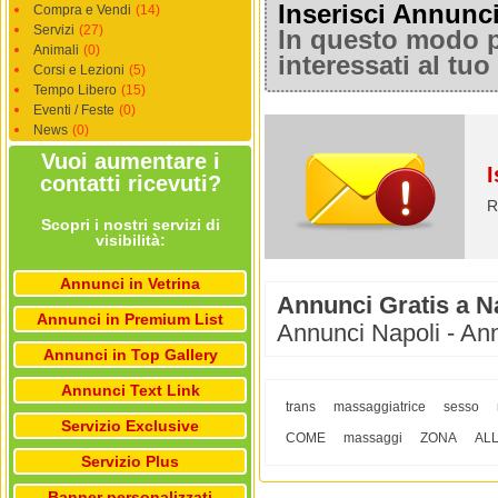
Inserisci Annunc
Compra e Vendi
(14)
Servizi
(27)
In questo modo po
Animali
(0)
interessati al tu
Corsi e Lezioni
(5)
Tempo Libero
(15)
Eventi / Feste
(0)
News
(0)
Vuoi aumentare i
I
contatti ricevuti?
R
Scopri i nostri servizi di
visibilità:
Annunci in Vetrina
Annunci Gratis a N
Annunci in Premium List
Annunci Napoli - Ann
Annunci in Top Gallery
Annunci Text Link
trans
massaggiatrice
sesso
Servizio Exclusive
COME
massaggi
ZONA
AL
Servizio Plus
Banner personalizzati