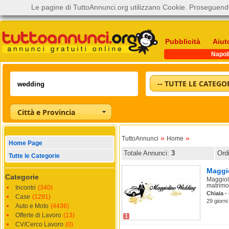
Le pagine di TuttoAnnunci.org utilizzano Cookie. Proseguendo
Pubblicità
Aiut
Napol
-- TUTTE LE CATEGOR
Città e Provincia
»
»
TuttoAnnunci
Home
Home Page
Totale Annunci:
3
Ord
Tutte le Categorie
Maggi
Categorie
Maggiol
matrimon
Incontri
(340)
Chiaia -
Case
(1291)
29 giorni
Auto e Moto
(4436)
Offerte di Lavoro
(13)
1
CV/Cerco Lavoro
(0)