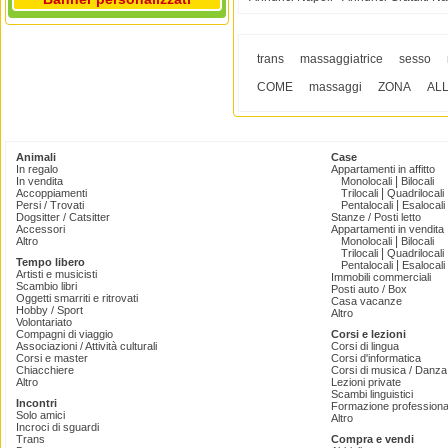
trans
massaggiatrice
sesso
COME
massaggi
ZONA
AL
Animali
Case
In regalo
Appartamenti in affitto
|
In vendita
Monolocali
Bilocali
|
Accoppiamenti
Trilocali
Quadrilocali
|
Persi / Trovati
Pentalocali
Esalocali
Dogsitter / Catsitter
Stanze / Posti letto
Accessori
Appartamenti in vendita
|
Altro
Monolocali
Bilocali
|
Trilocali
Quadrilocali
Tempo libero
|
Pentalocali
Esalocali
Artisti e musicisti
Immobili commerciali
Scambio libri
Posti auto / Box
Oggetti smarriti e ritrovati
Casa vacanze
Hobby / Sport
Altro
Volontariato
Compagni di viaggio
Corsi e lezioni
Associazioni / Attività culturali
Corsi di lingua
Corsi e master
Corsi d'informatica
Chiacchiere
Corsi di musica / Danza 
Altro
Lezioni private
Scambi linguistici
Incontri
Formazione professiona
Solo amici
Altro
Incroci di sguardi
Trans
Compra e vendi