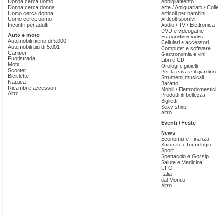
Donna cerca uomo
Abbigliamento
Donna cerca donna
Arte / Antiquariato / Coll
Uomo cerca donna
Articoli per bambini
Uomo cerca uomo
Articoli sportivi
Incontri per adulti
Audio / TV / Elettronica
DVD e videogame
Auto e moto
Fotografia e video
Automobili meno di 5.000
Cellulari e accessori
Automobili più di 5.001
Computer e software
Camper
Gastronomia e vini
Fuoristrada
Libri e CD
Moto
Orologi e gioielli
Scooter
Per la casa e il giardino
Biciclette
Strumenti musicali
Nautica
Baratto
Ricambi e accessori
Mobili / Elettrodomestici
Altro
Prodotti di bellezza
Biglietti
Sexy shop
Altro
Eventi / Feste
News
Economia e Finanza
Scienze e Tecnologie
Sport
Spettacolo e Gossip
Salute e Medicina
UFO
Italia
dal Mondo
Altro