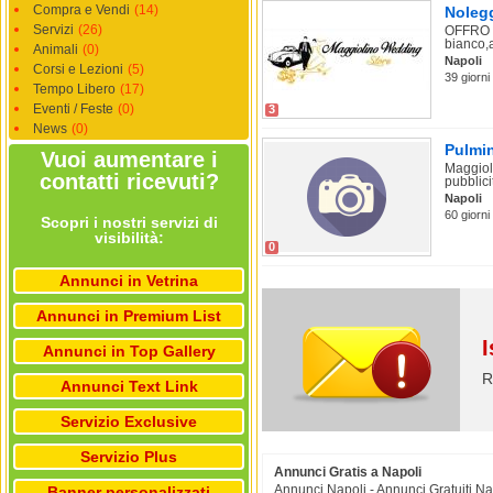
Compra e Vendi
(14)
Noleg
Servizi
(26)
OFFRO P
bianco,a
Animali
(0)
Napoli
Corsi e Lezioni
(5)
39 giorni
Tempo Libero
(17)
Eventi / Feste
(0)
3
News
(0)
Pulmi
Vuoi aumentare i
Maggiol
contatti ricevuti?
pubblici
Napoli
60 giorni
Scopri i nostri servizi di
visibilità:
0
Annunci in Vetrina
Annunci in Premium List
I
Annunci in Top Gallery
R
Annunci Text Link
Servizio Exclusive
Servizio Plus
Annunci Gratis a Napoli
Annunci Napoli - Annunci Gratuiti Na
Banner personalizzati