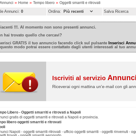
»
»
»
oAnnunci
Home
Tempo libero
Oggetti smarriti e ritrovati
ale Annunci:
0
Ordina:
Salva Ricerca
iacenti !!!. Al momento non sono presenti annunci.
n hai trovato quello che cercavi?
serisci GRATIS il tuo annuncio facendo click sul pulsante
Inserisci Annu
 questo modo potrai essere contattato dagli utenti interessati al tuo annu
Annunci
Iscriviti al servizio
Riceverai ogni mattina un'e-mail con gli ann
po Libero - Oggetti smarriti e ritrovati a Napoli
unci gratis di oggetti smarriti e ritrovati a Napoli e provincia.
po libero oggetti smarriti e ritrovati
oli
unci Napoli - oggetti smarriti ritrovati - ufficio oggetti smarriti - oggetti rinvenuti - ogg
etti trovati - oggetti smarriti aeroporto