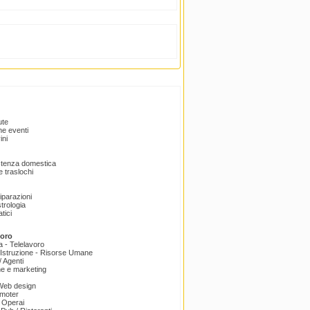
ute
e eventi
ini
istenza domestica
 traslochi
Riparazioni
trologia
tici
voro
a - Telelavoro
Istruzione - Risorse Umane
 Agenti
e e marketing
 Web design
omoter
 Operai