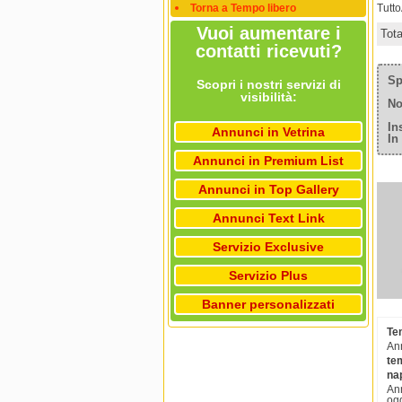
Torna a Tempo libero
Tutt
Vuoi aumentare i
Tot
contatti ricevuti?
Sp
Scopri i nostri servizi di
visibilità:
No
In
Annunci in Vetrina
In
Annunci in Premium List
Annunci in Top Gallery
Annunci Text Link
Servizio Exclusive
Servizio Plus
Banner personalizzati
Tem
Ann
tem
nap
Ann
ogg