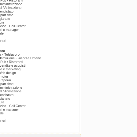
 Pub / Ristoranti
amministrazione
el / Animazione
endistato
part-time
igianato
ute
ice - Call Center
dri e manager
ale
gneri
oro
a - Telelavoro
Istruzione - Risorse Umane
 Pub / Ristoranti
endite e acquisti
e e marketing
 Web design
omoter
 Operai
part-time
amministrazione
el / Animazione
endistato
igianato
ute
ice - Call Center
dri e manager
ale
gneri