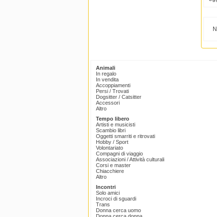
N
Animali
In regalo
In vendita
Accoppiamenti
Persi / Trovati
Dogsitter / Catsitter
Accessori
Altro
Tempo libero
Artisti e musicisti
Scambio libri
Oggetti smarriti e ritrovati
Hobby / Sport
Volontariato
Compagni di viaggio
Associazioni / Attività culturali
Corsi e master
Chiacchiere
Altro
Incontri
Solo amici
Incroci di sguardi
Trans
Donna cerca uomo
Donna cerca donna