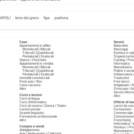
APOLI
torre del greco
figa
padrona
Case
Servizi
Appartamenti in affitto
Babysitter
|
Monolocali
Bilocali
Massaggi
|
Trilocali
Quadrilocali
Estetica e sal
|
Pentalocali
Esalocali
Organizzazion
Stanze / Posti letto
Casting / Prov
Appartamenti in vendita
Informatica
|
Monolocali
Bilocali
Manodopera
|
Trilocali
Quadrilocali
Pulizie e ass
|
Pentalocali
Esalocali
Imbiancature e
Immobili commerciali
Traduzioni
Posti auto / Box
Free lance
Casa vacanze
Artigianato / 
Altro
Oroscopo / As
Servizi informa
Corsi e lezioni
Altro
Corsi di lingua
Corsi d'informatica
Offerte di la
Corsi di musica / Danza / Teatro
Lavori da cas
Lezioni private
Formazione - 
Scambi linguistici
Commerciale /
Formazione professionale
Comunicazion
Altro
Franchising
Informatica /
Compra e vendi
Hostess / Pr
Abbigliamento
Manodopera /
Arte / Antiquariato / Collezioni