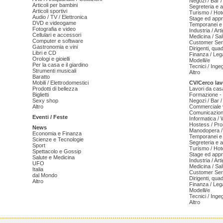
Negozi / Bar /
Articoli per bambini
Segreteria e 
Articoli sportivi
Turismo / Hot
Audio / TV / Elettronica
Stage ed appr
DVD e videogame
Temporanei e 
Fotografia e video
Industria / Art
Cellulari e accessori
Medicina / Sal
Computer e software
Customer Serv
Gastronomia e vini
Dirigenti, qua
Libri e CD
Finanza / Leg
Orologi e gioielli
Modelli/e
Per la casa e il giardino
Tecnici / Inge
Strumenti musicali
Altro
Baratto
Mobili / Elettrodomestici
CV/Cerco lav
Prodotti di bellezza
Lavori da cas
Biglietti
Formazione - 
Sexy shop
Negozi / Bar /
Altro
Commerciale v
Comunicazion
Eventi / Feste
Informatica /
Hostess / Pr
News
Manodopera /
Economia e Finanza
Temporanei e 
Scienze e Tecnologie
Segreteria e 
Sport
Turismo / Hot
Spettacolo e Gossip
Stage ed appr
Salute e Medicina
Industria / Art
UFO
Medicina / Sal
Italia
Customer Serv
dal Mondo
Dirigenti, qua
Altro
Finanza / Leg
Modelli/e
Tecnici / Inge
Altro