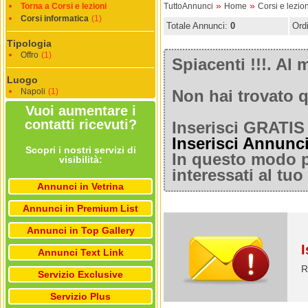
»
»
Torna a Corsi e lezioni
TuttoAnnunci
Home
Corsi e lezion
Corsi informatica
(1)
Totale Annunci:
0
Ord
Tipologia
Offro
(1)
Spiacenti !!!. A
Luogo
Napoli
(1)
Non hai trovato q
Vuoi aumentare i
contatti ricevuti?
Inserisci GRATIS 
Inserisci Annunc
Scopri i nostri servizi di
In questo modo po
visibilità:
interessati al tu
Annunci in Vetrina
Annunci in Premium List
Annunci in Top Gallery
I
Annunci Text Link
R
Servizio Exclusive
Servizio Plus