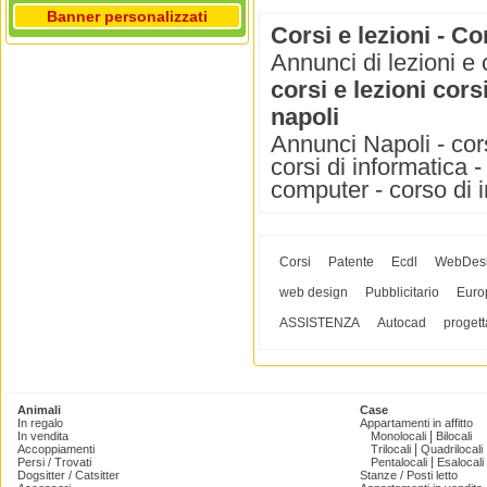
Banner personalizzati
Corsi e lezioni - Co
Annunci di lezioni e 
corsi e lezioni cors
napoli
Annunci Napoli - cors
corsi di informatica -
computer - corso di 
Corsi
Patente
Ecdl
WebDes
web design
Pubblicitario
Euro
ASSISTENZA
Autocad
progett
Animali
Case
In regalo
Appartamenti in affitto
|
In vendita
Monolocali
Bilocali
|
Accoppiamenti
Trilocali
Quadrilocali
|
Persi / Trovati
Pentalocali
Esalocali
Dogsitter / Catsitter
Stanze / Posti letto