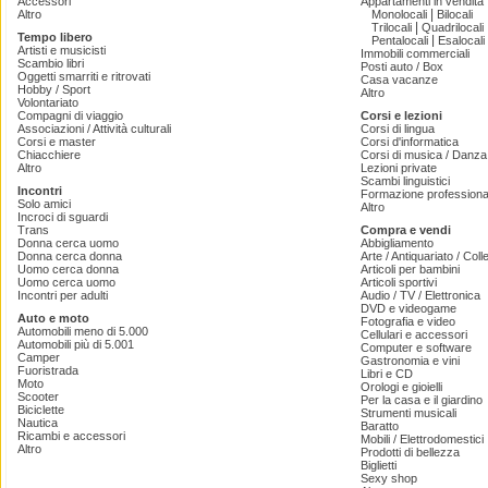
Accessori
Appartamenti in vendita
|
Altro
Monolocali
Bilocali
|
Trilocali
Quadrilocali
Tempo libero
|
Pentalocali
Esalocali
Artisti e musicisti
Immobili commerciali
Scambio libri
Posti auto / Box
Oggetti smarriti e ritrovati
Casa vacanze
Hobby / Sport
Altro
Volontariato
Compagni di viaggio
Corsi e lezioni
Associazioni / Attività culturali
Corsi di lingua
Corsi e master
Corsi d'informatica
Chiacchiere
Corsi di musica / Danza 
Altro
Lezioni private
Scambi linguistici
Incontri
Formazione professiona
Solo amici
Altro
Incroci di sguardi
Trans
Compra e vendi
Donna cerca uomo
Abbigliamento
Donna cerca donna
Arte / Antiquariato / Coll
Uomo cerca donna
Articoli per bambini
Uomo cerca uomo
Articoli sportivi
Incontri per adulti
Audio / TV / Elettronica
DVD e videogame
Auto e moto
Fotografia e video
Automobili meno di 5.000
Cellulari e accessori
Automobili più di 5.001
Computer e software
Camper
Gastronomia e vini
Fuoristrada
Libri e CD
Moto
Orologi e gioielli
Scooter
Per la casa e il giardino
Biciclette
Strumenti musicali
Nautica
Baratto
Ricambi e accessori
Mobili / Elettrodomestici
Altro
Prodotti di bellezza
Biglietti
Sexy shop