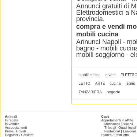
Annunci gratuiti di M
Elettrodomestici a Na
provincia.
compra e vendi mobi
mobili cucina
Annunci Napoli - mobi
bagno - mobili cucina 
mobili soggiorno - el
mobili cucina
divani
ELETTRO
LETTO
ARTE
cucina
legno
ZANZARIERA
negozio
Animali
Case
In regalo
Appartamenti in affitto
|
In vendita
Monolocali
Bilocali
|
Accoppiamenti
Trilocali
Quadrilocali
|
Persi / Trovati
Pentalocali
Esalocali
Dogsitter / Catsitter
Stanze / Posti letto