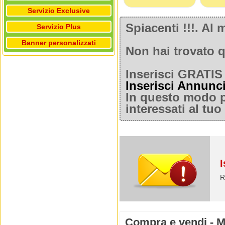
Servizio Exclusive
Spiacenti !!!. A
Servizio Plus
Banner personalizzati
Non hai trovato q
Inserisci GRATIS 
Inserisci Annunc
In questo modo po
interessati al tu
I
R
Compra e vendi - Mo