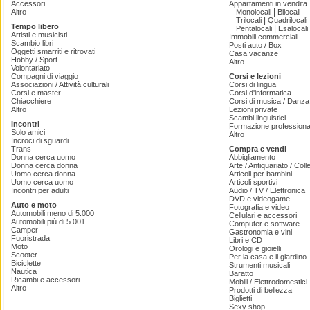
Accessori
Appartamenti in vendita
|
Altro
Monolocali
Bilocali
|
Trilocali
Quadrilocali
Tempo libero
|
Pentalocali
Esalocali
Artisti e musicisti
Immobili commerciali
Scambio libri
Posti auto / Box
Oggetti smarriti e ritrovati
Casa vacanze
Hobby / Sport
Altro
Volontariato
Compagni di viaggio
Corsi e lezioni
Associazioni / Attività culturali
Corsi di lingua
Corsi e master
Corsi d'informatica
Chiacchiere
Corsi di musica / Danza 
Altro
Lezioni private
Scambi linguistici
Incontri
Formazione professiona
Solo amici
Altro
Incroci di sguardi
Trans
Compra e vendi
Donna cerca uomo
Abbigliamento
Donna cerca donna
Arte / Antiquariato / Coll
Uomo cerca donna
Articoli per bambini
Uomo cerca uomo
Articoli sportivi
Incontri per adulti
Audio / TV / Elettronica
DVD e videogame
Auto e moto
Fotografia e video
Automobili meno di 5.000
Cellulari e accessori
Automobili più di 5.001
Computer e software
Camper
Gastronomia e vini
Fuoristrada
Libri e CD
Moto
Orologi e gioielli
Scooter
Per la casa e il giardino
Biciclette
Strumenti musicali
Nautica
Baratto
Ricambi e accessori
Mobili / Elettrodomestici
Altro
Prodotti di bellezza
Biglietti
Sexy shop