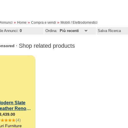
»
»
»
oAnnunci
Home
Compra e vendi
Mobili / Elettrodomestici
ale Annunci:
0
Ordina:
Salva Ricerca