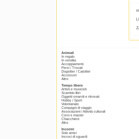
m
L
Z
Animali
In regalo
In vendita
Accoppiamenti
Persi / Trovati
Dogsitter / Catsitter
Accessori
Altro
Tempo libero
Artisti e musicisti
Scambio libri
Oggetti smarriti e ritrovati
Hobby / Sport
Volontariato
Compagni di viaggio
Associazioni / Attività culturali
Corsi e master
Chiacchiere
Altro
Incontri
Solo amici
Incroci di sguardi