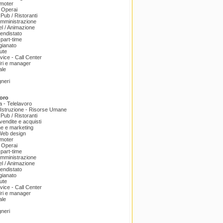
omoter
 Operai
 Pub / Ristoranti
amministrazione
el / Animazione
endistato
part-time
igianato
ute
ice - Call Center
dri e manager
ale
gneri
oro
a - Telelavoro
Istruzione - Risorse Umane
 Pub / Ristoranti
endite e acquisti
e e marketing
 Web design
omoter
 Operai
part-time
amministrazione
el / Animazione
endistato
igianato
ute
ice - Call Center
dri e manager
ale
gneri