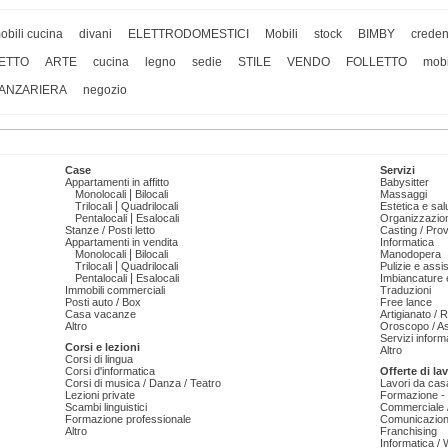
obili cucina
divani
ELETTRODOMESTICI
Mobili
stock
BIMBY
crede
ETTO
ARTE
cucina
legno
sedie
STILE
VENDO
FOLLETTO
mobi
ANZARIERA
negozio
Case
Servizi
Appartamenti in affitto
Babysitter
|
Monolocali
Bilocali
Massaggi
|
Trilocali
Quadrilocali
Estetica e sal
|
Pentalocali
Esalocali
Organizzazion
Stanze / Posti letto
Casting / Prov
Appartamenti in vendita
Informatica
|
Monolocali
Bilocali
Manodopera
|
Trilocali
Quadrilocali
Pulizie e ass
|
Pentalocali
Esalocali
Imbiancature e
Immobili commerciali
Traduzioni
Posti auto / Box
Free lance
Casa vacanze
Artigianato / 
Altro
Oroscopo / As
Servizi informa
Corsi e lezioni
Altro
Corsi di lingua
Corsi d'informatica
Offerte di la
Corsi di musica / Danza / Teatro
Lavori da cas
Lezioni private
Formazione - 
Scambi linguistici
Commerciale /
Formazione professionale
Comunicazion
Altro
Franchising
Informatica /