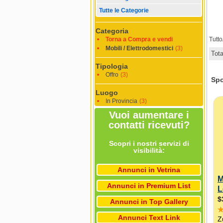
Tutte le Categorie
Categoria
Torna a Compra e vendi
Tutt
Mobili / Elettrodomestici
(3)
Tot
Tipologia
Offro
(3)
Luogo
In Provincia
(3)
Vuoi aumentare i
contatti ricevuti?
Scopri i nostri servizi di
visibilità:
Annunci in Vetrina
Annunci in Premium List
Annunci in Top Gallery
Annunci Text Link