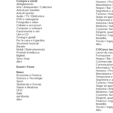
Compra e vendi
Hostess / Pr
Abbigliamento
Manodopera /
Arte / Antiquariato / Collezioni
Negozi / Bar /
Articoli per bambini
Segreteria e 
Articoli sportivi
Turismo / Hot
Audio / TV / Elettronica
Stage ed appr
DVD e videogame
Temporanei e 
Fotografia e video
Industria / Art
Cellulari e accessori
Medicina / Sal
Computer e software
Customer Serv
Gastronomia e vini
Dirigenti, qua
Libri e CD
Finanza / Leg
Orologi e gioielli
Modelli/e
Per la casa e il giardino
Tecnici / Inge
Strumenti musicali
Altro
Baratto
Mobili / Elettrodomestici
CV/Cerco lav
Prodotti di bellezza
Lavori da cas
Biglietti
Formazione - 
Sexy shop
Negozi / Bar /
Altro
Commerciale v
Comunicazion
Eventi / Feste
Informatica /
Hostess / Pr
News
Manodopera /
Economia e Finanza
Temporanei e 
Scienze e Tecnologie
Segreteria e 
Sport
Turismo / Hot
Spettacolo e Gossip
Stage ed appr
Salute e Medicina
Industria / Art
UFO
Medicina / Sal
Italia
Customer Serv
dal Mondo
Dirigenti, qua
Altro
Finanza / Leg
Modelli/e
Tecnici / Inge
Altro