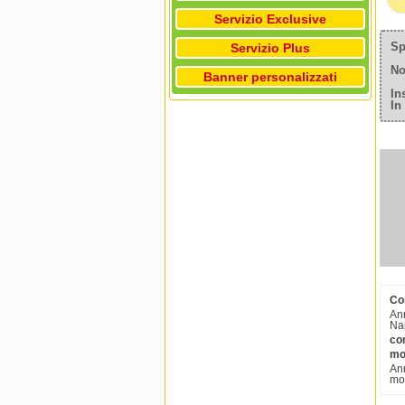
Servizio Exclusive
Sp
Servizio Plus
No
Banner personalizzati
In
In
Com
Ann
Nap
co
mo
Ann
mob