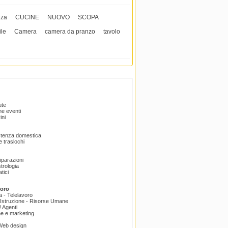
nza
CUCINE
NUOVO
SCOPA
le
Camera
camera da pranzo
tavolo
ute
e eventi
ini
istenza domestica
 traslochi
Riparazioni
trologia
tici
voro
a - Telelavoro
Istruzione - Risorse Umane
 Agenti
e e marketing
 Web design