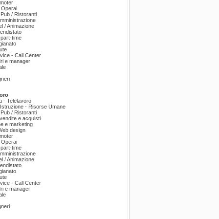
omoter
 Operai
 Pub / Ristoranti
amministrazione
el / Animazione
endistato
part-time
igianato
ute
ice - Call Center
dri e manager
ale
gneri
oro
a - Telelavoro
Istruzione - Risorse Umane
 Pub / Ristoranti
endite e acquisti
e e marketing
 Web design
omoter
 Operai
part-time
amministrazione
el / Animazione
endistato
igianato
ute
ice - Call Center
dri e manager
ale
gneri