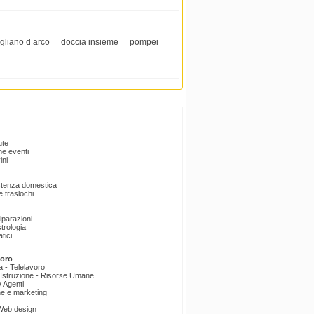
gliano d arco
doccia insieme
pompei
ute
e eventi
ini
istenza domestica
 traslochi
Riparazioni
trologia
tici
voro
a - Telelavoro
Istruzione - Risorse Umane
 Agenti
e e marketing
 Web design